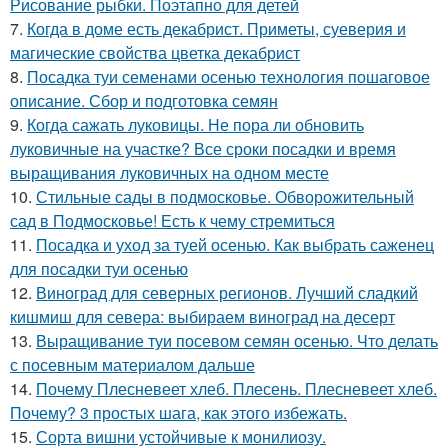
Рисование рыбки. Поэтапно для детей
7.
Когда в доме есть декабрист. Приметы, суеверия и
магические свойства цветка декабрист
8.
Посадка туи семенами осенью технология пошаговое
описание. Сбор и подготовка семян
9.
Когда сажать луковицы. Не пора ли обновить
луковичные на участке? Все сроки посадки и время
выращивания луковичных на одном месте
10.
Стильные сады в подмосковье. Обворожительный
сад в Подмосковье! Есть к чему стремиться
11.
Посадка и уход за туей осенью. Как выбрать саженец
для посадки туи осенью
12.
Виноград для северных регионов. Лучший сладкий
кишмиш для севера: выбираем виноград на десерт
13.
Выращивание туи посевом семян осенью. Что делать
с посевным материалом дальше
14.
Почему Плесневеет хлеб. Плесень. Плесневеет хлеб.
Почему? 3 простых шага, как этого избежать.
15.
Сорта вишни устойчивые к монилиозу.