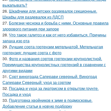
выкапывать?
26.
Шкафчики для детских раздевалок секционные.
Шкафы для раздевалок из ЛДСП
27.
Болезни чеснока и борьба с ними. Основные правила
здорового питания при запоре
28.
Что такое галитоз и как от него избавиться. Причины
запаха изо рта
29.
Лучшие сорта гортензии метельчатой. Метельчатая
гортензия: лучшие сорта с фото
30.
Фото и названия сортов гортензии крупнолистной.
Преимущества крупнолистных гортензий в сравнении с
другими видами
31.
Сорт винограда Саперави северный. Виноград
Саперави Северный: уход за сортом
32.
Посадка и уход за лиатрисом в открытом грунте.
Посадка и уход
33.
Подготовка хвойников к зиме в подмосковье.
Добавление статьи в новую подборку