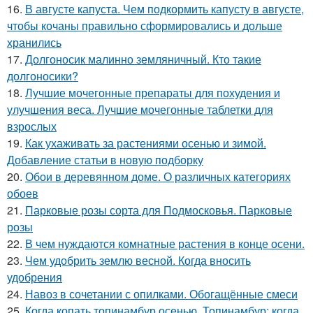
16.
В августе капуста. Чем подкормить капусту в августе,
чтобы кочаны правильно сформировались и дольше
хранились
17.
Долгоносик малинно земляничный. Кто такие
долгоносики?
18.
Лучшие мочегонные препараты для похудения и
улучшения веса. Лучшие мочегонные таблетки для
взрослых
19.
Как ухаживать за растениями осенью и зимой.
Добавление статьи в новую подборку
20.
Обои в деревянном доме. О различных категориях
обоев
21.
Парковые розы сорта для Подмосковья. Парковые
розы
22.
В чем нуждаются комнатные растения в конце осени.
23.
Чем удобрить землю весной. Когда вносить
удобрения
24.
Навоз в сочетании с опилками. Обогащённые смеси
25.
Когда копать топинамбур осенью. Топинамбур: когда