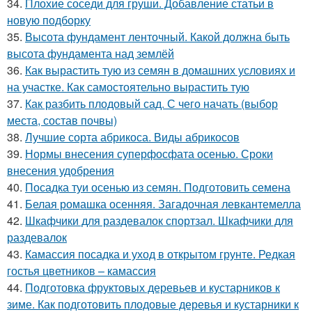
34.
Плохие соседи для груши. Добавление статьи в
новую подборку
35.
Высота фундамент ленточный. Какой должна быть
высота фундамента над землёй
36.
Как вырастить тую из семян в домашних условиях и
на участке. Как самостоятельно вырастить тую
37.
Как разбить плодовый сад. С чего начать (выбор
места, состав почвы)
38.
Лучшие сорта абрикоса. Виды абрикосов
39.
Нормы внесения суперфосфата осенью. Сроки
внесения удобрения
40.
Посадка туи осенью из семян. Подготовить семена
41.
Белая ромашка осенняя. Загадочная левкантемелла
42.
Шкафчики для раздевалок спортзал. Шкафчики для
раздевалок
43.
Камассия посадка и уход в открытом грунте. Редкая
гостья цветников – камассия
44.
Подготовка фруктовых деревьев и кустарников к
зиме. Как подготовить плодовые деревья и кустарники к