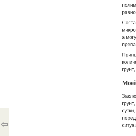
полим
равно
Соста
микро
а мог
препа
Принц
колич
грунт
Моей
Заклю
грунт
сутки
перед
⇦
ситуа