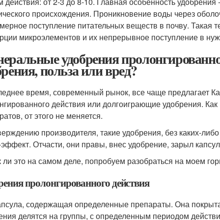
м действия: от 2-3 до 8-10. Главная особенность удобрени
ического происхождения. Проникновение воды через оболоч
мерное поступление питательных веществ в почву. Такая т
рции микроэлементов и их непрерывное поступление в нуж
еральные удобрения пролонгированно
брения, польза или вред?
леднее время, современный рынок, все чаще предлагает К
нгированного действия или долгоиграющие удобрения. Как и
ратов, от этого не меняется.
верждению производителя, такие удобрения, без каких-либо
-эффект. Отчасти, они правы, внес удобрение, зарыл капсул
к ли это на самом деле, попробуем разобраться на моем гор
рения пролонгированного действия
апсула, содержащая определенные препараты. Она покрыта 
ения делятся на группы, с определенным периодом действия (1