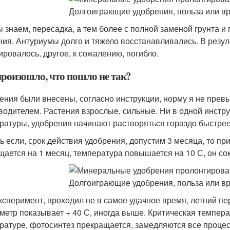
ы знаем, пересадка, а тем более с полной заменой грунта и
ния. Антуриумы долго и тяжело восстанавливались. В резул
ировалось, другое, к сожалению, погибло.
произошло, что пошло не так?
ения были внесены, согласно инструкции, норму я не прев
водителем. Растения взрослые, сильные. Ни в одной инстру
ратуры, удобрения начинают растворяться гораздо быстрее
ть если, срок действия удобрения, допустим 3 месяца, то п
щается на 1 месяц, температура повышается на 10 С, он сок
ксперимент, проходил не в самое удачное время, летний пе
метр показывает + 40 С, иногда выше. Критическая темпера
ратуре, фотосинтез прекращается, замедляются все процессы