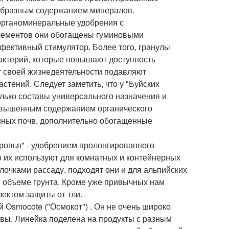
ообразным содержанием минералов.
органоминеральные удобрения с
лементов они обогащены гуминовыми
ффективный стимулятор. Более того, гранулы
актерий, которые повышают доступность
ет своей жизнедеятельности подавляют
стений. Следует заметить, что у "Буйских
олько составы универсального назначения и
 повышенным содержанием органического
нных почв, дополнительно обогащенные
ровья" - удобрением пролонгированного
о их используют для комнатных и контейнерных
лочками рассаду, подходят они и для альпийских
ом объеме грунта. Кроме уже привычных нам
ектом защиты от тли.
 Osmocote ("Осмокот") . Он не очень широко
вы. Линейка поделена на продукты с разным