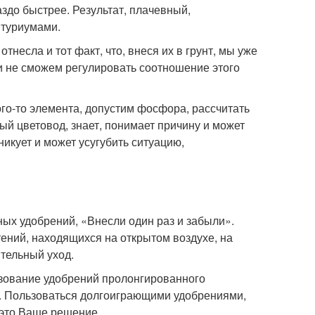
аздо быстрее. Результат, плачевный,
нтуриумами.
тнесла и тот факт, что, внеся их в грунт, мы уже
и не сможем регулировать соотношение этого
кого-то элемента, допустим фосфора, рассчитать
ый цветовод, знает, понимает причину и может
никует и может усугубить ситуацию,
ых удобрений, «Внесли один раз и забыли».
ений, находящихся на открытом воздухе, на
ительный уход.
льзование удобрений пролонгированного
в. Пользоваться долгоиграющими удобрениями,
 это Ваше решение.