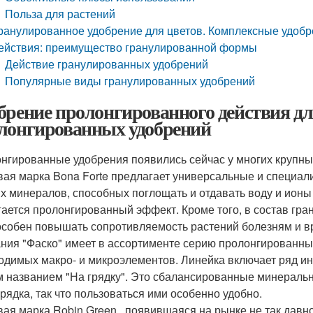
Польза для растений
ранулированное удобрение для цветов. Комплексные удобр
ействия: преимущество гранулированной формы
Действие гранулированных удобрений
Популярные виды гранулированных удобрений
брение пролонгированного действия дл
лонгированных удобрений
нгированные удобрения появились сейчас у многих крупны
вая марка Bona Forte предлагает универсальные и специал
х минералов, способных поглощать и отдавать воду и ионы 
гается пролонгированный эффект. Кроме того, в состав гра
особен повышать сопротивляемость растений болезням и в
ния "Фаско" имеет в ассортименте серию пролонгированных
одимых макро- и микроэлементов. Линейка включает ряд ин
 названием "На грядку". Это сбалансированные минеральны
грядка, так что пользоваться ими особенно удобно.
вая марка Robin Green , появившаяся на рынке не так давн