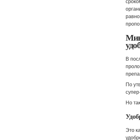
сроко
орган
равно
пропо
Мин
удо
В пос
проло
препа
По ут
супер
Но та
Удоб
Это к
удобр