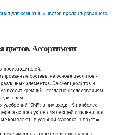
ения для комнатных цветов пролонгированного
я цветов. Ассортимент
х производителей.
изированные составы на основе цеолитов -
различных элементов. За счет цеолитов и
нул входит кремний - согласно исследованиям,
редителям.
 удобрений "5М" : в них входят 5 наиболее
тересных продуктов для овощей и зелени под
е комплексы в удобной фасовке: 1 пакет =
о, тоже имеет в активе пролонгированные