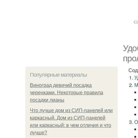
с
Удо
про
Сод
Популярные материалы
У
М
Виноград девичий посадка
черенками. Некоторые правила
посадки лианы
Что лучше дом из СИП-панелей или
каркасный. Дом из СИП-панелей
О
или каркасный: в чем отличия и что
лучше?