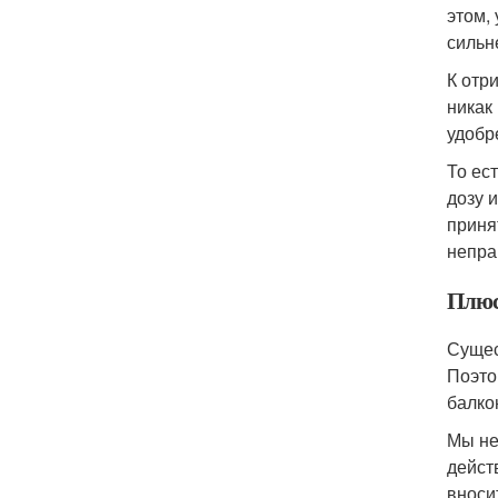
этом,
сильн
К отр
никак
удобре
То ес
дозу 
приня
непра
Плюс
Сущес
Поэто
балко
Мы не
дейст
вноси