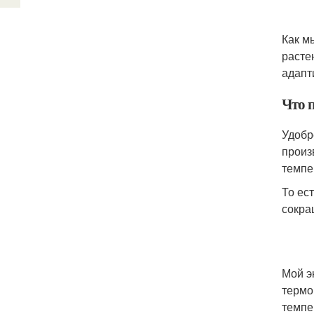
Как м
расте
адапт
Что 
Удобр
произ
темпе
То ес
сокра
Мой э
термо
темпе