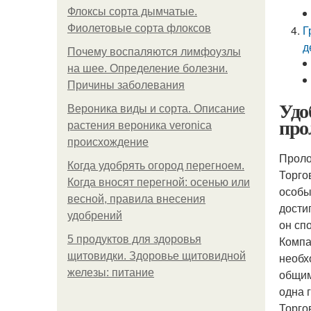
Флоксы сорта дымчатые.
Фиолетовые сорта флоксов
Г
д
Почему воспаляются лимфоузлы
на шее. Определение болезни.
Причины заболевания
Удо
Вероника виды и сорта. Описание
про
растения вероника veronica
происхождение
Проло
Когда удобрять огород перегноем.
Торго
Когда вносят перегной: осенью или
особы
весной, правила внесения
дости
удобрений
он сп
5 продуктов для здоровья
Компа
щитовидки. Здоровье щитовидной
необх
железы: питание
общим
одна 
Торго