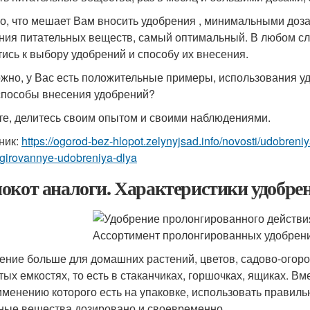
о, что мешает Вам вносить удобрения , минимальными доза
ния питательных веществ, самый оптимальный. В любом сл
тись к выбору удобрений и способу их внесения.
жно, у Вас есть положительные примеры, использования у
способы внесения удобрений?
е, делитесь своим опытом и своими наблюдениями.
ник:
https://ogorod-bez-hlopot.zelynyjsad.info/novosti/udobreni
girovannye-udobreniya-dlya
окот аналоги. Характеристики удобре
ение больше для домашних растений, цветов, садово-огоро
тых емкостях, то есть в стаканчиках, горшочках, ящиках. Вм
именению которого есть на упаковке, использовать правиль
ные вещества дозировано и своевременно.