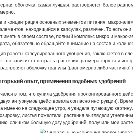
ерная оболочка, самая лучшая, растворяется более равноме
мерно.
в и концентрация основных элементов питания, макро-элеме
элементов, находящийся в капсулах, различен. То есть они 
ут иметь в своем составе, полный комплекс микро и макро-э
рата, обязательно обращайте внимание на состав и количе
ип работы капсулированного удобрения, заключается в сле
ество зависит от возраста растения, размера горшка и инст
, растворяет оболочку гранулы (равномерно либо частично)
 горький опыт, применения подобных удобрений
чался в том, что купила удобрения пролонгированного дей
, двух антуриумов (действовала согласно инструкции). Врем
, а именно на следующее утро, я увидела пугающую картин
озировку, листья пожелтели, растения выглядели угнетенн
цию, слишком большую дозу удобрений, получили мои расте