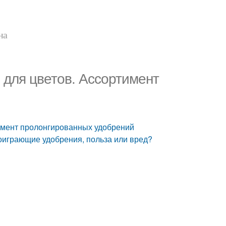
на
 для цветов. Ассортимент
имент пролонгированных удобрений
оиграющие удобрения, польза или вред?