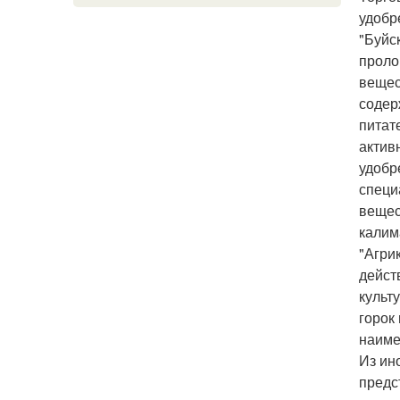
удобр
"Буйс
проло
вещес
содер
питат
актив
удобр
специ
вещес
калим
"Агри
дейст
культ
горок
наиме
Из ин
предс