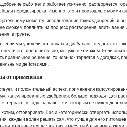
 удобрение работает и работает усиленно, растворяется гор
ейшая передозировка. Именно, это и произошло с моими а
ицательному моменту, использования таких удобрений, я бы о
 не сможем повлиять на процесс растворения, впитывания 
ния, в грунте.
ть, если мы увидели, что начался дисбаланс, недостаток ка
и внести его, дополнительно, мы уже не сможем. Если опытн
ть правильное решение, то новичок теряется в догадках, па
вильными действиями.
ы от применения
твует, и положительный аспект, применения капсулированн
му, капсулированные удобрения, больше подходят для раст
не, террасе, в саду, на даче, тем, которым не нужен дополн
 хотим, отговаривать Вас и категорически отвергать испо
вия, каждый волен решать сам, что лучше для его питомце
ть питательные вещества, раз в месяц и большими дозами,