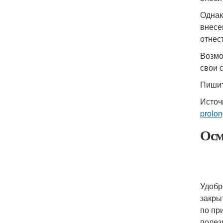
Однак
внесе
отнес
Возмо
свои 
Пишит
Источ
prolon
Осм
Удобр
закры
по пр
полез