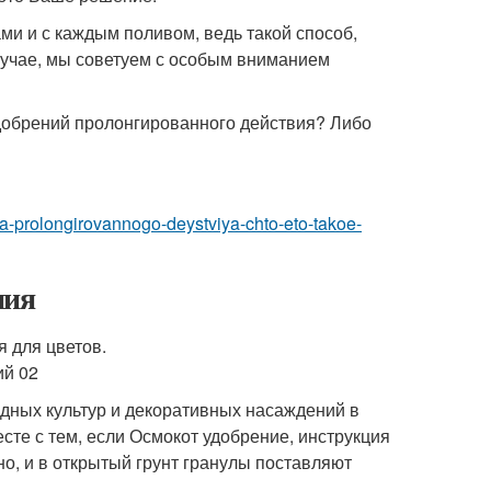
ми и с каждым поливом, ведь такой способ,
учае, мы советуем с особым вниманием
добрений пролонгированного действия? Либо
ya-prolongirovannogo-deystviya-chto-eto-takoe-
ния
дных культур и декоративных насаждений в
есте с тем, если Осмокот удобрение, инструкция
но, и в открытый грунт гранулы поставляют