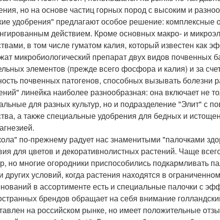
ения, но на основе частиц горных пород с высоким и разн
кие удобрения" предлагают особое решение: комплексные 
нгированным действием. Кроме основных макро- и микроэ
твами, в том числе гуматом калия, который известен как э
жат микробиологический препарат двух видов почвенных б
ельных элементов (прежде всего фосфора и калия) и за сч
ность почвенных патогенов, способных вызывать болезни ра
ений" линейка наиболее разнообразная: она включает не т
альные для разных культур, но и подразделение "Элит" с
тва, а также специальные удобрения для бедных и истоще
агнезией.
кола" по-прежнему радует нас знаменитыми "палочками здо
вия для цветов и декоративнолистных растений. Чаще всег
ур, но многие огородники приспособились подкармливать па
 и других условий, когда растения находятся в ограниченн
нований в ассортименте есть и специальные палочки с эфф
остранных брендов обращает на себя внимание голландский
тавлен на российском рынке, но имеет положительные отзы