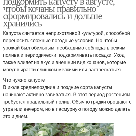
подкормить капусту в августе,
чтобы кочаны правильно
сформировались и дольше
хранились
Органические
Удобрения по форме
удобрения
Капуста считается неприхотливой культурой, способной
переносить сложные погодные условия. Но чтобы
урожай был обильным, необходимо соблюдать режим
полива и периодически подкармливать посадки. Уход
Удобрение для огорода
Удобрения для огорода
также влияет на вкус и внешний вид кочанов, которые
могут вырасти слишком мелкими или растрескаться.
Что нужно капусте
В июле среднепоздние и поздние сорта капусты
Зелёное удобрение
Удобрение для овощей
начинают активно завиваться. В этот период растениям
требуется правильный полив. Обычно грядки орошают с
утра или вечером, но в пасмурную погоду можно делать
это и днем.
Минеральное
Народные удобрения
удобрение