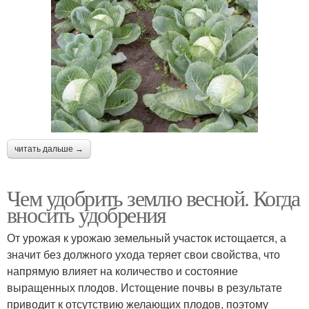
Домашние удобрения
Удобрения для дачи
Универсальные
Безопасные удобрения
удобрения
читать дальше →
Чем удобрить землю весной. Когда
Удобрения с
Долгоиграющие
вносить удобрения
микроэлементами
удобрения
От урожая к урожаю земельный участок истощается, а
значит без должного ухода теряет свои свойства, что
Гранулированное
напрямую влияет на количество и состояние
Подобные удобрения
удобрение
выращенных плодов. Истощение почвы в результате
приводит к отсутствию желающих плодов, поэтому