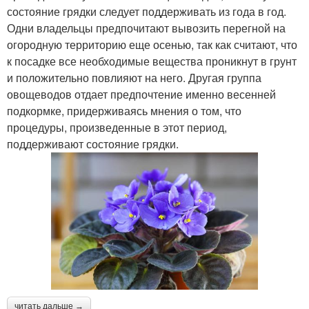
состояние грядки следует поддерживать из года в год.
Одни владельцы предпочитают вывозить перегной на
Удобрения для
Удобрение для цветов
огородную территорию еще осенью, так как считают, что
комнатных цветов
к посадке все необходимые вещества проникнут в грунт
и положительно повлияют на него. Другая группа
овощеводов отдает предпочтение именно весенней
Гранулированные
подкормке, придерживаясь мнения о том, что
Комплексное удобрение
удобрения
процедуры, произведенные в этот период,
поддерживают состояние грядки.
Весенние удобрения
читать дальше →