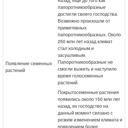
назад, еще до того как
папоротникообразные
достигли своего господства.
Возможно произошли от
примитивных
папоротникообразных. Около
250 млн лет назад климат
стал холодным и
засушливым.
Папоротникообразные не
Появление семенных
смогли выжить и наступило
растений
время голосеменных
растений.
Покрытосеменные растения
появились около 150 млн лет
назад, их господство на
данный момент связано с
резким изменением климата и
появлением более