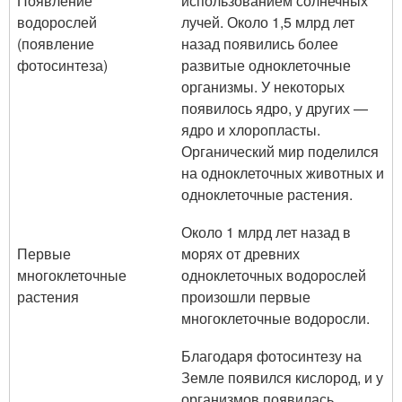
Появление
использованием солнечных
водорослей
лучей. Около 1,5 млрд лет
(появление
назад появились более
фотосинтеза)
развитые одноклеточные
организмы. У некоторых
появилось ядро, у других —
ядро и хлоропласты.
Органический мир поделился
на одноклеточных животных и
одноклеточные растения.
Около 1 млрд лет назад в
Первые
морях от древних
многоклеточные
одноклеточных водорослей
растения
произошли первые
многоклеточные водоросли.
Благодаря фотосинтезу на
Земле появился кислород, и у
организмов появилась