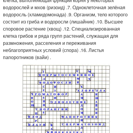
клетка, выполняющая функции корня у некоторых
водорослей и мхов (ризоид) .7. Одноклеточная зелёная
водоросль (хламидомонада) .9. Организм, тело которого
состоит из гриба и водоросли (лишайник) .10. Высшее
споровое растение (хвощ) .12. Специализированная
клетка грибов и ряда групп растений, служащая для
размножения, расселения и переживания
неблагоприятных условий (спора) .16. Листья
папоротников (вайи) .