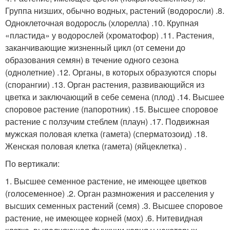
Группа низших, обычно водных, растений (водоросли) .8.
Одноклеточная водоросль (хлорелла) .10. Крупная
«пластида» у водорослей (хроматофор) .11. Растения,
заканчивающие жизненный цикл (от семени до
образования семян) в течение одного сезона
(однолетние) .12. Органы, в которых образуются споры
(спорангии) .13. Орган растения, развивающийся из
цветка и заключающий в себе семена (плод) .14. Высшее
споровое растение (папоротник) .15. Высшее споровое
растение с ползучим стеблем (плаун) .17. Подвижная
мужская половая клетка (гамета) (сперматозоид) .18.
Женская половая клетка (гамета) (яйцеклетка) .
По вертикали:
1. Высшее семенное растение, не имеющее цветков
(голосеменное) .2. Орган размножения и расселения у
высших семенных растений (семя) .3. Высшее споровое
растение, не имеющее корней (мох) .6. Нитевидная