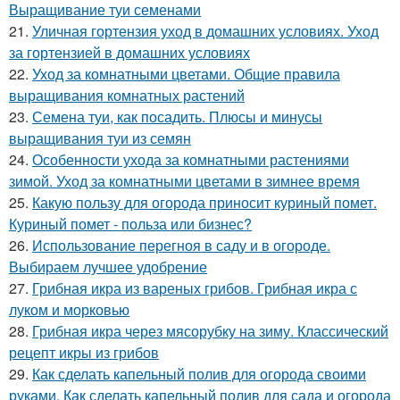
Выращивание туи семенами
21.
Уличная гортензия уход в домашних условиях. Уход
за гортензией в домашних условиях
22.
Уход за комнатными цветами. Общие правила
выращивания комнатных растений
23.
Семена туи, как посадить. Плюсы и минусы
выращивания туи из семян
24.
Особенности ухода за комнатными растениями
зимой. Уход за комнатными цветами в зимнее время
25.
Какую пользу для огорода приносит куриный помет.
Куриный помет - польза или бизнес?
26.
Использование перегноя в саду и в огороде.
Выбираем лучшее удобрение
27.
Грибная икра из вареных грибов. Грибная икра с
луком и морковью
28.
Грибная икра через мясорубку на зиму. Классический
рецепт икры из грибов
29.
Как сделать капельный полив для огорода своими
руками. Как сделать капельный полив для сада и огорода