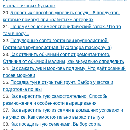
из пластиковых бутылок
30.
5 простых способов укрепить сосуды. 8 продуктов,
которые помогут при «забитых» артериях
31.
Почему чеснок имеет специфический запах. Что-то
там в носу...
32.
Популярные сорта гортензии крупнолистной.
Гортензия крупнолистная (Hydrangea macrophylla)
33.
Как отличить обычный сорт от ремонтантного.
Отличия от обычной малины, как визуально определить
34.
Как сажать лук и морковь под зиму. Что даёт осенний
посев моркови
35.
Посадка туи в открытый грунт. Выбор участка и
подготовка почвы
36.
Как вырастить тую самостоятельно. Способы
размножения и особенности выращивания
37.
Как вырастить тую из семян в домашних условиях и
на участке. Как самостоятельно вырастить тую
38.
Как посадить тую семенами. Выбор сорта