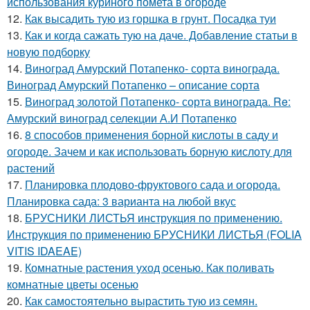
использования куриного помета в огороде
12.
Как высадить тую из горшка в грунт. Посадка туи
13.
Как и когда сажать тую на даче. Добавление статьи в
новую подборку
14.
Виноград Амурский Потапенко- сорта винограда.
Виноград Амурский Потапенко – описание сорта
15.
Виноград золотой Потапенко- сорта винограда. Re:
Амурский виноград селекции А.И Потапенко
16.
8 способов применения борной кислоты в саду и
огороде. Зачем и как использовать борную кислоту для
растений
17.
Планировка плодово-фруктового сада и огорода.
Планировка сада: 3 варианта на любой вкус
18.
БРУСНИКИ ЛИСТЬЯ инструкция по применению.
Инструкция по применению БРУСНИКИ ЛИСТЬЯ (FOLIA
VITIS IDAEAE)
19.
Комнатные растения уход осенью. Как поливать
комнатные цветы осенью
20.
Как самостоятельно вырастить тую из семян.