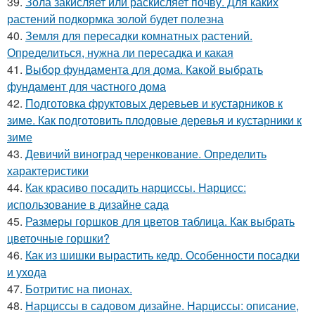
39.
Зола закисляет или раскисляет почву. Для каких
растений подкормка золой будет полезна
40.
Земля для пересадки комнатных растений.
Определиться, нужна ли пересадка и какая
41.
Выбор фундамента для дома. Какой выбрать
фундамент для частного дома
42.
Подготовка фруктовых деревьев и кустарников к
зиме. Как подготовить плодовые деревья и кустарники к
зиме
43.
Девичий виноград черенкование. Определить
характеристики
44.
Как красиво посадить нарциссы. Нарцисс:
использование в дизайне сада
45.
Размеры горшков для цветов таблица. Как выбрать
цветочные горшки?
46.
Как из шишки вырастить кедр. Особенности посадки
и ухода
47.
Ботритис на пионах.
48.
Нарциссы в садовом дизайне. Нарциссы: описание,