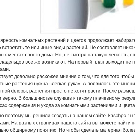
ярность комнатных растений и цветов продолжает набирать
 встретить те или иные виды растений. Не составляет никак
ных местах своего дома. Но, не смотря на такую лёгкость, 
ладельцев все же возникают. На первый план выходит не п
тами.
твует довольно расхожее мнение о том, что для того чтоб
тные растения нужна «легкая рука». А появилось это мнение
тной флоры, растения просто не хотят расти. После разме
е верно. В большинстве случаев к такому плачевному резул
сах содержания и ухода за комнатными растениями и цвета
о поэтому мы решили создать на нашем сайте kaschpo.r u 
тами. На разных страницах нашего сайта вы можете найти 
ьно обширному понятию. Но чтобы сделать материал более