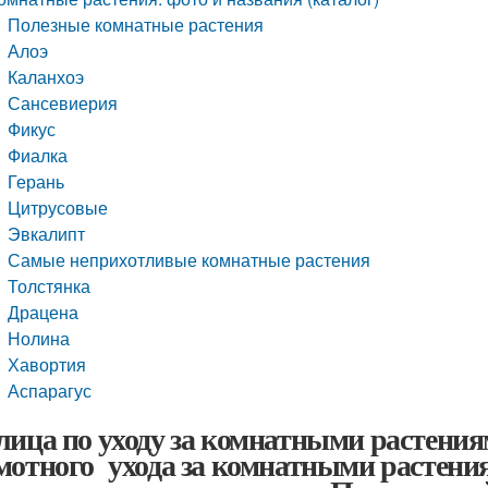
Полезные комнатные растения
Алоэ
Каланхоэ
Сансевиерия
Фикус
Фиалка
Герань
Цитрусовые
Эвкалипт
Самые неприхотливые комнатные растения
Толстянка
Драцена
Нолина
Хавортия
Аспарагус
лица по уходу за комнатными растени
мотного ухода за комнатными растения