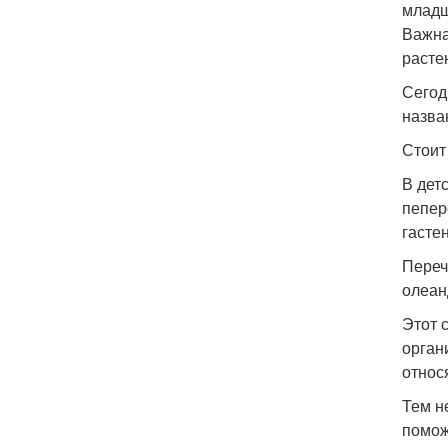
младш
Важна
расте
Сегод
назва
Стоит
В дет
пепер
гасте
Переч
олеан
Этот 
орган
относ
Тем н
помож