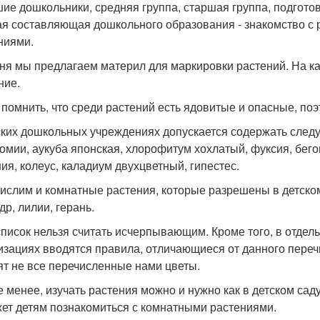
ие дошкольники, средняя группа, старшая группа, подготови
я составляющая дошкольного образования - знакомство с р
ниями.
ня мы предлагаем материл для маркировки растений. На к
ние.
 помнить, что среди растений есть ядовитые и опасные, по
ских дошкольных учреждениях допускается содержать следу
омии, аукуба японская, хлорофитум хохлатый, фуксия, бегон
ния, колеус, каладиум двухцветный, гипестес.
ислим и комнатные растения, которые разрешены в детском
др, лилии, герань.
список нельзя считать исчерпывающим. Кроме того, в отде
изациях вводятся правила, отличающиеся от данного перечн
ят не все перечисленные нами цветы.
е менее, изучать растения можно и нужно как в детском сад
ет детям познакомиться с комнатными растениями.