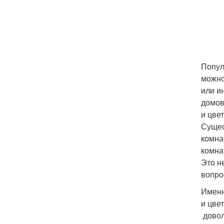
Попул
можно
или и
домов
и цве
Сущес
комна
комна
Это н
вопро
Именн
и цве
довол