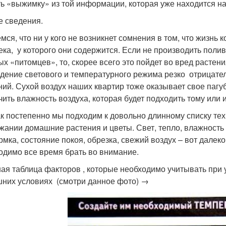
ть «выжимку» из той информации, которая уже находится на
 сведения.
мся, что ни у кого не возникнет сомнения в том, что жизнь
ека, у которого они содержится. Если не производить поли
ых «питомцев», то, скорее всего это пойдет во вред растени
дение светового и температурного режима резко отрицател
ний. Сухой воздух наших квартир тоже оказывает свое пагуб
чить влажность воздуха, которая будет подходить тому или 
ак постепенно мы подходим к довольно длинному списку тех
жании домашние растения и цветы. Свет, тепло, влажность
рмка, состояние покоя, обрезка, свежий воздух – вот далек
одимо все время брать во внимание.
ая таблица факторов , которые необходимо учитывать при 
них условиях (смотри данное фото) →