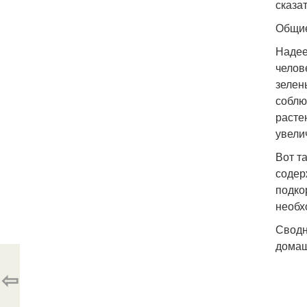
сказа
Общие
Надее
челов
зелен
соблю
расте
увели
Вот т
содер
подко
необх
Сводн
домаш
⇦