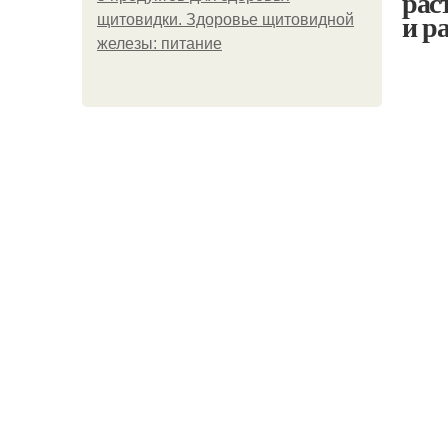
рас
и р
щитовидки. Здоровье щитовидной
железы: питание