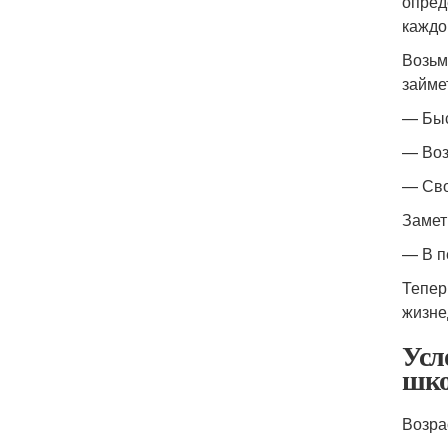
опред
каждо
Возьм
займе
— Быс
— Воз
— Сво
Замет
— В п
Тепер
жизне
Усл
шко
Возра