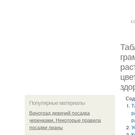
с
Таб
гра
рас
цве
здо
Сод
Популярные материалы
Т
р
Виноград девичий посадка
р
черенками. Некоторые правила
У
посадки лианы
К