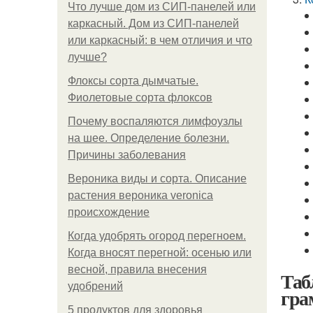
Что лучше дом из СИП-панелей или
каркасный. Дом из СИП-панелей
или каркасный: в чем отличия и что
лучше?
Флоксы сорта дымчатые.
Фиолетовые сорта флоксов
Почему воспаляются лимфоузлы
на шее. Определение болезни.
Причины заболевания
Вероника виды и сорта. Описание
растения вероника veronica
происхождение
Когда удобрять огород перегноем.
Когда вносят перегной: осенью или
весной, правила внесения
Таб
удобрений
гра
5 продуктов для здоровья