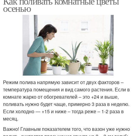
Как поливать комнатные цветы
осенью
Лайфхаки для
Уход за цветами
комнатных растений
Уход за комнатными
Цвета для роста
цветами
Режим полива напрямую зависит от двух факторов –
температура помещения и вид самого растения. Если в
Удобрение для
уход за комнатными
комнате жарко от обогревателей – это +24 и выше,
комнатных цветов
растениями
поливать нужно будет чаще, примерно 3 раза в неделю.
Если холодно — +15 и ниже – тогда реже – 1-2 раза в
месяц.
Цвета в детском саду
Цвета с улицы
Важно! Главным показателем того, что вазон уже нужно