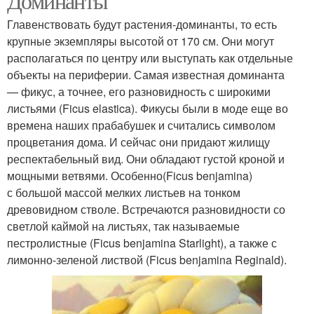
Доминанты
Главенствовать будут растения-доминанты, то есть
крупные экземпляры высотой от 170 см. Они могут
располагаться по центру или выступать как отдельные
объекты на периферии. Самая известная доминанта
— фикус, а точнее, его разновидность с широкими
листьями (Ficus elastica). Фикусы были в моде еще во
времена наших прабабушек и считались символом
процветания дома. И сейчас они придают жилищу
респектабельный вид. Они обладают густой кроной и
мощными ветвями. Особенно(Ficus benjamina)
с большой массой мелких листьев на тонком
древовидном стволе. Встречаются разновидности со
светлой каймой на листьях, так называемые
пестролистные (Ficus benjamina Starlight), а также с
лимонно-зеленой листвой (Ficus benjamina Reginald).