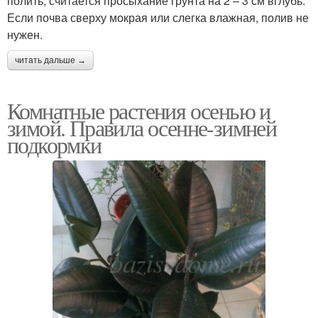
полить, считается просыхание грунта на 2 – 3 см вглубь.
Если почва сверху мокрая или слегка влажная, полив не
нужен.
Света для комнатных
Цвета в сентябре
растений
читать дальше →
Комнатные растения осенью и
зимой. Правила осенне-зимней
Цвета в октябре
Цвета к зиме
подкормки
Цвета с разноцветными
Цвета для продажи
листьями
Цвета для быстрого
Цвета в августе
роста