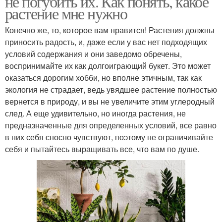
не погубить их. Как понять, какое
растение мне нужно
Конечно же, то, которое вам нравится! Растения должны
приносить радость, и, даже если у вас нет подходящих
Домашние растения
Цвета в сентябре
условий содержания и они заведомо обречены,
воспринимайте их как долгоиграющий букет. Это может
оказаться дорогим хобби, но вполне этичным, так как
экология не страдает, ведь увядшее растение полностью
Цвета в октябре
Цвета к зиме
вернется в природу, и вы не увеличите этим углеродный
след. А еще удивительно, но иногда растения, не
предназначенные для определенных условий, все равно
в них себя сносно чувствуют, поэтому не ограничивайте
себя и пытайтесь выращивать все, что вам по душе.
Цвета для продажи