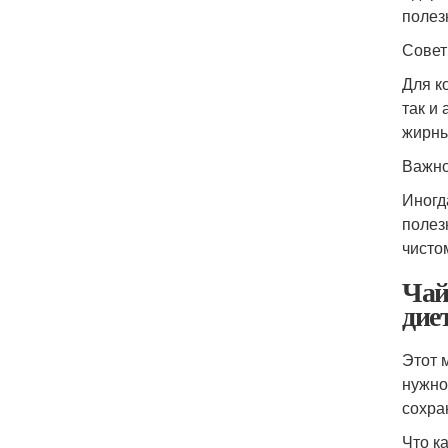
полез
Совет
Для к
так и
жирны
Важн
Иногд
полез
чисто
Чай
дие
Этот 
нужно
сохра
Что к