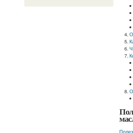
О
К
Ч
К
О
Пол
мас
Полез