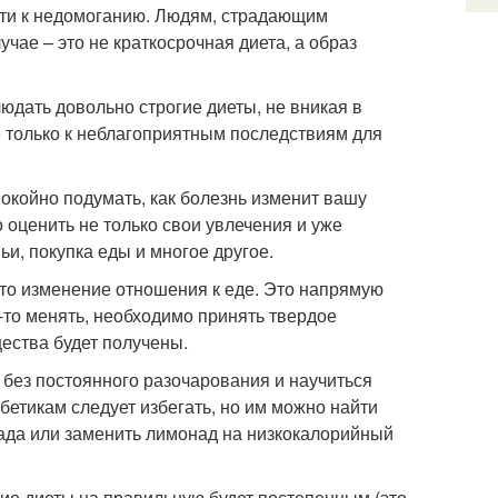
ести к недомоганию. Людям, страдающим
чае – это не краткосрочная диета, а образ
юдать довольно строгие диеты, не вникая в
не только к неблагоприятным последствиям для
покойно подумать, как болезнь изменит вашу
 оценить не только свои увлечения и уже
ьи, покупка еды и многое другое.
то изменение отношения к еде. Это напрямую
-то менять, необходимо принять твердое
щества будет получены.
 без постоянного разочарования и научиться
бетикам следует избегать, но им можно найти
ада или заменить лимонад на низкокалорийный
ие диеты на правильную будет постепенным (это