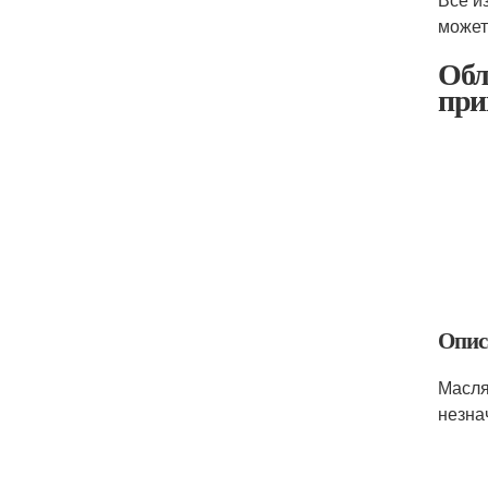
может 
Обл
при
Опис
Масля
незна