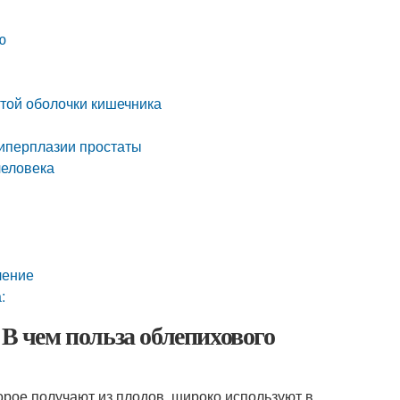
ю
той оболочки кишечника
гиперплазии простаты
человека
ление
:
 В чем польза облепихового
орое получают из плодов, широко используют в