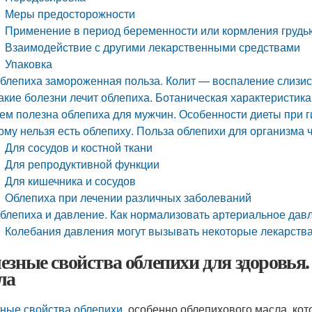
Меры предосторожности
Применение в период беременности или кормления грудь
Взаимодействие с другими лекарственными средствами
Упаковка
блепиха замороженная польза. Колит — воспаление слизис
акие болезни лечит облепиха. Ботаническая характеристика
ем полезна облепиха для мужчин. Особенности диеты при 
ому нельзя есть облепиху. Польза облепихи для организма 
Для сосудов и костной ткани
Для репродуктивной функции
Для кишечника и сосудов
Облепиха при лечении различных заболеваний
блепиха и давление. Как нормализовать артериальное дав
Колебания давления могут вызывать некоторые лекарства
езные свойства облепихи для здоровья.
ла
ные свойства облепихи
, особенно облепихового масла, кот