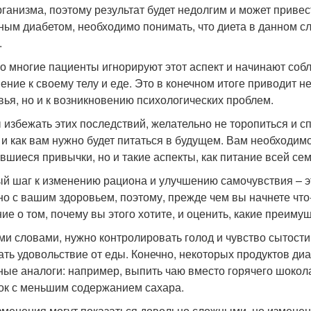
рганизма, поэтому результат будет недолгим и может прив
ным диабетом, необходимо понимать, что диета в данном слу
.
о многие пациенты игнорируют этот аспект и начинают собл
ение к своему телу и еде. Это в конечном итоге приводит 
вья, но и к возникновению психологических проблем.
 избежать этих последствий, желательно не торопиться и с
 и как вам нужно будет питаться в будущем. Вам необходимо
вшиеся привычки, но и такие аспекты, как питание всей сем
й шаг к изменению рациона и улучшению самочувствия – э
но с вашим здоровьем, поэтому, прежде чем вы начнете что
ие о том, почему вы этого хотите, и оценить, какие преиму
ми словами, нужно контролировать голод и чувство сытости
ать удовольствие от еды. Конечно, некоторых продуктов диа
ные аналоги: например, выпить чаю вместо горячего шокол
ок с меньшим содержанием сахара.
зменения могут показаться довольно сложными, но изменен