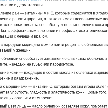
тологии и дерматологии.
ление ран — витамины А и Е, которые содержатся в ягодах
лению ранок и царапин, а также снимают всевозможные в
итолеиновая кислота способствует восстановлению кожи п
 быть эффективным в лечении и профилактике атопического
льтации с лечащим врачом.
 в народной медицине можно найти рецепты с облепиховым
еваний у женщин.
 облепихи способствует заживлению слизистых оболочек и 
тите, «заедах» на губах или пародонтозе.
ение кожи — входящие в состав масла из облепихи жирные
ение и раздражение.
а с морщинами — витамин С, которым богаты ягоды облепи
ает за упругость, гладкость и эластичность кожи. Кроме тог
ающих организм от старения.
вый цвет лица — масло облепихи осветляет кожу, помогает