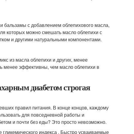
 и бальзамы с добавлением облепихового масла,
для которых можно смешать масло облепихи с
лтком и другими натуральными компонентами.
икс из масла облепихи и других, менее
ть менее эффективны, чем масло облепихи в
сахарным диабетом строгая
евших правил питания. В конце концов, каждому
ользовать для повседневной работы и
бетом и почти без еды? Это просто невозможно.
ге гликемического индекса . Быстро усваиваемые