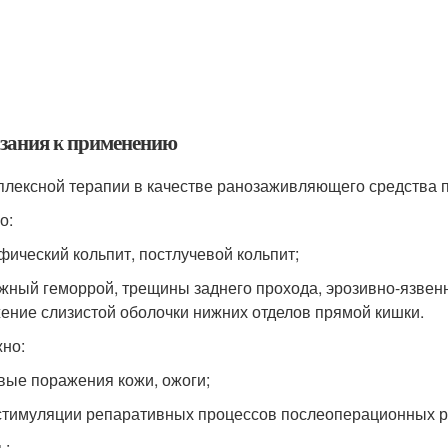
зания к применению
плексной терапии в качестве ранозаживляющего средства п
о:
офический кольпит, постлучевой кольпит;
ужный геморрой, трещины заднего прохода, эрозивно-язве
ение слизистой оболочки нижних отделов прямой кишки.
но:
евые поражения кожи, ожоги;
 стимуляции репаративных процессов послеоперационных ра
ь: