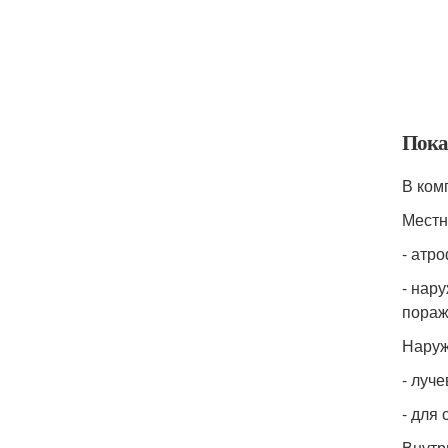
Пока
В ком
Местн
- атр
- нар
пораж
Наруж
- луч
- для
Внутр