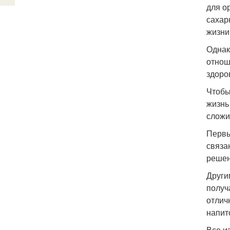
для о
сахар
жизни
Однак
отнош
здоро
Чтобы
жизнь
сложи
Первы
связа
решен
Други
получ
отлич
напит
Все и