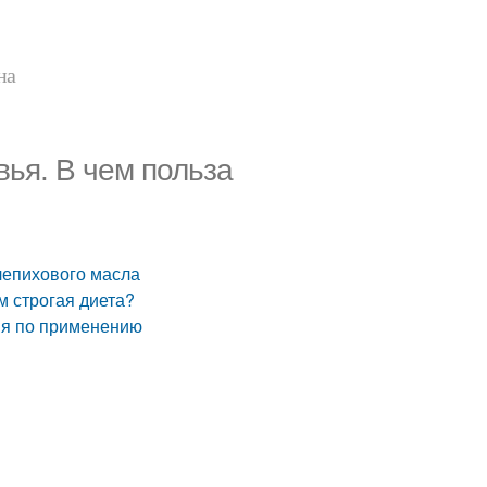
на
ья. В чем польза
лепихового масла
м строгая диета?
ия по применению