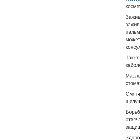
косме
Зажив
зажив
пальм
может
консу
Также
забол
Масло
стома
Смягч
шелуш
Борьб
отвеч
защищ
Здоро