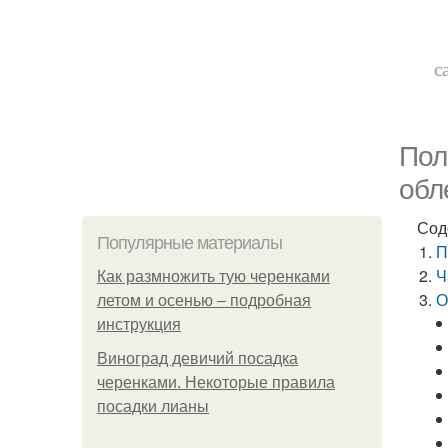
с
Пол
обл
Сод
Популярные материалы
П
Ч
Как размножить тую черенками
О
летом и осенью – подробная
инструкция
Виноград девичий посадка
черенками. Некоторые правила
посадки лианы