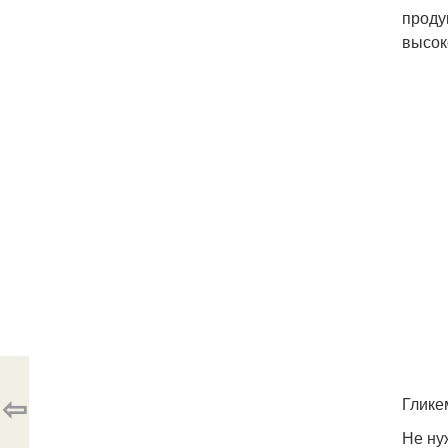
проду
высок
⇦
Глике
Не ну