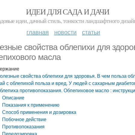
ИДЕИ ДЛЯ САДА И ДАЧИ
адовые идеи, дачный стиль, тонкости ландшафтного дизай
главная
новости
статьи
езные свойства облепихи для здоров
епихового масла
ержание
олезные свойства облепихи для здоровья. В чем польза об
ай с облепихой польза и вред. У людей с сахарным диабето
блепиха противопоказания. Обпепиховое масло : инструкц
Описание
Показания к применению
Способ применения и дозировка
Побочное действие
Противопоказания
Передозировка