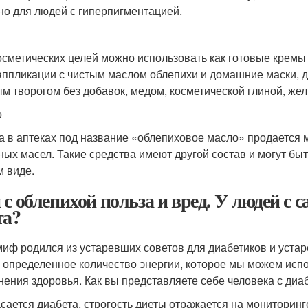
но для людей с гиперпигментацией.
осметических целей можно использовать как готовые кремы
 аппликации с чистым маслом облепихи и домашние маски, 
м творогом без добавок, медом, косметической глиной, же
о
а в аптеках под название «облепиховое масло» продается м
ных масел. Такие средства имеют другой состав и могут бы
м виде.
 с облепихой польза и вред. У людей с 
та?
миф родился из устаревших советов для диабетиков и устар
 определенное количество энергии, которое мы можем исп
нения здоровья. Как вы представляете себе человека с диа
асается диабета, строгость диеты отражается на мониторин