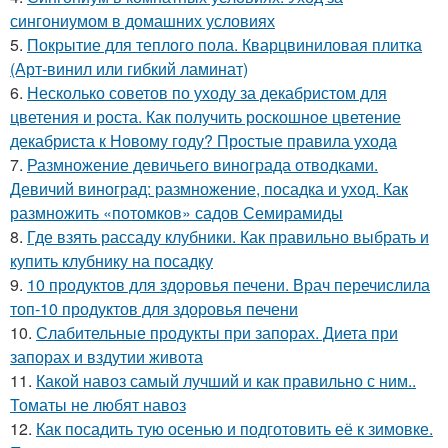
сингониумом в домашних условиях
5.
Покрытие для теплого пола. Кварцвиниловая плитка
(Арт-винил или гибкий ламинат)
6.
Несколько советов по уходу за декабристом для
цветения и роста. Как получить роскошное цветение
декабриста к Новому году? Простые правила ухода
7.
Размножение девичьего винограда отводками.
Девичий виноград: размножение, посадка и уход. Как
размножить «потомков» садов Семирамиды
8.
Где взять рассаду клубники. Как правильно выбрать и
купить клубнику на посадку
9.
10 продуктов для здоровья печени. Врач перечислила
топ-10 продуктов для здоровья печени
10.
Слабительные продукты при запорах. Диета при
запорах и вздутии живота
11.
Какой навоз самый лучший и как правильно с ним..
Томаты не любят навоз
12.
Как посадить тую осенью и подготовить её к зимовке.