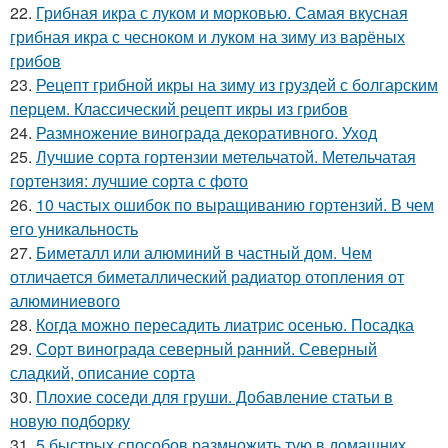
22.
Грибная икра с луком и морковью. Самая вкусная
грибная икра с чесноком и луком на зиму из варёных
грибов
23.
Рецепт грибной икры на зиму из груздей с болгарским
перцем. Классический рецепт икры из грибов
24.
Размножение винограда декоративного. Уход
25.
Лучшие сорта гортензии метельчатой. Метельчатая
гортензия: лучшие сорта с фото
26.
10 частых ошибок по выращиванию гортензий. В чем
его уникальность
27.
Биметалл или алюминий в частный дом. Чем
отличается биметаллический радиатор отопления от
алюминиевого
28.
Когда можно пересадить лиатрис осенью. Посадка
29.
Сорт винограда северный ранний. Северный
сладкий, описание сорта
30.
Плохие соседи для груши. Добавление статьи в
новую подборку
31.
5 быстрых способов размножить тую в домашних