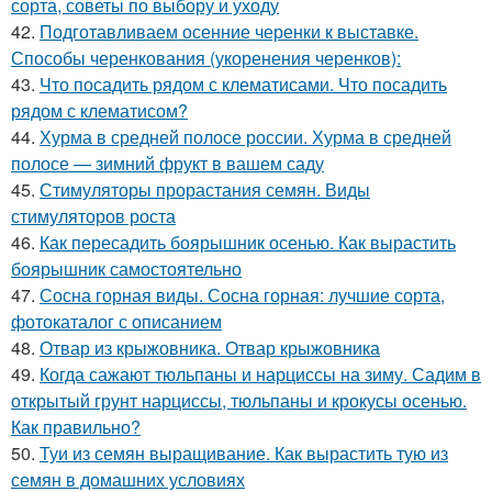
сорта, советы по выбору и уходу
42.
Подготавливаем осенние черенки к выставке.
Способы черенкования (укоренения черенков):
43.
Что посадить рядом с клематисами. Что посадить
рядом с клематисом?
44.
Хурма в средней полосе россии. Хурма в средней
полосе — зимний фрукт в вашем саду
45.
Стимуляторы прорастания семян. Виды
стимуляторов роста
46.
Как пересадить боярышник осенью. Как вырастить
боярышник самостоятельно
47.
Сосна горная виды. Сосна горная: лучшие сорта,
фотокаталог с описанием
48.
Отвар из крыжовника. Отвар крыжовника
49.
Когда сажают тюльпаны и нарциссы на зиму. Садим в
открытый грунт нарциссы, тюльпаны и крокусы осенью.
Как правильно?
50.
Туи из семян выращивание. Как вырастить тую из
семян в домашних условиях