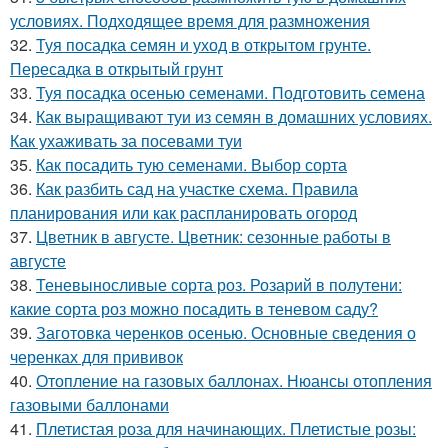
условиях. Подходящее время для размножения
32.
Туя посадка семян и уход в открытом грунте.
Пересадка в открытый грунт
33.
Туя посадка осенью семенами. Подготовить семена
34.
Как выращивают туи из семян в домашних условиях.
Как ухаживать за посевами туи
35.
Как посадить тую семенами. Выбор сорта
36.
Как разбить сад на участке схема. Правила
планирования или как распланировать огород
37.
Цветник в августе. Цветник: сезонные работы в
августе
38.
Теневыносливые сорта роз. Розарий в полутени:
какие сорта роз можно посадить в теневом саду?
39.
Заготовка черенков осенью. Основные сведения о
черенках для прививок
40.
Отопление на газовых баллонах. Нюансы отопления
газовыми баллонами
41.
Плетистая роза для начинающих. Плетистые розы: