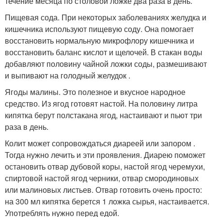
течение месяца по столовой ложке два раза в день.
Пищевая сода. При некоторых заболеваниях желудка и
кишечника используют пищевую соду. Она помогает
восстановить нормальную микрофлору кишечника и
восстановить баланс кислот и щелочей. В стакан воды
добавляют половину чайной ложки соды, размешивают
и выпивают на голодный желудок .
Ягоды малины. Это полезное и вкусное народное
средство. Из ягод готовят настой. На половину литра
кипятка берут полстакана ягод, настаивают и пьют три
раза в день.
Колит может сопровождаться диареей или запором .
Тогда нужно лечить и эти проявления. Диарею поможет
остановить отвар дубовой коры, настой ягод черемухи,
спиртовой настой ягод черники, отвар смородиновых
или малиновых листьев. Отвар готовить очень просто:
на 300 мл кипятка берется 1 ложка сырья, настаивается.
Употреблять нужно перед едой.