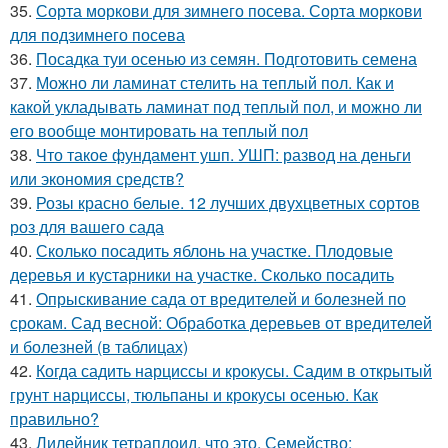
35.
Сорта моркови для зимнего посева. Сорта моркови
для подзимнего посева
36.
Посадка туи осенью из семян. Подготовить семена
37.
Можно ли ламинат стелить на теплый пол. Как и
какой укладывать ламинат под теплый пол, и можно ли
его вообще монтировать на теплый пол
38.
Что такое фундамент ушп. УШП: развод на деньги
или экономия средств?
39.
Розы красно белые. 12 лучших двухцветных сортов
роз для вашего сада
40.
Сколько посадить яблонь на участке. Плодовые
деревья и кустарники на участке. Сколько посадить
41.
Опрыскивание сада от вредителей и болезней по
срокам. Сад весной: Обработка деревьев от вредителей
и болезней (в таблицах)
42.
Когда садить нарциссы и крокусы. Садим в открытый
грунт нарциссы, тюльпаны и крокусы осенью. Как
правильно?
43.
Лилейник тетраплоид, что это. Семейство: