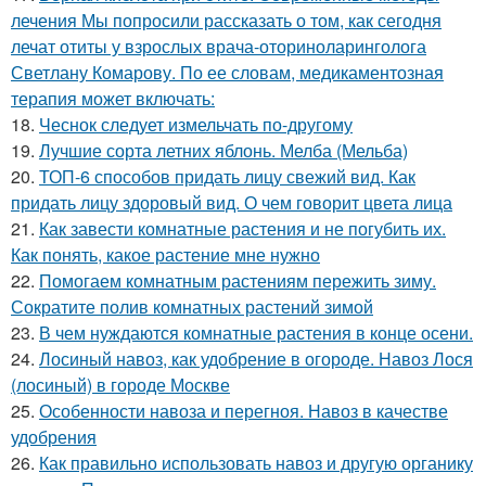
лечения Мы попросили рассказать о том, как сегодня
лечат отиты у взрослых врача-оториноларинголога
Светлану Комарову. По ее словам, медикаментозная
терапия может включать:
18.
Чеснок следует измельчать по-другому
19.
Лучшие сорта летних яблонь. Мелба (Мельба)
20.
ТОП-6 способов придать лицу свежий вид. Как
придать лицу здоровый вид. О чем говорит цвета лица
21.
Как завести комнатные растения и не погубить их.
Как понять, какое растение мне нужно
22.
Помогаем комнатным растениям пережить зиму.
Сократите полив комнатных растений зимой
23.
В чем нуждаются комнатные растения в конце осени.
24.
Лосиный навоз, как удобрение в огороде. Навоз Лося
(лосиный) в городе Москве
25.
Особенности навоза и перегноя. Навоз в качестве
удобрения
26.
Как правильно использовать навоз и другую органику