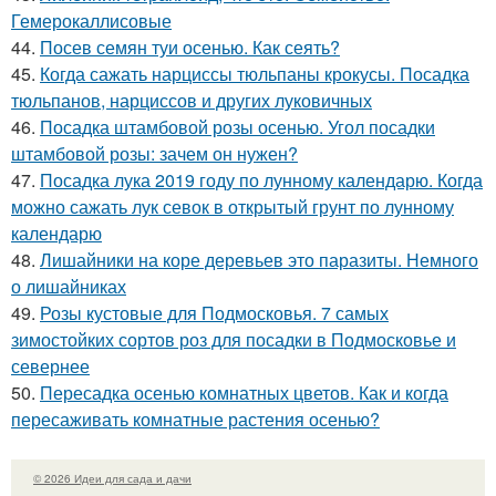
Гемерокаллисовые
44.
Посев семян туи осенью. Как сеять?
45.
Когда сажать нарциссы тюльпаны крокусы. Посадка
тюльпанов, нарциссов и других луковичных
46.
Посадка штамбовой розы осенью. Угол посадки
штамбовой розы: зачем он нужен?
47.
Посадка лука 2019 году по лунному календарю. Когда
можно сажать лук севок в открытый грунт по лунному
календарю
48.
Лишайники на коре деревьев это паразиты. Немного
о лишайниках
49.
Розы кустовые для Подмосковья. 7 самых
зимостойких сортов роз для посадки в Подмосковье и
севернее
50.
Пересадка осенью комнатных цветов. Как и когда
пересаживать комнатные растения осенью?
© 2026 Идеи для сада и дачи