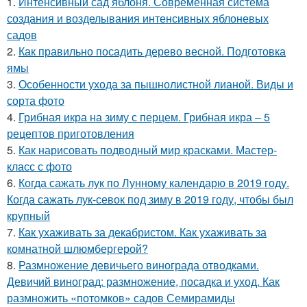
1.
Интенсивный сад яблоня. Современная система
создания и возделывания интенсивных яблоневых
садов
2.
Как правильно посадить дерево весной. Подготовка
ямы
3.
Особенности ухода за пышнолистной лианой. Виды и
сорта фото
4.
Грибная икра на зиму с перцем. Грибная икра – 5
рецептов приготовления
5.
Как нарисовать подводный мир красками. Мастер-
класс с фото
6.
Когда сажать лук по Лунному календарю в 2019 году.
Когда сажать лук-севок под зиму в 2019 году, чтобы был
крупный
7.
Как ухаживать за декабристом. Как ухаживать за
комнатной шлюмбергерой?
8.
Размножение девичьего винограда отводками.
Девичий виноград: размножение, посадка и уход. Как
размножить «потомков» садов Семирамиды