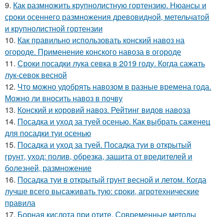
9.
Как размножить крупнолистную гортензию. Нюансы и
сроки осеннего размножения древовидной, метельчатой
и крупнолистной гортензии
10.
Как правильно использовать конский навоз на
огороде. Применение конского навоза в огороде
11.
Сроки посадки лука севка в 2019 году. Когда сажать
лук-севок весной
12.
Что можно удобрять навозом в разные времена года.
Можно ли вносить навоз в почву
13.
Конский и коровий навоз. Рейтинг видов навоза
14.
Посадка и уход за туей осенью. Как выбрать саженец
для посадки туи осенью
15.
Посадка и уход за туей. Посадка туи в открытый
грунт, уход: полив, обрезка, защита от вредителей и
болезней, размножение
16.
Посадка туи в открытый грунт весной и летом. Когда
лучше всего высаживать тую: сроки, агротехнические
правила
17.
Борная кислота при отите. Современные методы