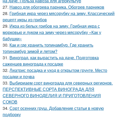
на даче. Польза навоза для агрокультур
27.
Навоз для обогрева парника. Обогрев парников
28.
Грибная икра через мясорубку на зиму. Классический
рецепт икры из грибов
29.
Икра из белых грибов на зиму. Грибная икра с
морковью и луком на зиму через мясорубку «Как у
бабушки»
30.
Как и где хранить топинамбур. Где хранить
топинамбур зимой и летом?
31.
Виноград, как вырастить на даче. Подготовка
саженцев винограда к посадке
32.
Лиатрис посадка и уход в открытом грунте. Место
посадки и почва
33.
Выбириаем сорт винограда для северных регионов.
ПЕРСПЕКТИВНЫЕ СОРТА ВИНОГРАДА ДЛЯ
CЕВЕРНОГО ВИНОДЕЛИЯ И ПРИГОТОВЛЕНИЯ
СОКОВ
34.
Сорт осенних груш. Добавление статьи в новую
подборку