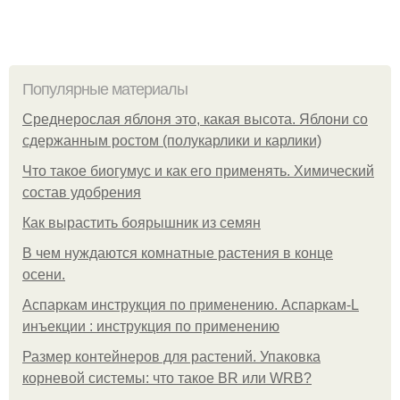
Популярные материалы
Среднерослая яблоня это, какая высота. Яблони со
сдержанным ростом (полукарлики и карлики)
Что такое биогумус и как его применять. Химический
состав удобрения
Как вырастить боярышник из семян
В чем нуждаются комнатные растения в конце
осени.
Аспаркам инструкция по применению. Аспаркам-L
инъекции : инструкция по применению
Размер контейнеров для растений. Упаковка
корневой системы: что такое BR или WRB?