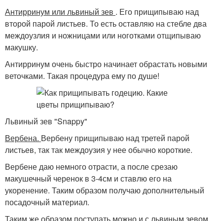
Антирринум или львиный зев
. Его прищипываю над
второй парой листьев. То есть оставляю на стебле два
междоузлия и ножницами или ноготками отщипываю
макушку.
Антирринум очень быстро начинает обрастать новыми
веточками. Такая процедура ему по душе!
Львиный зев "Snappy"
Вербена.
Вербену прищипываю над третей парой
листьев, так так междоузия у нее обычно короткие.
Вербене даю немного отрасти, а после срезаю
макушечный черенок в 3-4см и ставлю его на
укоренение. Таким образом получаю дополнительный
посадочный материал.
Таким же образом поступать можно и с львиным зевом.