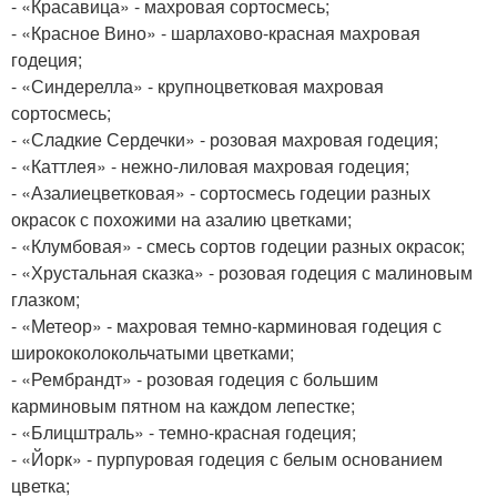
- «Красавица» - махровая сортосмесь;
- «Красное Вино» - шарлахово-красная махровая
годеция;
- «Синдерелла» - крупноцветковая махровая
сортосмесь;
- «Сладкие Сердечки» - розовая махровая годеция;
- «Каттлея» - нежно-лиловая махровая годеция;
- «Азалиецветковая» - сортосмесь годеции разных
окрасок с похожими на азалию цветками;
- «Клумбовая» - смесь сортов годеции разных окрасок;
- «Хрустальная сказка» - розовая годеция с малиновым
глазком;
- «Метеор» - махровая темно-карминовая годеция с
ширококолокольчатыми цветками;
- «Рембрандт» - розовая годеция с большим
карминовым пятном на каждом лепестке;
- «Блицштраль» - темно-красная годеция;
- «Йорк» - пурпуровая годеция с белым основанием
цветка;