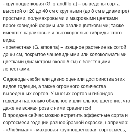
- крупноцветковая (G. grandiflora) – выведены сорта
высотой от 20 до 40 см с крупными (до 8 см в диаметре)
простыми, полумахровыми и махровыми цветками
воронковидной формы или азалиецветковыми; также
имеются карликовые и высокорослые гибриды этого
вида;
- прелестная (G. amoena) – изящное растение высотой
до 60 см, покрытое чашевидными или колокольчатыми
цветками (диаметром около 5 см) с блестящими
лепестками.
Садоводы-любители давно оценили достоинства этих
видов годеции, а также огромного количества
выведенных сортов. У многих сортов и гибридов
годеции настолько обильное и длительное цветение, что
даже не всякая роза с ними сравнится!
В продаже сейчас можно встретить эффектные сорта и
сортосмеси годеции разнообразной окраски, например:
- «Любимая» - махровая крупноцветковая сортосмесь;