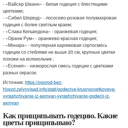
- «Вайсер Шванн» - белая годеция с блестящими
цветками;
- «Сибил Шервуд» - лососево-розовая полумахровая
годеция с более светлым краем;
- «Слава Кельведона» - оранжевая годеция;
- «Оранж Рум» - оранжево-красная годеция;
- «Монарх» - популярная карликовая сортосмесь
годеции со стеблями не выше 20 см, крупные цветки
похожи на колокольчик ;
- «Есения» - низкорослая смесь годеции с цветками
разных окрасок.
Источник:
https://ogorod-bez-
hlopot.zelynyjsad.info/stati/godeciya-krupnocvetkovaya-
vyrashchivanie-iz-semyan-vyrashchivanie-godecii-iz-
semyan
Как прищипывать годецию. Какие
цветы прищипываю?