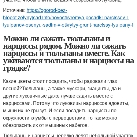
Источник:
https://ogorod-bez-
hlopot.zelynyjsad.info/novosti/vremya-posadki-narcissov-i-
tyulpanov-osenyu-sadim-v-otkrytyy-grunt-narcissy-tyulpany-i
Можно ли сажать тюльпаны и
нарциссы рядом. Можно ли сажать
нарциссы и тюльпаны вместе. Как
уживаются тюльпаны и нарциссы на
грядке?
Какие цветы стоит посадить, чтобы радовали глаз
весной?Тюльпаны, а также мускари, гиацинты, да и
другие луковичные даже лучше садить вместе с
нарциссами. Потому что луковицы нарциссов ядовиты,
мыши их не грызут. И если посадить нарциссы по
окружности клумбы с первоцветами, то так можно
обезопасить их от мышиных набегов.
Тюльпаны и нарциссы нередко делят небольшой участок