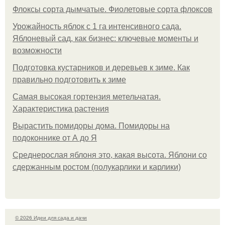
Флоксы сорта дымчатые. Фиолетовые сорта флоксов
Урожайность яблок с 1 га интенсивного сада.
Яблоневый сад, как бизнес: ключевые моменты и
возможности
Подготовка кустарников и деревьев к зиме. Как
правильно подготовить к зиме
Самая высокая гортензия метельчатая.
Характеристика растения
Вырастить помидоры дома. Помидоры на
подоконнике от А до Я
Среднерослая яблоня это, какая высота. Яблони со
сдержанным ростом (полукарлики и карлики)
© 2026 Идеи для сада и дачи