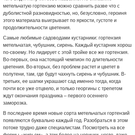
метельчатую гортензию можно сравнить разве что с
дуболистной разновидностью, но, безусловно, героиня
этого материала выигрывает по яркости, густоте и
продолжительности цветения.
Самые любимые садоводами кустарники: гортензия
метельчатая, чубушник, сирень. Каждый кустарник хорош
по-своему. Но лидирует с этой тройке все же гортензия.
Во-первых, она настоящий чемпион по длительности
цветения. Во-вторых, без проблем растет и цветет в
полутени, там, где будут чахнуть сирень и чубушник. В-
третьих, ее шапки украшают сад именно тогда, когда
почти все уже отцвело, и только георгины с трепетом
ждут окончания праздника – первого осеннего
заморозка.
В последнее время новые сорта метельчатых гортензий
появляются буквально каждый год. Разобраться в этом
потоке трудно даже специалистам. Посмотреть на все
формы «живьем», а тем более на новинки, негде, даже