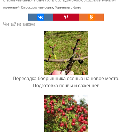
Стерильные цветки
,
Новые сорта
,
Сорта для сибири
,
Уход за метельчатой
гортензией
,
Высокорослые сорта
,
Гортензии с фото
Читайте также
Пересадка боярышника осенью на новое место.
Подготовка почвы и саженцев