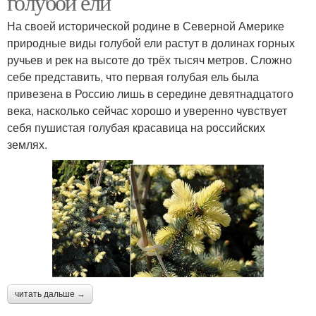
голубой ели
На своей исторической родине в Северной Америке
природные виды голубой ели растут в долинах горных
ручьев и рек на высоте до трёх тысяч метров. Сложно
Кустовые сорта
Зимостойкие сорта
себе представить, что первая голубая ель была
привезена в Россию лишь в середине девятнадцатого
века, насколько сейчас хорошо и уверенно чувствует
себя пушистая голубая красавица на российских
Сорта для сибири
Высокорослые сорта
землях.
Китайский сорт
Горизонтальный сорт
Декоративные сорта
читать дальше →