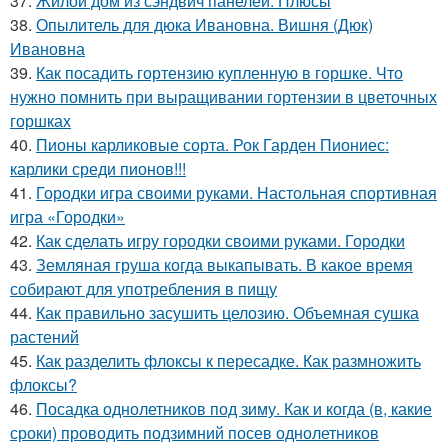
37.
Жилой дом из сэндвич панелей. Плюсы
38.
Опылитель для дюка Ивановна. Вишня (Дюк)
Ивановна
39.
Как посадить гортензию купленную в горшке. Что
нужно помнить при выращивании гортензии в цветочных
горшках
40.
Пионы карликовые сорта. Рок Гарден Пиониес:
карлики среди пионов!!!
41.
Городки игра своими руками. Настольная спортивная
игра «Городки»
42.
Как сделать игру городки своими руками. Городки
43.
Земляная груша когда выкапывать. В какое время
собирают для употребления в пищу
44.
Как правильно засушить целозию. Объемная сушка
растений
45.
Как разделить флоксы к пересадке. Как размножить
флоксы?
46.
Посадка однолетников под зиму. Как и когда (в, какие
сроки) проводить подзимний посев однолетников