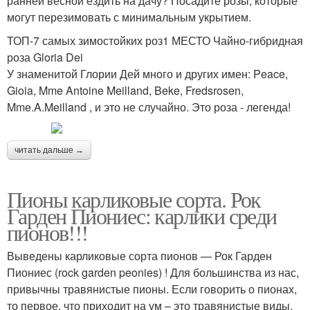
ранней весной ездить на дачу? Посадите розы, которые
могут перезимовать с минимальным укрытием.
ТОП-7 самых зимостойких роз1 МЕСТО Чайно-гибридная
роза Gloria Dei
У знаменитой Глории Дей много и других имен: Peace,
Gioia, Mme Antoine Meilland, Beke, Fredsrosen,
Mme.A.Meilland , и это не случайно. Это роза - легенда!
читать дальше →
Пионы карликовые сорта. Рок
Гарден Пиониес: карлики среди
пионов!!!
Выведены карликовые сорта пионов — Рок Гарден
Пиониес (rock garden peonies) ! Для большинства из нас,
привычны травянистые пионы. Если говорить о пионах,
то первое, что приходит на ум – это травянистые виды.