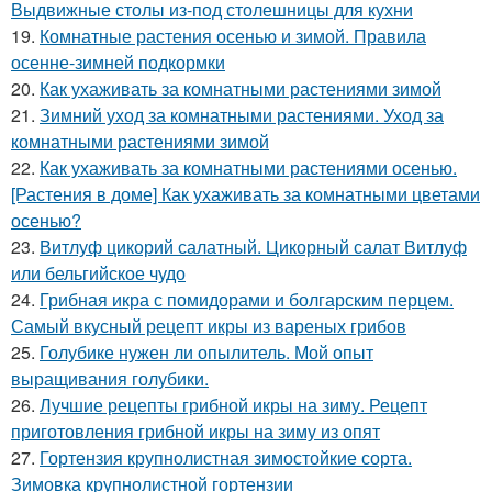
Выдвижные столы из-под столешницы для кухни
19.
Комнатные растения осенью и зимой. Правила
осенне-зимней подкормки
20.
Как ухаживать за комнатными растениями зимой
21.
Зимний уход за комнатными растениями. Уход за
комнатными растениями зимой
22.
Как ухаживать за комнатными растениями осенью.
[Растения в доме] Как ухаживать за комнатными цветами
осенью?
23.
Витлуф цикорий салатный. Цикорный салат Витлуф
или бельгийское чудо
24.
Грибная икра с помидорами и болгарским перцем.
Самый вкусный рецепт икры из вареных грибов
25.
Голубике нужен ли опылитель. Мой опыт
выращивания голубики.
26.
Лучшие рецепты грибной икры на зиму. Рецепт
приготовления грибной икры на зиму из опят
27.
Гортензия крупнолистная зимостойкие сорта.
Зимовка крупнолистной гортензии