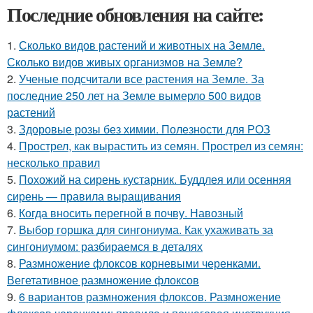
Последние обновления на сайте:
1.
Сколько видов растений и животных на Земле.
Сколько видов живых организмов на Земле?
2.
Ученые подсчитали все растения на Земле. За
последние 250 лет на Земле вымерло 500 видов
растений
3.
Здоровые розы без химии. Полезности для РОЗ
4.
Прострел, как вырастить из семян. Прострел из семян:
несколько правил
5.
Похожий на сирень кустарник. Буддлея или осенняя
сирень — правила выращивания
6.
Когда вносить перегной в почву. Навозный
7.
Выбор горшка для сингониума. Как ухаживать за
сингониумом: разбираемся в деталях
8.
Размножение флоксов корневыми черенками.
Вегетативное размножение флоксов
9.
6 вариантов размножения флоксов. Размножение