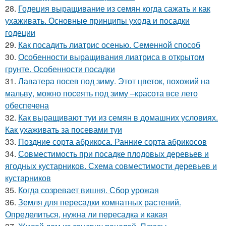
28.
Годеция выращивание из семян когда сажать и как
ухаживать. Основные принципы ухода и посадки
годеции
29.
Как посадить лиатрис осенью. Семенной способ
30.
Особенности выращивания лиатриса в открытом
грунте. Особенности посадки
31.
Лаватера посев под зиму. Этот цветок, похожий на
мальву, можно посеять под зиму –красота все лето
обеспечена
32.
Как выращивают туи из семян в домашних условиях.
Как ухаживать за посевами туи
33.
Поздние сорта абрикоса. Ранние сорта абрикосов
34.
Совместимость при посадке плодовых деревьев и
ягодных кустарников. Схема совместимости деревьев и
кустарников
35.
Когда созревает вишня. Сбор урожая
36.
Земля для пересадки комнатных растений.
Определиться, нужна ли пересадка и какая