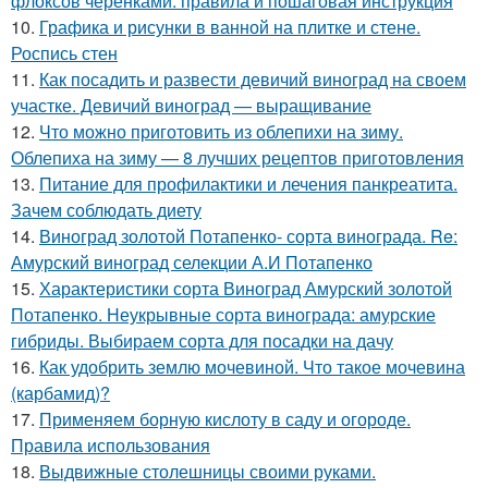
флоксов черенками: правила и пошаговая инструкция
10.
Графика и рисунки в ванной на плитке и стене.
Роспись стен
11.
Как посадить и развести девичий виноград на своем
участке. Девичий виноград — выращивание
12.
Что можно приготовить из облепихи на зиму.
Облепиха на зиму — 8 лучших рецептов приготовления
13.
Питание для профилактики и лечения панкреатита.
Зачем соблюдать диету
14.
Виноград золотой Потапенко- сорта винограда. Re:
Амурский виноград селекции А.И Потапенко
15.
Характеристики сорта Виноград Амурский золотой
Потапенко. Неукрывные сорта винограда: амурские
гибриды. Выбираем сорта для посадки на дачу
16.
Как удобрить землю мочевиной. Что такое мочевина
(карбамид)?
17.
Применяем борную кислоту в саду и огороде.
Правила использования
18.
Выдвижные столешницы своими руками.