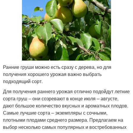
Самоплодные сорта
Низкорослые сливы
Урожайные сорта
Сливовые сорта
Ранние груши можно есть сразу с дерева, но для
получения хорошего урожая важно выбрать
подходящий сорт.
Сорта для
Сорта для подмосковья
приготовления
Для получения раннего урожая отлично подойдут летние
сорта груш – они созревают в конце июля – августе,
дают большое количество вкусных и ароматных плодов.
Самые лучшие сорта – экземпляры с сочными,
Декоративные сорта
плотными плодами среднего размера. Предлагаем на
выбор несколько самых популярных и востребованных