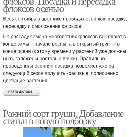
флоксов. Посадка и пересадка
флоксов осенью
Весь сентябрь в цветнике проводят осеннюю посадку,
пересадку и омоложение флоксов.
Низкорослые ели
Крупный сорт
На рассаду семена многолетних флоксов высевают в
конце зимы – начале весны, а в открытый грунт – в
конце осени (к этому времени у растений уже должны
Сорта для данного
быть заложены ростовые почки). Правильно
Зимостойкие сорта
региона
проведенная осенняя посадка позволяет уже на
следующий сезон получить красивые, полноценно
цветущие растения.
читать дальше →
Новые сорта
Низкорослые яблони
Ранний сорт груши. Добавление
статьи в новую подборку
Зимние сорта
Летние сорта