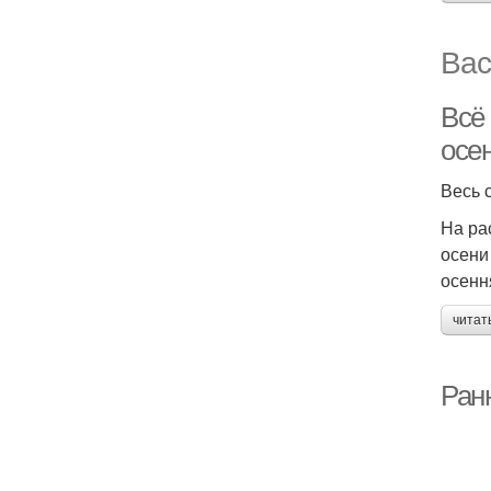
Вас
Всё
осе
Весь 
На ра
осени
осенн
читат
Ран