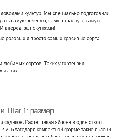
адоводами культур. Мы специально подготовили
ыбрать самую зеленую, самую красную, самую
И вперед, за покупками!
е розовые и просто самые красивые сорта
и любимых сортов. Таких у гортензии
 из них.
. Шаг 1: размер
 садиков. Растет такая яблоня в один ствол,
5-2 м. Благодаря компактной форме такие яблони
у, живую изгородь из яблонь (высаживать можно