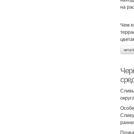
на ра
Чем е
терра
цвета
читат
Чер
сре
Сливы
округ
Особе
Сливу
ранни
Почва