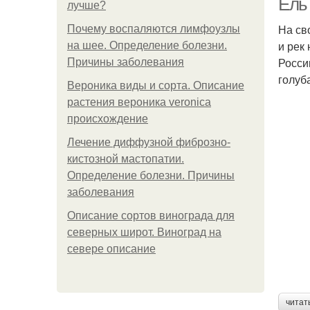
Ель
лучше?
На св
Почему воспаляются лимфоузлы
и рек
на шее. Определение болезни.
Росси
Причины заболевания
голуб
Вероника виды и сорта. Описание
растения вероника veronica
происхождение
Лечение диффузной фиброзно-
кистозной мастопатии.
Определение болезни. Причины
заболевания
Описание сортов винограда для
северных широт. Виноград на
севере описание
читат