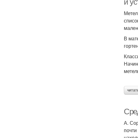
и у
Метел
списо
мален
В мат
горте
Класс
Начин
метел
читат
Сре
А. Со
почти
наход