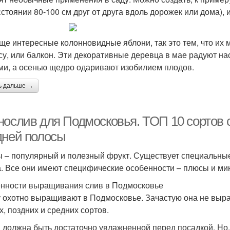
сстоянии 80-100 см друг от друга вдоль дорожек или дома), 
ще интересные колонновидные яблони, так это тем, что их 
су, или балкон. Эти декоративные деревца в мае радуют 
ми, а осенью щедро одаривают изобилием плодов.
ь дальше →
нослив для Подмосковья. ТОП 10 сортов 
дней полосы
 – популярный и полезный фрукт. Существует специальные
а. Все они имеют специфические особенности – плюсы и мин
нности выращивания слив в Подмосковье
 охотно выращивают в Подмосковье. Зачастую она не вырас
х, поздних и средних сортов.
 должна быть достаточно увлажненной перед посадкой. Но,