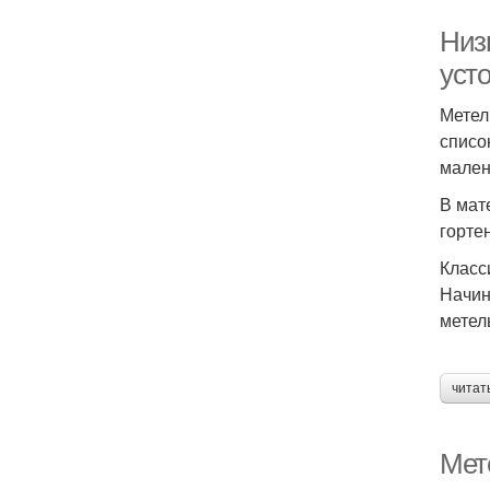
Низ
уст
Метел
списо
мален
В мат
горте
Класс
Начин
метел
читат
Мет