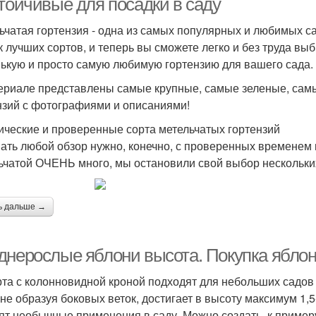
стойчивые для посадки в саду
ьчатая гортензия - одна из самых популярных и любимых с
к лучших сортов, и теперь вы сможете легко и без труда в
ькую и просто самую любимую гортензию для вашего сада. 
ериале представлены самые крупные, самые зеленые, самы
нзий с фотографиями и описаниями!
ические и проверенные сорта метельчатых гортензий
ать любой обзор нужно, конечно, с проверенных временем 
ьчатой ОЧЕНЬ много, мы остановили свой выбор нескольких
ь дальше →
днерослые яблони высота. Покупка яблони
рта с колонновидной кроной подходят для небольших садов и
 не образуя боковых веток, достигает в высоту максимум 1,
ят необычные применения в саду. Можно создать, к пример