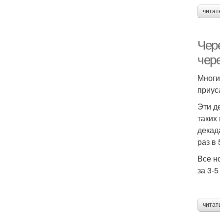
читат
Чер
чер
Многи
приус
Эти д
таких
декад
раз в
Все н
за 3-5
читат