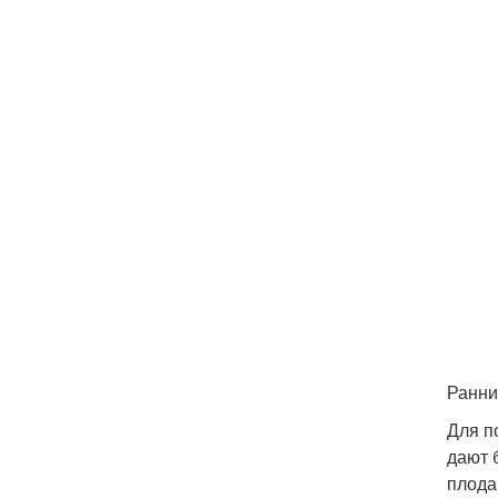
Ранни
Для п
дают 
плода