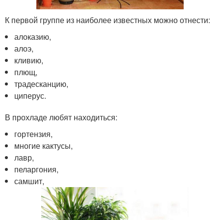
К первой группе из наиболее известных можно отнести:
алоказию,
алоэ,
кливию,
плющ,
традесканцию,
циперус.
В прохладе любят находиться:
гортензия,
многие кактусы,
лавр,
пеларгония,
самшит,