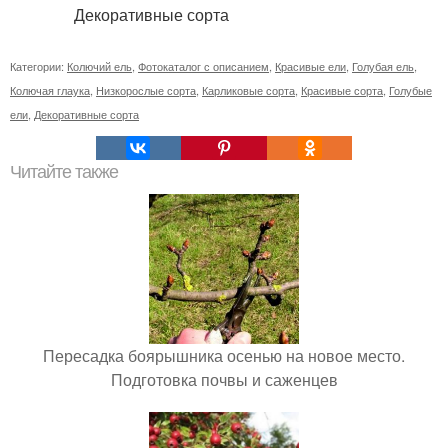
Категории:
Колючий ель
,
Фотокаталог с описанием
,
Красивые ели
,
Голубая ель
,
Колючая глаука
,
Низкорослые сорта
,
Карликовые сорта
,
Красивые сорта
,
Голубые
ели
,
Декоративные сорта
Читайте также
Пересадка боярышника осенью на новое место.
Подготовка почвы и саженцев