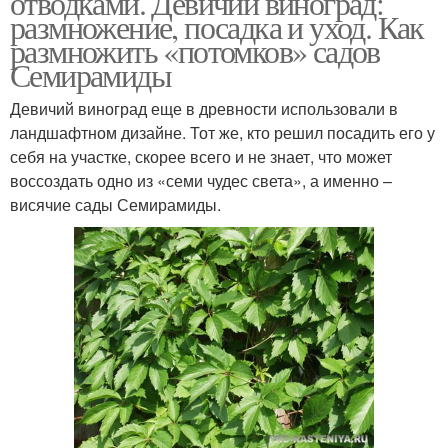
отводками. Девичий виноград:
размножение, посадка и уход. Как
размножить «потомков» садов
Семирамиды
Сладкоплодные сорта
Самоплодные сорта
Девичий виноград еще в древности использовали в
ландшафтном дизайне. Тот же, кто решил посадить его у
себя на участке, скорее всего и не знает, что может
воссоздать одно из «семи чудес света», а именно –
Лавролистный сорт
висячие сады Семирамиды.