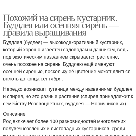
Похожий на сирень кустарник.
Буддлея или осенняя сирень —
правила выращивания
Буддлея (будлея) — высокодекоративный кустарник,
который хорошо известен садоводам и дачникам, ведь
под экзотическим названием скрывается растение,
очень похожее на сирень. Буддлею ещё именуют
осенней сиренью, поскольку её цветение может длиться
вплоть до конца сентября.
Нередко возникает путаница между названиями буддлея
и спирея, но это разные растения (спирея принадлежит к
семейству Розовоцветных, буддлея — Норичниковых).
Описание
Род включает более 100 разновидностей многолетних
полувечнозелёных и листопадных кустарников, среди
которых встречается несколько высокорослых деревьев.