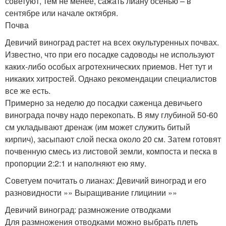
советуют, тем не менее, сажать лиану осенью – в
сентябре или начале октября.
Почва
Девичий виноград растет на всех окультуренных почвах.
Известно, что при его посадке садоводы не используют
каких-либо особых агротехнических приемов. Нет тут и
никаких хитростей. Однако рекомендации специалистов
все же есть.
Примерно за неделю до посадки саженца девичьего
винограда почву надо перекопать. В яму глубиной 50-60
см укладывают дренаж (им может служить битый
кирпич), засыпают слой песка около 20 см. Затем готовят
почвенную смесь из листовой земли, компоста и песка в
пропорции 2:2:1 и наполняют ею яму.
Советуем почитать о лианах: Девичий виноград и его
разновидности »» Выращивание глицинии »»
Девичий виноград: размножение отводками
Для размножения отводками можно выбрать плеть