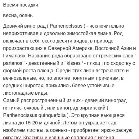
Время посадки
весна, осень
Девичий виноград ( Parhenocissus ) - исключительно
неприхотливая и довольно зимостойкая лиана. Род
включает в себя около десяти видов, в природе
произрастающих в Северной Америке, Восточной Азии и
Гималаях. Название рода образовано от греческих слов '
partenos ' - девственный и ' kisses ' - плющ : по сходству с
формой роста плюща. Среди этих лиан встречаются и
вечнозеленые, но, по вполне понятным причинам, в
средних широтах, прижились более устойчивые
листопадные виды.
Самый распространенный из них - девичий виноград
пятилисточковый , или виноград виргинский (
Parthenocissus quinquefolia ). Это крупная вьющаяся
лиана до 15-20 м длиной. Летом он украшает сад
изобилем листвы, а осенью - приобретает ярко-красную
окраску. Красивы и изящные соплодия с иссиня-