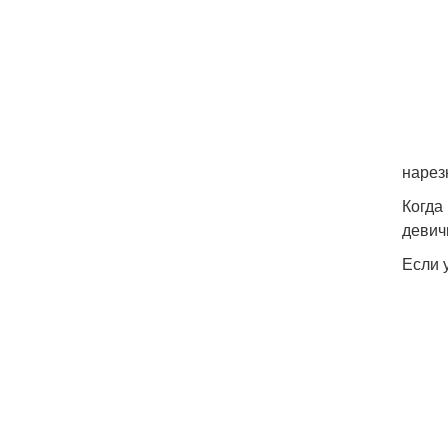
нарез
Когда
девич
Если 