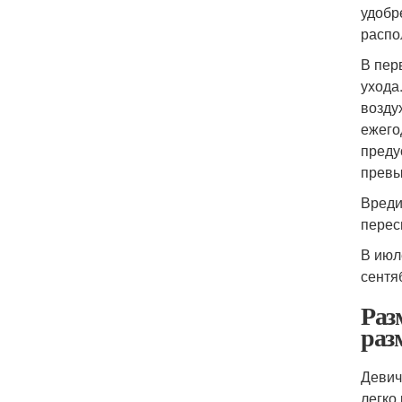
удобр
распо
В пер
ухода
возду
ежего
преду
превы
Вреди
перес
В июл
сентя
Раз
раз
Девич
легко