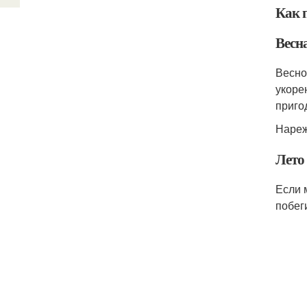
Как 
Весн
Весно
укоре
приго
Нареж
Лето
Если 
побег