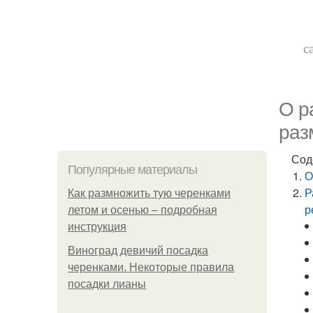
с
О р
раз
Сод
Популярные материалы
О
Р
Как размножить тую черенками
р
летом и осенью – подробная
инструкция
Виноград девичий посадка
черенками. Некоторые правила
посадки лианы