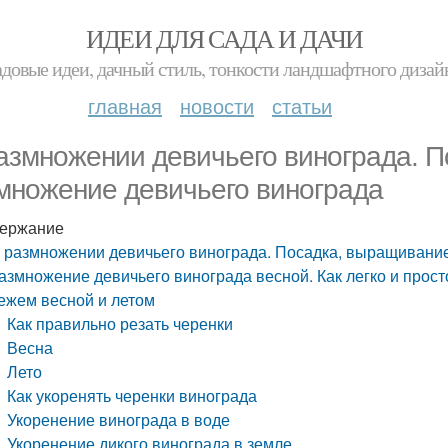
ИДЕИ ДЛЯ САДА И ДАЧИ
адовые идеи, дачный стиль, тонкости ландшафтного дизай
главная
новости
статьи
азмножении девичьего винограда. 
множение девичьего винограда
ержание
 размножении девичьего винограда. Посадка, выращивание
азмножение девичьего винограда весной. Как легко и прос
ежем весной и летом
Как правильно резать черенки
Весна
Лето
Как укоренять черенки винограда
Укоренение винограда в воде
Укоренение дикого винограда в земле