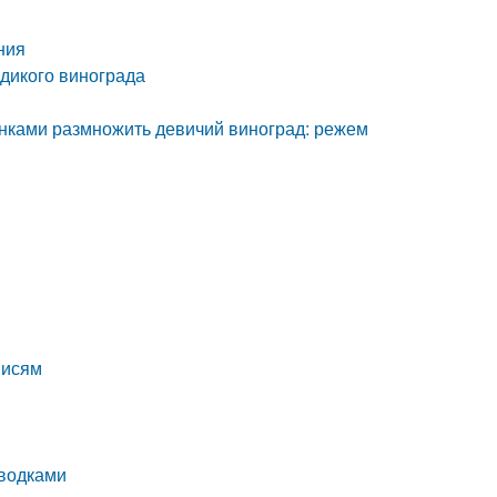
ния
дикого винограда
ренками размножить девичий виноград: режем
писям
тводками