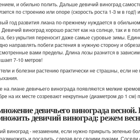
ением, и обильно полить. Дальше девичий виноград самос
лзется по строению или опоре (скорость роста 1-3 м в год!)
вый год развития лиана по-прежнему нуждается в обильном
. Девичий виноград хорошо растет как на солнце, так и в по
ха, без укрытия переносит даже самые суровые зимы. Единст
дно направлять побеги растения в нужную сторону и обрез
смотренные вами пределы. Длина лозы разнится в зависимо
шает 7-10 метров!
тели и болезни растению практически не страшны, если не 
ыхания.
е на лиане девичьего винограда появляются мелкие кремо
бре на их месте созревают некрупные (диаметром до 1 см) 
множение девичьего винограда весной. 
множить девичий виноград: режем весн
ий виноград - незаменим, если нужно прикрыть зеленью бо
 размножить и посадить, сделав все своими руками. Соседи