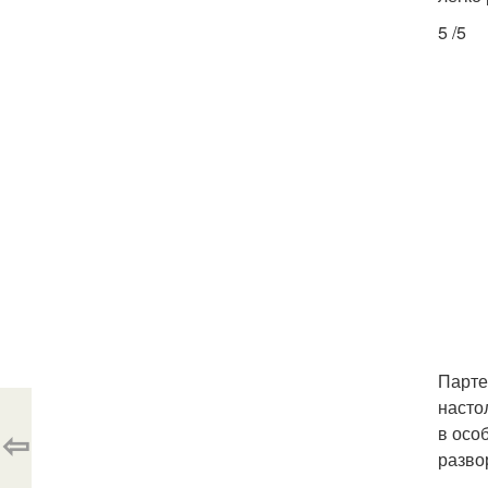
5 /5
Парте
насто
⇦
в осо
разво