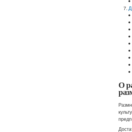
Д
О р
раз
Размн
культ
предп
Доста