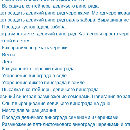
Высадка в контейнеры девичьего винограда
ак посадить девичий виноград черенками. Метод черенкова
ак посадить девичий виноград вдоль забора. Выращивание 
Посадка кустов вдоль забора
ак размножается девичий виноград. Как легко и просто че
есной и летом
Как правильно резать черенки
Весна
Лето
Как укоренять черенки винограда
Укоренение винограда в воде
Укоренение дикого винограда в земле
Высадка в контейнеры девичьего винограда
евичий виноград размножение семенами. Навигация по за
Опыт выращивания девичьего винограда на даче
Место для выращивания
Посадка девичьего винограда семенами и черенками
Размножение пятилисточкового винограда черенками и о