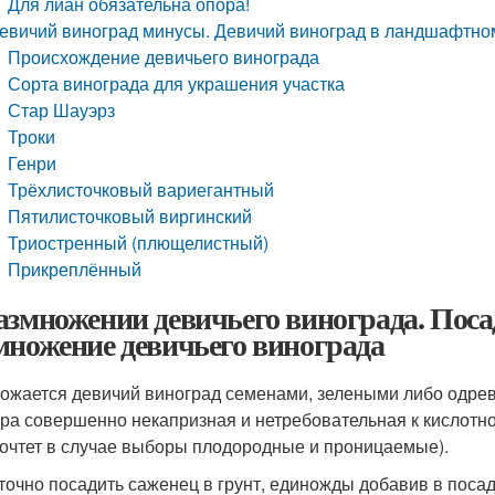
Для лиан обязательна опора!
евичий виноград минусы. Девичий виноград в ландшафтном
Происхождение девичьего винограда
Сорта винограда для украшения участка
Стар Шауэрз
Троки
Генри
Трёхлисточковый вариегантный
Пятилисточковый виргинский
Триостренный (плющелистный)
Прикреплённый
азмножении девичьего винограда. Пос
множение девичьего винограда
ожается девичий виноград семенами, зелеными либо одре
ура совершенно некапризная и нетребовательная к кислотно
очтет в случае выборы плодородные и проницаемые).
точно посадить саженец в грунт, единожды добавив в пос