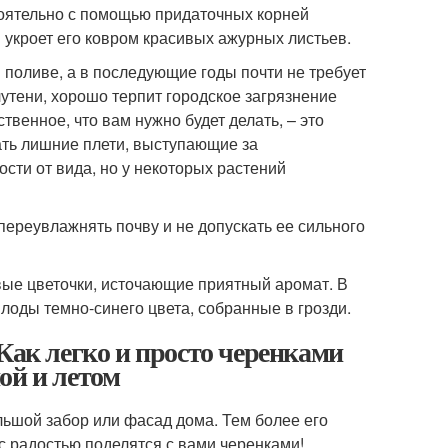
тоятельно с помощью придаточных корней
 и укроет его ковром красивых ажурных листьев.
 поливе, а в последующие годы почти не требует
лутени, хорошо терпит городское загрязнение
венное, что вам нужно будет делать, – это
ать лишние плети, выступающие за
сти от вида, но у некоторых растений
переувлажнять почву и не допускать ее сильного
вые цветочки, источающие приятный аромат. В
плоды темно-синего цвета, собранные в грозди.
Как легко и просто черенками
ой и летом
льшой забор или фасад дома. Тем более его
 с радостью поделятся с вами черенками!