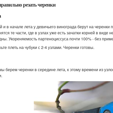
правильно резать черенки
а
й и в начале лета у девичьего винограда берут на черенк
нятся те части, где в узлах уже есть зачатки корней в виде
дны. Укореняемость партеноциссуса почти 100% - без прим
ьте плеть на чубуки с 2-4 узлами. Черенки готовы.
мы берем черенки в середине лета, к этому времени из узл
и.