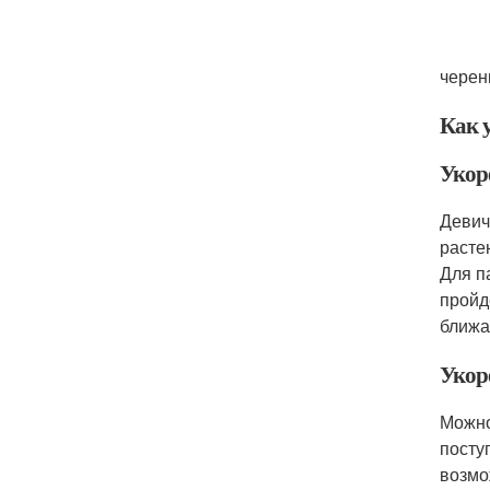
черен
Как 
Укор
Девич
расте
Для п
пройд
ближа
Укор
Можно
посту
возмо