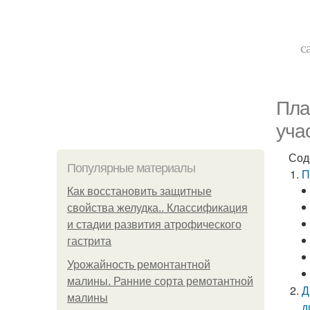
с
Пла
учас
Сод
Популярные материалы
П
Как восстановить защитные
свойства желудка.. Классификация
и стадии развития атрофического
гастрита
Урожайность ремонтантной
малины. Ранние сорта ремотантной
Д
малины
д