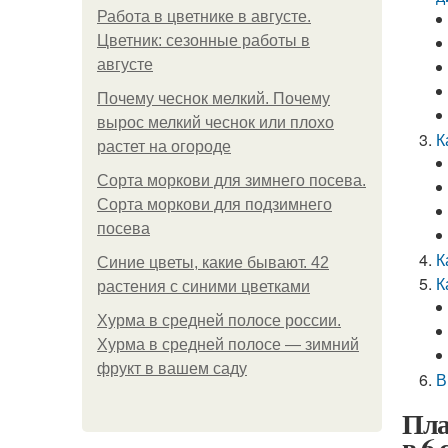
Работа в цветнике в августе.
Цветник: сезонные работы в
августе
Почему чеснок мелкий. Почему
вырос мелкий чеснок или плохо
К
растет на огороде
Сорта моркови для зимнего посева.
Сорта моркови для подзимнего
посева
К
Синие цветы, какие бывают. 42
К
растения с синими цветками
Хурма в средней полосе россии.
Хурма в средней полосе — зимний
фрукт в вашем саду
В
Пла
в 6 