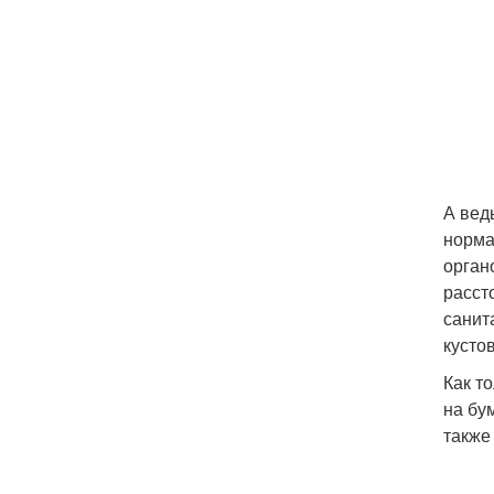
А вед
норма
орган
расст
санит
кусто
Как т
на бу
также