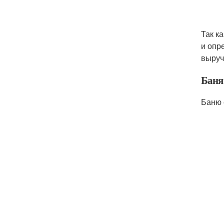
Так к
и опр
выруч
Баня
Баню 