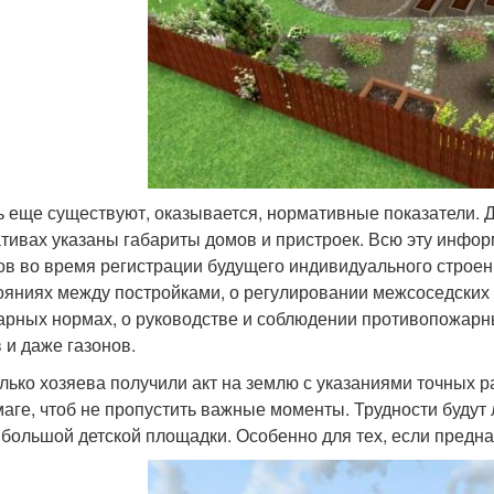
ь еще существуют, оказывается, нормативные показатели. 
тивах указаны габариты домов и пристроек. Всю эту инфор
ов во время регистрации будущего индивидуального строени
ояниях между постройками, о регулировании межсоседских 
арных нормах, о руководстве и соблюдении противопожарн
в и даже газонов.
олько хозяева получили акт на землю с указаниями точных р
маге, чтоб не пропустить важные моменты. Трудности будут л
 большой детской площадки. Особенно для тех, если предн