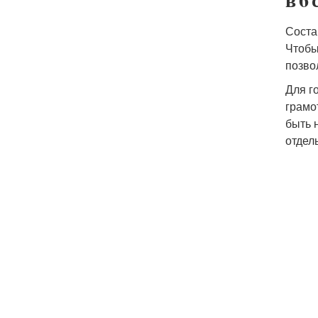
Соста
Чтобы
позво
Для г
грамо
быть 
отдель