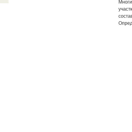
Многи
участ
соста
Опред