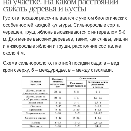
на участке. На каком расстоянии
сажать деревья и кусты
Густота посадок рассчитывается с учетом биологических
особенностей каждой культуры. Сильнорослые сорта
Почва на участке
Земельный участок
черешен, груш, яблонь высаживаются с интервалом 5-6
м. Для менее высоких деревьев, таких, как сливы, вишни
и низкорослые яблони и груши, расстояние составляет
около 4 м.
Дерева на личном
Дачный участок
участке
Схема сильнорослого, плотной посадки сада: а – вид
крон сверху, б – междурядье, в – между стволами.
Место для огорода
Огород на участка
Планировка на участке
Место под огород