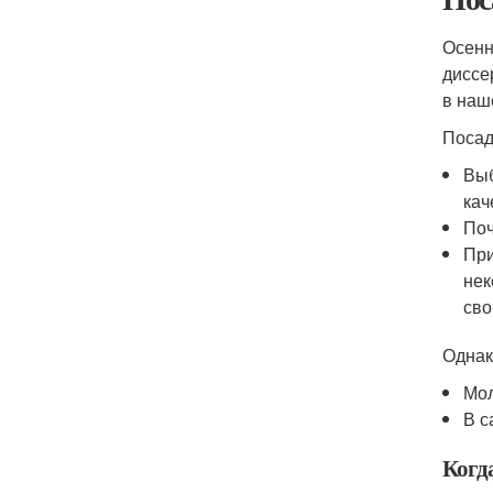
Осенн
диссе
в наш
Посад
Выб
кач
Поч
При
нек
сво
Однак
Мол
В с
Когд