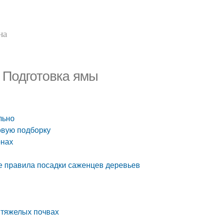
на
 Подготовка ямы
льно
овую подборку
онах
ые правила посадки саженцев деревьев
 тяжелых почвах