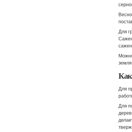
серно
Весно
поста
Для г
Сажен
сажен
Можно
земля
Как
Для п
работ
Для п
дерев
делае
тверж