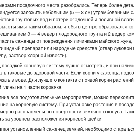
мерами посадочного места разобрались. Теперь более дета
ендуется заложить небольшим (5 — 8 см) утрамбованным сл
йствия грунтовых вод и потери осадочной и поливной влаги
 высоты ямы таким образом, чтобы в центре образовался ко
ешиванием 3 — 4 ведер плодородного грунта и 2 ведер ком
пасить саженцы от повреждения личинками майского жука, 
тицидный препарат или народные средства (отвар луковой
упу, раствор хлорной извести).
 посадкой корневую систему лучше осмотреть, и при налич
ать таковые до здоровой части. Если корни у саженца подсо
жать в воде. Для лучшего контакта с почвой корни растений
й глины на 1 части коровяка.
нив все подготовительные мероприятия, можно переходить 
ние на корневую систему. При установке растения в посад
мерно расправлены по поверхности земляного конуса. Такж
ть за уровнем расположения корневой шейки.
пая установленный саженец землей, необходимо стараться 