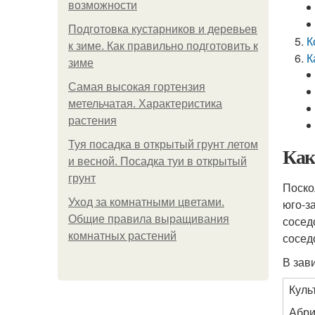
возможности
Подготовка кустарников и деревьев
К
к зиме. Как правильно подготовить к
К
зиме
Самая высокая гортензия
метельчатая. Характеристика
растения
Туя посадка в открытый грунт летом
Как
и весной. Посадка туи в открытый
грунт
Поско
Уход за комнатными цветами.
юго-з
Общие правила выращивания
сосед
комнатных растений
сосед
В зав
Куль
Абри