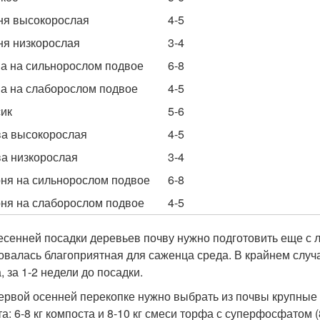
я высокорослая
4-5
я низкорослая
3-4
а на сильнорослом подвое
6-8
а на слаборослом подвое
4-5
ик
5-6
а высокорослая
4-5
а низкорослая
3-4
ня на сильнорослом подвое
6-8
ня на слаборослом подвое
4-5
есенней посадки деревьев почву нужно подготовить еще с л
овалась благоприятная для саженца среда. В крайнем случ
, за 1-2 недели до посадки.
ервой осенней перекопке нужно выбрать из почвы крупные с
а: 6-8 кг компоста и 8-10 кг смеси торфа с суперфосфатом (8