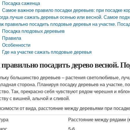
Посадка саженца
Самое важное правило посадки деревьев: при посадке ко
огда лучше сажать деревья осенью или весной. Самое под
ак правильно посадить плодовые деревья на участке. Поса
Посадка плодовых деревьев
Правила
Особенности
Где на участке сажать плодовые деревья
 правильно посадить дерево весной. П
льку большинство деревьев – растения светолюбивые, луч
ападная сторона. Планируя посадку деревьев на участке, п
ство. Так, прекрасно себя чувствуют рядом черешня и яблон
ству с вишней, алычой и сливой.
исимости от вида, расстояние между деревьями при посадке 
тура
Расстояние между рядами (
кос
5-6