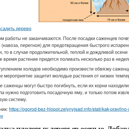
осадить дерево
ом работы не заканчиваются. После посадки саженцев поч
 (навоза, перегноя) для предотвращения быстрого испарен
и, то в случае продолжительной, теплой и дождливой осени 
е время растение придется поливать несколько раз в недел
туплением холодов необходимо произвести обвязку саженц
е мероприятие защитит молодые растения от низких темпер
е саженцы могут быстро погибнуть, если их корни находили
ла нужно подготовить посадочную яму, и только потом извл
вую систему.
ник:
https://ogorod-bez-hlopot.zelynyjsad.info/stati/kak-pravil
ev
адка плодовых деревьев осенью. Добав