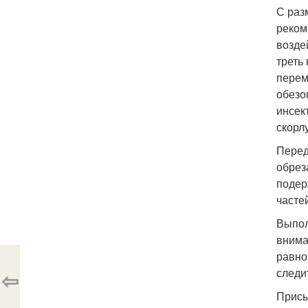
С раз
реком
возде
треть
перем
обезо
инсек
скорл
Перед
обрез
подер
часте
Выпол
внима
равно
следи
⇦
Присы