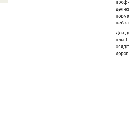
профи
делик
норма
небол
Для д
ним 1
осяде
дерев