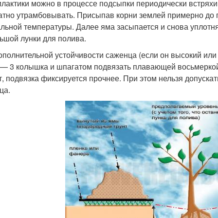
лактики можно в процессе подсыпки периодически встряхив
атно утрамбовывать. Присыпав корни землей примерно до
льной температуры. Далее яма засыпается и снова уплотня
ьшой лунки для полива.
ополнительной устойчивости саженца (если он высокий или
 — 3 колышка и шпагатом подвязать плавающей восьмеркой
т, подвязка фиксируется прочнее. При этом нельзя допуска
ца.