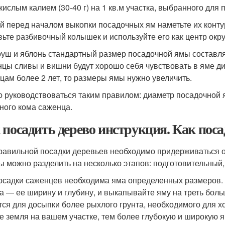
кислым калием (30-40 г) на 1 кв.м участка, выбранного для 
й перед началом выкопки посадочных ям наметьте их конту
вьте разбивочный колышек и используйте его как центр окру
руш и яблонь стандартный размер посадочной ямы составляе
цы сливы и вишни будут хорошо себя чувствовать в яме диа
цам более 2 лет, то размеры ямы нужно увеличить.
 руководствоваться таким правилом: диаметр посадочной 
ного кома саженца.
 посадить дерево инструкция. Как пос
равильной посадки деревьев необходимо придерживаться о
ы можно разделить на несколько этапов: подготовительный
осадки саженцев необходима яма определенных размеров.
а — ее ширину и глубину, и выкапывайте яму на треть бол
тся для досыпки более рыхлого грунта, необходимого для 
е земля на вашем участке, тем более глубокую и широкую я