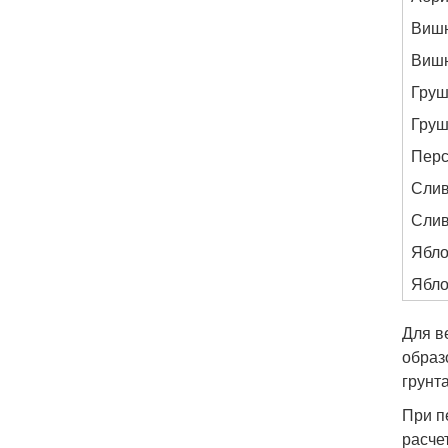
Вишн
Вишн
Груш
Груш
Перс
Слив
Слив
Ябло
Ябло
Для в
образ
грунта
При п
расчет