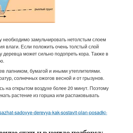
ву необходимо замульчировать нетолстым слоем
ия влаги. Если положить очень толстый слой
у деревца может сильно подопреть кора. Также в
ю.
ев лапником, бумагой и иными утеплителями.
атур, солнечных ожогов весной и от грызунов.
сь на открытом воздухе более 20 минут. Поэтому
екать растение из горшка или распаковывать
no-sazhat-sadovye-derevya-kak-sostavit-plan-posadki-
ление статьи в новую подборку