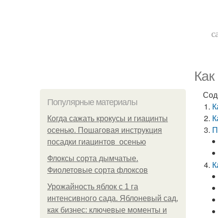
с
Как
Сод
Популярные материалы
К
К
Когда сажать крокусы и гиацинты
П
осенью. Пошаговая инструкция
посадки гиацинтов осенью
Флоксы сорта дымчатые.
К
Фиолетовые сорта флоксов
Урожайность яблок с 1 га
интенсивного сада. Яблоневый сад,
как бизнес: ключевые моменты и