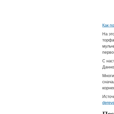
Как п
На эт
торфа
мульч
перво
С нас
Данно
Многи
снача
корне
Источ
derev
Пос