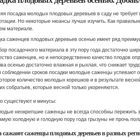
яя посадка молодых плодовых деревьев в саду не требует
ртации. Но некоторые нюансы лучше изучить. Как правильно
ем материале.
ка саженцев плодовых деревьев осенью имеет ряд преимущ
ор посадочного материала в эту пору года достаточно широ
ество саженцев, но и непосредственно качество плодов оп
ва осенью достаточно влажная и рыхлая, что снижает труд
 соблюдении сроков посадки молодые саженцы успевают ок
оторое количество молодых корешков и в результате весной
их собратьев, которые весной только укореняются.
о существуют и минусы:
одые неокрепшие саженцы не всегда способны пережить зи
амую холодную и голодную пору года грызуны не прочь по
а сажают саженцы плодовых деревьев в разных рег