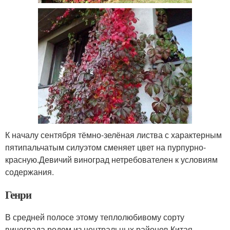
К началу сентября тёмно-зелёная листва с характерным
пятипальчатым силуэтом сменяет цвет на пурпурно-
красную.Девичий виноград нетребователен к условиям
содержания.
Генри
В средней полосе этому теплолюбивому сорту
винограда родом из центральных районов Китая