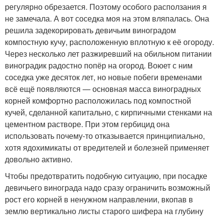
регулярно обрезается. Поэтому особого расползания я
не замечала. А вот соседка моя на этом вляпалась. Она
решила задекорировать девичьим виноградом
компостную кучу, расположенную вплотную к её огороду.
Через несколько лет разжиревший на обильном питании
виноградик радостно попёр на огород. Воюет с ним
соседка уже десяток лет, но новые побеги временами
всё ещё появляются — основная масса виноградных
корней комфортно расположилась под компостной
кучей, сделанной капитально, с кирпичными стенками на
цементном растворе. При этом гербицид она
использовать почему-то отказывается принципиально,
хотя ядохимикаты от вредителей и болезней применяет
довольно активно.
Чтобы предотвратить подобную ситуацию, при посадке
девичьего винограда надо сразу ограничить возможный
рост его корней в ненужном направлении, вкопав в
землю вертикально листы старого шифера на глубину