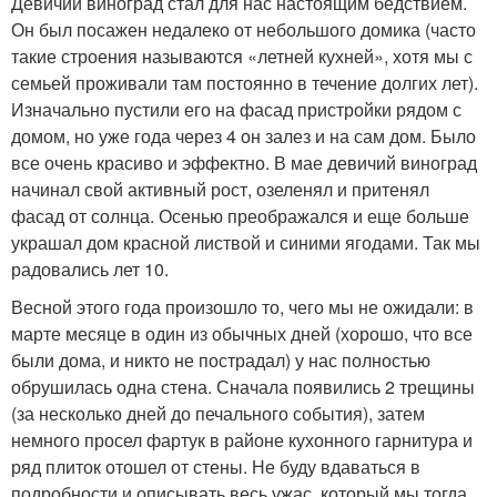
Девичий виноград стал для нас настоящим бедствием.
Он был посажен недалеко от небольшого домика (часто
такие строения называются «летней кухней», хотя мы с
семьей проживали там постоянно в течение долгих лет).
Изначально пустили его на фасад пристройки рядом с
домом, но уже года через 4 он залез и на сам дом. Было
все очень красиво и эффектно. В мае девичий виноград
начинал свой активный рост, озеленял и притенял
фасад от солнца. Осенью преображался и еще больше
украшал дом красной листвой и синими ягодами. Так мы
радовались лет 10.
Весной этого года произошло то, чего мы не ожидали: в
марте месяце в один из обычных дней (хорошо, что все
были дома, и никто не пострадал) у нас полностью
обрушилась одна стена. Сначала появились 2 трещины
(за несколько дней до печального события), затем
немного просел фартук в районе кухонного гарнитура и
ряд плиток отошел от стены. Не буду вдаваться в
подробности и описывать весь ужас, который мы тогда