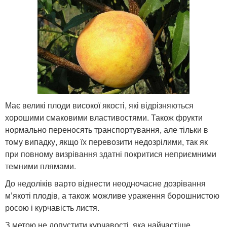
Має великі плоди високої якості, які відрізняються
хорошими смаковими властивостями. Також фрукти
нормально переносять транспортування, але тільки в
тому випадку, якщо їх перевозити недозрілими, так як
при повному визрівання здатні покритися неприємними
темними плямами.
До недоліків варто віднести неодночасне дозрівання
м’якоті плодів, а також можливе ураження борошнистою
росою і курчавість листя.
З метою не допустити курчавості, яка найчастіше