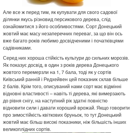
Але все ж перед тим, як купувати для свого садової
ділянки якусь різновид персикового дерева, слід
ознайомитися з його особливостями. Сорт Донецький
жовтий має масу незаперечних переваг, за що він ось
вже багато років любимо досвідченими і початківцями
садівниками.
Серед них хороша стійкість культури до сильних морозів.
Як показує досвід, в один з років дерева Донецького
жовтого перемерзли на 1, 7 бала, тоді як у сортів
Київський ранній і Редхейвен цей показник склав більше
2 балів. Крім того, описуваний нами сорт має відмінні
відновні властивості – навіть ті дерева, які вимерзають
до рівня снігу, на наступний рік здатні повністю
відновити сили і давати хороший врожай. Якщо говорити
про зимостійкість квіткових бруньок, то тут Донецький
жовтий має більш високі показники, ніж більшість інших
великоплідних сортів.