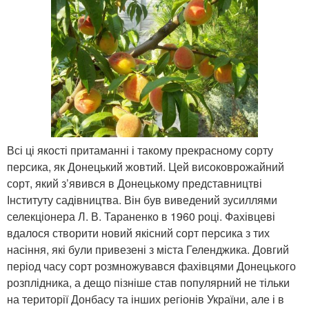
Всі ці якості притаманні і такому прекрасному сорту
персика, як Донецький жовтий. Цей високоврожайний
сорт, який з’явився в Донецькому представництві
Інституту садівництва. Він був виведений зусиллями
селекціонера Л. В. Тараненко в 1960 році. Фахівцеві
вдалося створити новий якісний сорт персика з тих
насіння, які були привезені з міста Геленджика. Довгий
період часу сорт розмножувався фахівцями Донецького
розплідника, а дещо пізніше став популярний не тільки
на території Донбасу та інших регіонів України, але і в