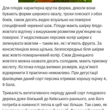
Для плодів характерна кругла форма, деколи вони
бувають форми широкого овалу, трохи плескаті з обох
боків, також досить видно візуально на поверхні
специфічний черевної шов. Плоди мають шкірку блідо-
жовтого відтінку з вишуканим розмитим рум’янцем на
поверхні. У недоспевших персиків колір шкірки є
зеленувато-жовтим – таким же, як і м’якоть фрукта. За
консистенцією вона щільна, безпосередньо біля шкірки
має жовто-помаранчевий колір. Смак Донецького
жовтого можна назвати досить солодким, мають приємну
кислоту. Кісточка плода великих розмірів, від м’якоті
відокремити її практично неможливо. При дегустації
фахівцями даний сорт персика отримав хорошу оцінку 4,
9 бала.
Тривалість вегетативного періоду даний сорт плодового
дерева дуже близький до Київського раннього, але його
потреба в наявності тепла в цей час більше. Так само, як