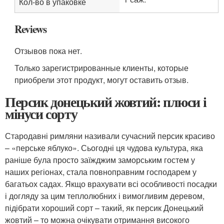
Кол-во в упаковке
Reviews
Отзывов пока нет.
Только зарегистрированные клиенты, которые
приобрели этот продукт, могут оставить отзыв.
Персик донецький жовтий: плюси і
мінуси сорту
Стародавні римляни називали сучасний персик красиво
– «перське яблуко». Сьогодні ця чудова культура, яка
раніше була просто заїжджим заморським гостем у
наших регіонах, стала повноправним господарем у
багатьох садах. Якщо врахувати всі особливості посадки
і догляду за цим теплолюбних і вимогливим деревом,
підібрати хороший сорт – такий, як персик Донецький
жовтий – то можна очікувати отримання високого