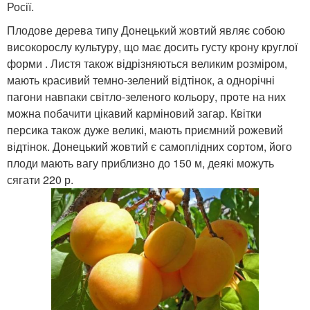
Росії.
Плодове дерева типу Донецький жовтий являє собою
високорослу культуру, що має досить густу крону круглої
форми . Листя також відрізняються великим розміром,
мають красивий темно-зелений відтінок, а однорічні
пагони навпаки світло-зеленого кольору, проте на них
можна побачити цікавий карміновий загар. Квітки
персика також дуже великі, мають приємний рожевий
відтінок. Донецький жовтий є самоплідних сортом, його
плоди мають вагу приблизно до 150 м, деякі можуть
сягати 220 р.