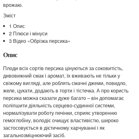
врожаю.
Зміст
1 Опис
2 Плюси і мінуси
3 Відео «Обрізка персика»
Опис
Плоди всіх сортів персика цінуються за соковитість,
дивовижний смак і аромат, їх вживають не тільки у
свіжому вигляді, але роблять смачні джеми, повидло,
желе, цукати, додають в торти і тістечка. А про користь
персика можна сказати дуже багато – він допомагає
поліпшити діяльність серцево-судинної системи,
нормалізувати роботу печінки, сприяє утворенню
гемоглобіну, володіє очищує властивістю, широко
застосовується в дієтичному харчуванні і як
загальнозміцнюючий засіб.