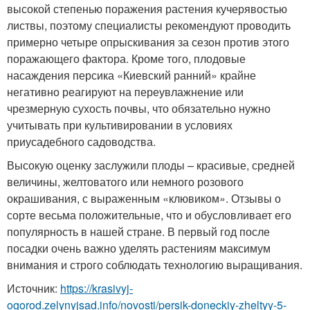
высокой степенью поражения растения кучерявостью
листвы, поэтому специалисты рекомендуют проводить
примерно четыре опрыскивания за сезон против этого
поражающего фактора. Кроме того, плодовые
насаждения персика «Киевский ранний» крайне
негативно реагируют на переувлажнение или
чрезмерную сухость почвы, что обязательно нужно
учитывать при культивировании в условиях
приусадебного садоводства.
Высокую оценку заслужили плоды – красивые, средней
величины, желтоватого или немного розового
окрашивания, с выраженным «клювиком». Отзывы о
сорте весьма положительные, что и обусловливает его
популярность в нашей стране. В первый год после
посадки очень важно уделять растениям максимум
внимания и строго соблюдать технологию выращивания.
Источник:
https://krasivyj-
ogorod.zelynyjsad.info/novosti/persik-doneckiy-zheltyy-5-