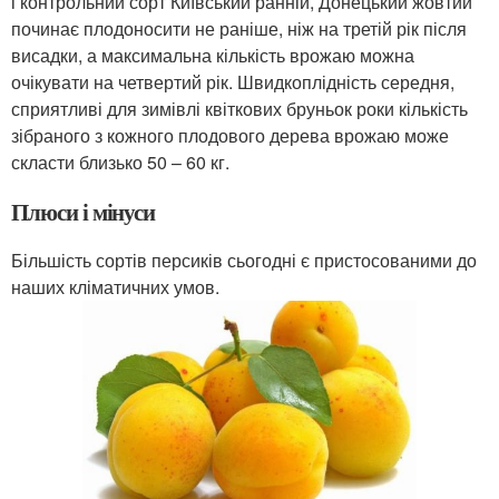
і контрольний сорт Київський ранній, Донецький жовтий
починає плодоносити не раніше, ніж на третій рік після
висадки, а максимальна кількість врожаю можна
очікувати на четвертий рік. Швидкоплідність середня,
сприятливі для зимівлі квіткових бруньок роки кількість
зібраного з кожного плодового дерева врожаю може
скласти близько 50 – 60 кг.
Плюси і мінуси
Більшість сортів персиків сьогодні є пристосованими до
наших кліматичних умов.