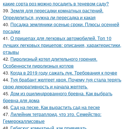
какие сорта роз можно посадить в теневом саду?
39.
Земля для пересадки комнатных растений.
Определиться, нужна ли пересадка и какая
40.
Посадка земляники осенью сроки. Плюсы осенней
посадки
41.
О прицепах для легковых автомобилей. Топ 10
лучших легковых прицепов: описания, характеристики,
отзывы
42.
Пиролизный котел длительного горения.
Особенности пиролизных котлов
43.
Когда в 2019 году сажать лук. Требования к почве
44.
Туя брабант желтеет хвоя. Почему туя стала терять
свою декоративность и начала желтеть
45.
Дом из оцилиндрованного бревна. Как выбрать
бревна для дома
46.
Сад на песке. Как вырастить сад на песке
47.
Лилейник тетраплоид, что это. Семейство:
Гемерокаллисовые
48.
Гибискус комнатный, как прививать.