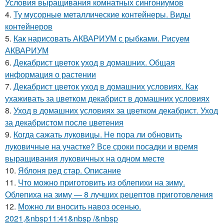
Условия выращивания комнатных сингониумов
4.
Ту мусорные металлические контейнеры. Виды
контейнеров
5.
Как нарисовать АКВАРИУМ с рыбками. Рисуем
АКВАРИУМ
6.
Декабрист цветок уход в домашних. Общая
информация о растении
7.
Декабрист цветок уход в домашних условиях. Как
ухаживать за цветком декабрист в домашних условиях
8.
Уход в домашних условиях за цветком декабрист. Уход
за декабристом после цветения
9.
Когда сажать луковицы. Не пора ли обновить
луковичные на участке? Все сроки посадки и время
выращивания луковичных на одном месте
10.
Яблоня ред стар. Описание
11.
Что можно приготовить из облепихи на зиму.
Облепиха на зиму — 8 лучших рецептов приготовления
12.
Можно ли вносить навоз осенью.
2021,&nbsp11:41&nbsp /&nbsp