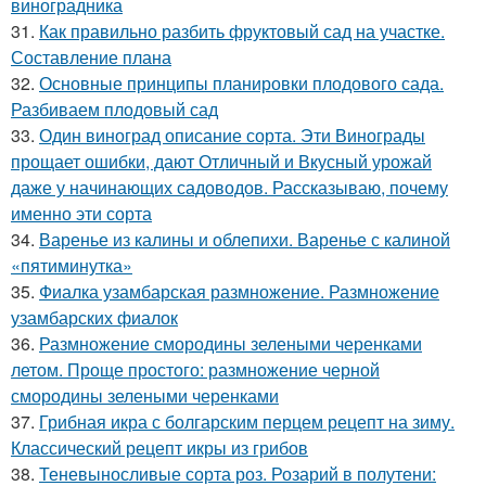
виноградника
31.
Как правильно разбить фруктовый сад на участке.
Составление плана
32.
Основные принципы планировки плодового сада.
Разбиваем плодовый сад
33.
Один виноград описание сорта. Эти Винограды
прощает ошибки, дают Отличный и Вкусный урожай
даже у начинающих садоводов. Рассказываю, почему
именно эти сорта
34.
Варенье из калины и облепихи. Варенье с калиной
«пятиминутка»
35.
Фиалка узамбарская размножение. Размножение
узамбарских фиалок
36.
Размножение смородины зелеными черенками
летом. Проще простого: размножение черной
смородины зелеными черенками
37.
Грибная икра с болгарским перцем рецепт на зиму.
Классический рецепт икры из грибов
38.
Теневыносливые сорта роз. Розарий в полутени: