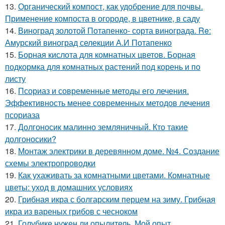
13.
Органический компост, как удобрение для почвы.
Применение компоста в огороде, в цветнике, в саду
14.
Виноград золотой Потапенко- сорта винограда. Re:
Амурский виноград селекции А.И Потапенко
15.
Борная кислота для комнатных цветов. Борная
подкормка для комнатных растений под корень и по
листу
16.
Псориаз и современные методы его лечения.
Эффективность менее современных методов лечения
псориаза
17.
Долгоносик малинно земляничный. Кто такие
долгоносики?
18.
Монтаж электрики в деревянном доме. №4. Создание
схемы электропроводки
19.
Как ухаживать за комнатными цветами. Комнатные
цветы: уход в домашних условиях
20.
Грибная икра с болгарским перцем на зиму. Грибная
икра из вареных грибов с чесноком
21.
Голубике нужен ли опылитель. Мой опыт