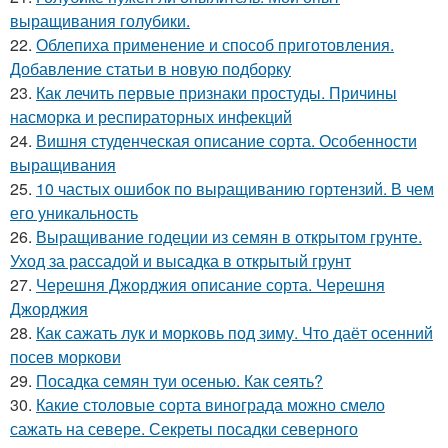
выращивания голубики.
22.
Облепиха применение и способ приготовления.
Добавление статьи в новую подборку
23.
Как лечить первые признаки простуды. Причины
насморка и респираторных инфекций
24.
Вишня студенческая описание сорта. Особенности
выращивания
25.
10 частых ошибок по выращиванию гортензий. В чем
его уникальность
26.
Выращивание годеции из семян в открытом грунте.
Уход за рассадой и высадка в открытый грунт
27.
Черешня Джорджия описание сорта. Черешня
Джорджия
28.
Как сажать лук и морковь под зиму. Что даёт осенний
посев моркови
29.
Посадка семян туи осенью. Как сеять?
30.
Какие столовые сорта винограда можно смело
сажать на севере. Секреты посадки северного