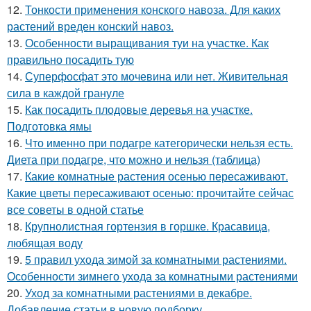
12.
Тонкости применения конского навоза. Для каких
растений вреден конский навоз.
13.
Особенности выращивания туи на участке. Как
правильно посадить тую
14.
Суперфосфат это мочевина или нет. Живительная
сила в каждой грануле
15.
Как посадить плодовые деревья на участке.
Подготовка ямы
16.
Что именно при подагре категорически нельзя есть.
Диета при подагре, что можно и нельзя (таблица)
17.
Какие комнатные растения осенью пересаживают.
Какие цветы пересаживают осенью: прочитайте сейчас
все советы в одной статье
18.
Крупнолистная гортензия в горшке. Красавица,
любящая воду
19.
5 правил ухода зимой за комнатными растениями.
Особенности зимнего ухода за комнатными растениями
20.
Уход за комнатными растениями в декабре.
Добавление статьи в новую подборку