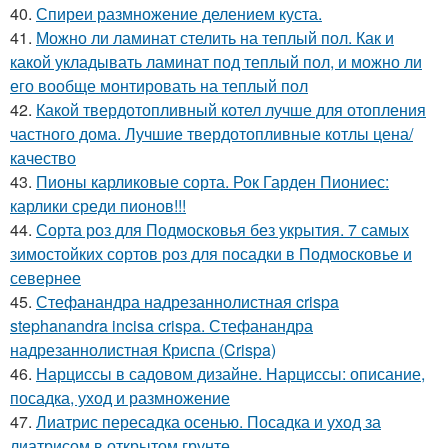
40.
Спиреи размножение делением куста.
41.
Можно ли ламинат стелить на теплый пол. Как и
какой укладывать ламинат под теплый пол, и можно ли
его вообще монтировать на теплый пол
42.
Какой твердотопливный котел лучше для отопления
частного дома. Лучшие твердотопливные котлы цена/
качество
43.
Пионы карликовые сорта. Рок Гарден Пиониес:
карлики среди пионов!!!
44.
Сорта роз для Подмосковья без укрытия. 7 самых
зимостойких сортов роз для посадки в Подмосковье и
севернее
45.
Стефанандра надрезаннолистная crispa
stephanandra incisa crispa. Стефанандра
надрезаннолистная Криспа (Crispa)
46.
Нарциссы в садовом дизайне. Нарциссы: описание,
посадка, уход и размножение
47.
Лиатрис пересадка осенью. Посадка и уход за
лиатрисом в открытом грунте