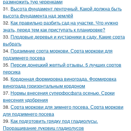
размножить тую черенками
31.
Высота фундамент ленточный. Какой должна быть
высота фундамента над землёй
32.
Как правильно разбить сад на участке. Что нужно
знать, перед тем как приступать к планировке?
33.
Плодовые деревья и кустарники в саду. Какие сорта
выбрать
34.
Подзимние сорта моркови. Сорта моркови для
подзимнего посева
35.
Персик донецкий желтый отзывы. 5 лучших сортов
персика
36.
Кордонная формировка винограда. Формировка
винограда горизонтальным кордоном
37.
Нормы внесения суперфосфата осенью. Сроки
внесения удобрения
38.
Сорта моркови для зимнего посева. Сорта моркови
для подзимнего посева
39.
Как подготовить грядку под гладиолусы.
Проращивание луковиц гладиолусов