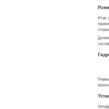
Разм
Итак,
прави
сторо
Далее
соста
Гидр
Первы
капил
Уста
Уклад