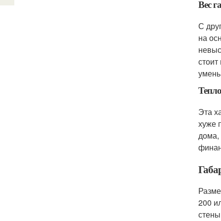
Вес г
С дру
на ос
невыс
стоит
умень
Тепло
Эта х
хуже 
дома,
финан
Габа
Разме
200 и
стены