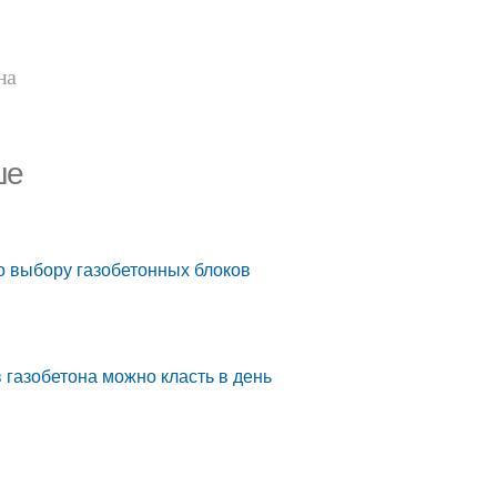
на
ше
о выбору газобетонных блоков
 газобетона можно класть в день