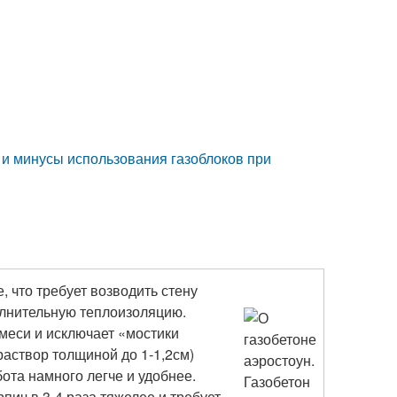
 и минусы использования газоблоков при
, что требует возводить стену
олнительную теплоизоляцию.
меси и исключает «мостики
раствор толщиной до 1-1,2см)
ота намного легче и удобнее.
пич в 3-4 раза тяжелее и требует