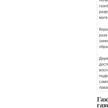
газо
разр
мате
Кера
раза
(нев
обра
Дере
дост
восп
подв
само
лака
Газ
газ