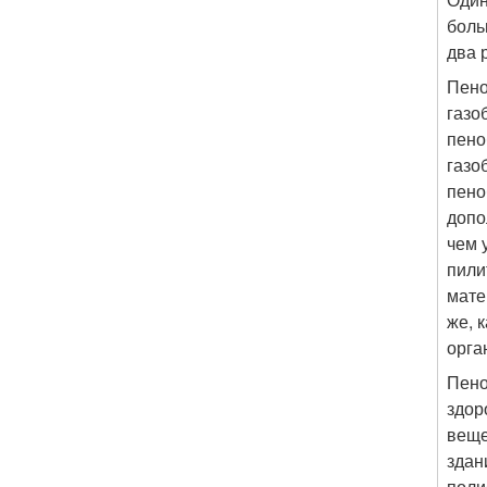
боль
два 
Пено
газо
пено
газо
пено
допо
чем 
пили
мате
же, 
орга
Пено
здор
веще
здан
поли