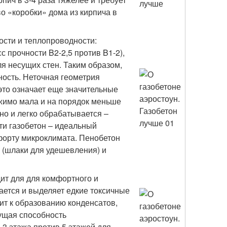
о «коробки» дома из кирпича в
ости и теплопроводности:
с прочности B2-2,5 против B1-2),
я несущих стен. Таким образом,
ность. Неточная геометрия
это означает еще значительные
жимо мала и на порядок меньше
чно и легко обрабатывается –
сти газобетон – идеальный
мфорту микроклимата. Пенобетон
– (шлаки для удешевления) и
ит для для комфортного и
ается и выделяет едкие токсичные
ит к образованию конденсатов,
ущая способность
-3 этажа против 5 этажей для