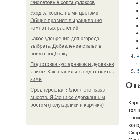
Фиолетовые сорта флоксов
Уход за комнатными цветами.
Общие правила выращивания
комнатных растений
Какое удобрение для огорода
выбрать. Добавление статьи в
новую подборку
Ч
с
Подготовка кустарников и деревьев
В
к зиме. Как правильно подготовить к
зиме
О г
Среднерослая яблоня это, какая
высота. Яблони со сдержанным
Кирп
ростом (полукарлики и карлики)
толщ
Тонк
холо
Скор
Один