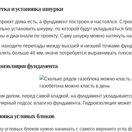
етка и установка шнурки
 проект дома есть, а фундамент построен и настоялся. Стро
льно установить шнурку, по которой будут укладываться бл
ны и диагонали по проекту. Саму шнурку можно натянуть на
 находите перепады между высшей и низшей точками фунда
влять больше 40 мм, иначе потребуется выравнивать плоск
оизоляция фундамента
м делом, перед самой кладкой, на фундамент укладываетс
лярный подсос влаги из фундамента. Гидроизоляция может б
новка угловых блоков
ку угловых блоков нужно начинать с самого верхнего угла ф