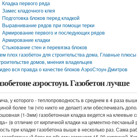
Кладка первого ряда
Замес кладочного клея
Подготовка блоков перед кладкой
Выравнивание рядов при помощи терки
Армирование первого и последующих рядов
Армирование кладки
Стыкование стен и перевязка блоков
ем плох газобетон для строительства дома. Главные плюсы
троительстве домов, мнения владельцев
идео вся правда о качестве блоков АэроСтоун-Дмитров
азобетоне аэростоун. Газобетон лучше
ича, у которого - теплопроводность в среднем в 4 раза выше
иной более 1м (что никто не делает) или обеспечивать доп
ошовная (1-3мм) газобетонная кладка ведется на клеевые с
да» (в отличие от кирпичной кладки на цементно-песчаный 
ость при кладке газобетона выше в несколько раз. Сама раб
 газобетонный блок по объему заменяет 15-20 кирпичей. Кир