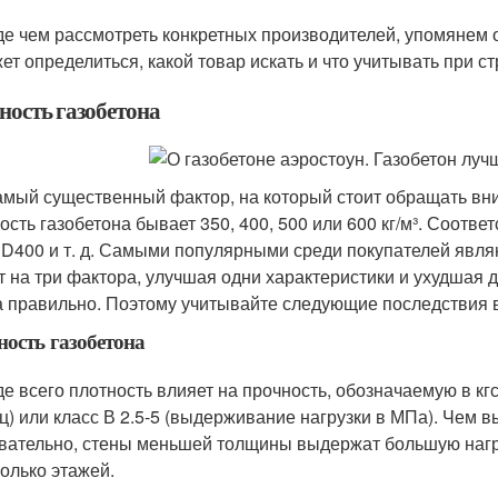
е чем рассмотреть конкретных производителей, упомянем 
ет определиться, какой товар искать и что учитывать при ст
ность газобетона
амый существенный фактор, на который стоит обращать вн
ость газобетона бывает 350, 400, 500 или 600 кг/м³. Соотв
 D400 и т. д. Самыми популярными среди покупателей явля
т на три фактора, улучшая одни характеристики и ухудшая 
а правильно. Поэтому учитывайте следующие последствия 
ость газобетона
е всего плотность влияет на прочность, обозначаемую в кгс/
ц) или класс В 2.5-5 (выдерживание нагрузки в МПа). Чем в
вательно, стены меньшей толщины выдержат большую нагру
колько этажей.