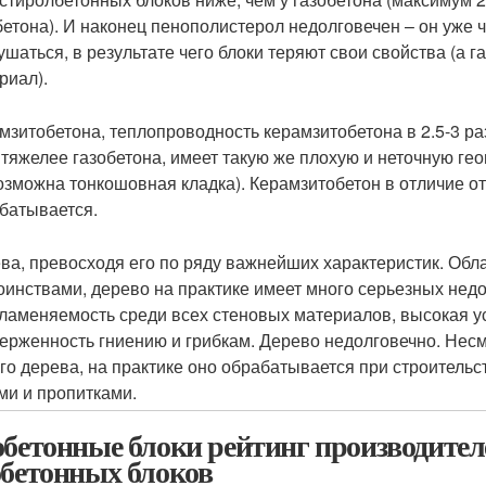
бетона). И наконец пенополистерол недолговечен – он уже ч
ушаться, в результате чего блоки теряют свои свойства (а г
риал).
мзитобетона, теплопроводность керамзитобетона в 2.5-3 раза
 тяжелее газобетона, имеет такую же плохую и неточную гео
озможна тонкошовная кладка). Керамзитобетон в отличие от
батывается.
ва, превосходя его по ряду важнейших характеристик. Об
оинствами, дерево на практике имеет много серьезных нед
ламеняемость среди всех стеновых материалов, высокая ус
ерженность гниению и грибкам. Дерево недолговечно. Несм
го дерева, на практике оно обрабатывается при строитель
ми и пропитками.
обетонные блоки рейтинг производител
обетонных блоков