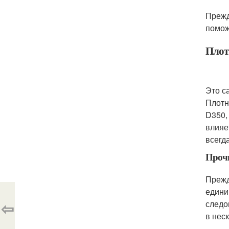
Прежд
помож
Плот
Это с
Плотн
D350,
влияе
всегд
Прочн
Прежд
едини
⇦
следо
в нес