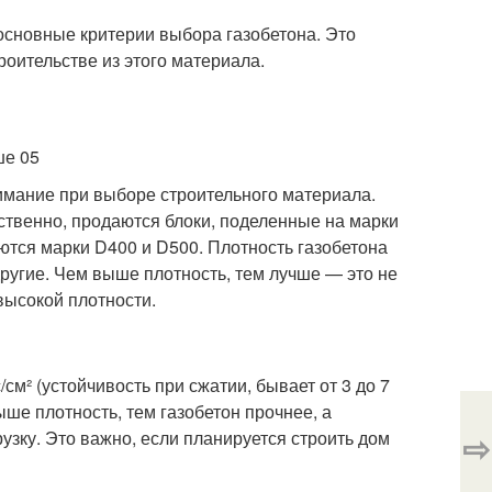
основные критерии выбора газобетона. Это
роительстве из этого материала.
имание при выборе строительного материала.
етственно, продаются блоки, поделенные на марки
ются марки D400 и D500. Плотность газобетона
другие. Чем выше плотность, тем лучше — это не
высокой плотности.
см² (устойчивость при сжатии, бывает от 3 до 7
ыше плотность, тем газобетон прочнее, а
⇨
зку. Это важно, если планируется строить дом