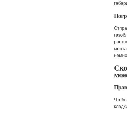
габар
Погр
Отпра
газоб
раств
монта
немно
Ско
мож
Прав
Чтобы
кладк