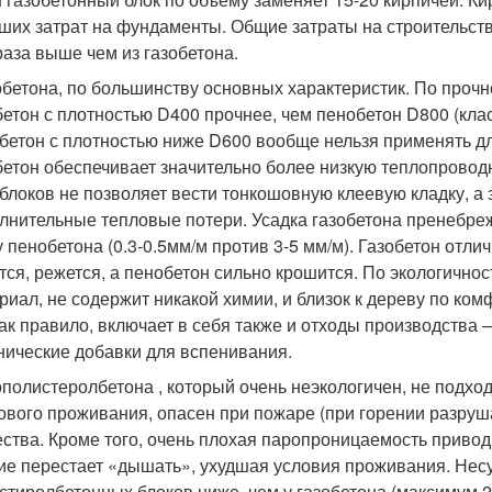
ших затрат на фундаменты. Общие затраты на строительств
раза выше чем из газобетона.
бетона, по большинству основных характеристик. По прочн
бетон с плотностью D400 прочнее, чем пенобетон D800 (клас
бетон с плотностью ниже D600 вообще нельзя применять дл
бетон обеспечивает значительно более низкую теплопровод
блоков не позволяет вести тонкошовную клеевую кладку, а 
лнительные тепловые потери. Усадка газобетона пренебре
у пенобетона (0.3-0.5мм/м против 3-5 мм/м). Газобетон отли
тся, режется, а пенобетон сильно крошится. По экологично
риал, не содержит никакой химии, и близок к дереву по ко
как правило, включает в себя также и отходы производства 
нические добавки для вспенивания.
полистеролбетона , который очень неэкологичен, не подход
ового проживания, опасен при пожаре (при горении разруш
ства. Кроме того, очень плохая паропроницаемость привод
ие перестает «дышать», ухудшая условия проживания. Нес
стиролбетонных блоков ниже, чем у газобетона (максимум 2