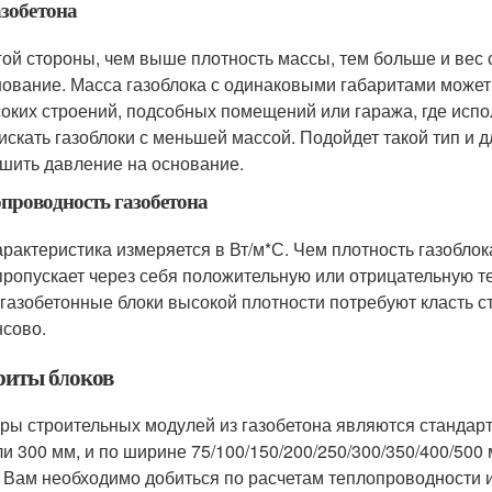
азобетона
гой стороны, чем выше плотность массы, тем больше и вес с
нование. Масса газоблока с одинаковыми габаритами может 
оких строений, подсобных помещений или гаража, где испо
 искать газоблоки с меньшей массой. Подойдет такой тип и 
шить давление на основание.
проводность газобетона
арактеристика измеряется в Вт/м*С. Чем плотность газоблок
пропускает через себя положительную или отрицательную т
 газобетонные блоки высокой плотности потребуют класть с
сово.
риты блоков
ры строительных модулей из газобетона являются стандарт
ли 300 мм, и по ширине 75/100/150/200/250/300/350/400/500
 Вам необходимо добиться по расчетам теплопроводности 