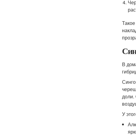
Чер
рас
Такое
накла
прозр
Син
В дом
гибри
Синго
череш
доли.
возду
У это
Алю
ярк