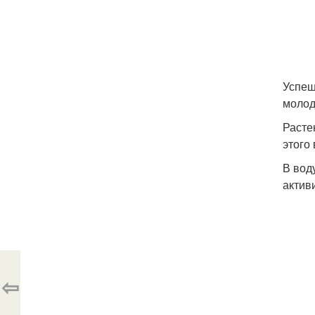
Успеш
молод
Расте
этого
В вод
актив
⇦