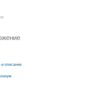
на
ножение
 и описание
гониум