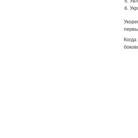
Увл
Укр
Укоре
первы
Когда
боков