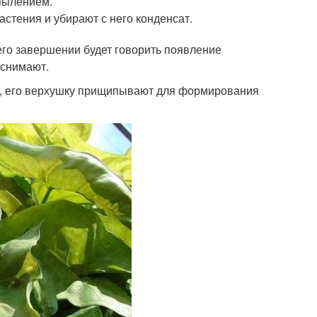
пылением.
стения и убирают с него конденсат.
 его завершении будет говорить появление
 снимают.
ов , его верхушку прищипывают для формирования