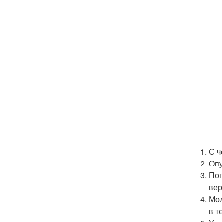
С ч
Опу
Пог
вер
Мол
в т