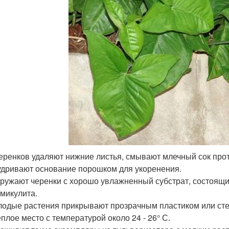
еренков удаляют нижние листья, смывают млечный сок про
дривают основание порошком для укоренения.
ружают черенки с хорошо увлажненный субстрат, состоящий
микулита.
одые растения прикрывают прозрачным пластиком или ст
еплое место с температурой около 24 - 26° С.