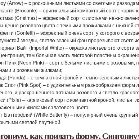
оу (Arrow) – с роскошными листьями со светлыми разводам
канте (Brocante) – оригинальный компактный сорт с корич
стмас (Cristmas) – эффектный сорт с листьями нежно зелен
ыщенно-розового цвета с темными прожилками с нижней с
фетти (Confetti) – эффектный очень сорт, у которого с воз
лучистой звезды, светло-зеленый фон прорезывают светлые
ериал Вайт (Imperial White) – окраска листьев этого сорта 
центрация, тем большая часть листовой пластины окрашена
н Пинк (Neon Pink) – сорт с белыми листьями с розовыми,
нами и розовыми жилками;
да (Panda) – с компактной кроной и темно-зелеными листь
к Спот (Pink Spot) – с удивительным разнообразием форм л
еного, и раскрашенного пятнами розового и светло-красного
си (Pixie) – карликовый сорт с компактной кроной, листья 
аженными жилками салатового цвета;
т Баттерфляй (White Butterfly) – популярный очень крупный
рытыми светлой паутиной.
гониум, как придать форму. Сингониу