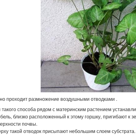
но проходит размножение воздушными отводками .
 такого способа рядом с материнским растением устанавли
бель, близко расположенный к этому горшку, пригибают к з
ерхности почвы.
рху такой отводок присыпают небольшим слоем субстрата.