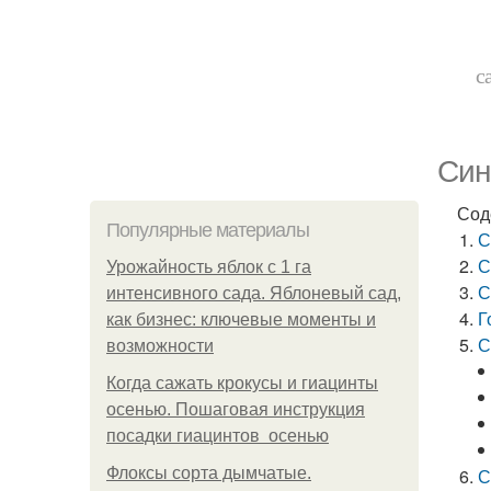
с
Син
Сод
Популярные материалы
С
С
Урожайность яблок с 1 га
С
интенсивного сада. Яблоневый сад,
Г
как бизнес: ключевые моменты и
С
возможности
Когда сажать крокусы и гиацинты
осенью. Пошаговая инструкция
посадки гиацинтов осенью
Флоксы сорта дымчатые.
С