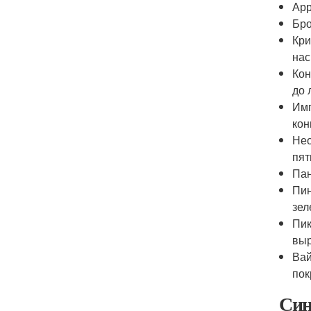
Арр
Бро
Кри
нас
Кон
до 
Имп
кон
Нео
пят
Пан
Пин
зел
Пик
выр
Вай
пок
Син