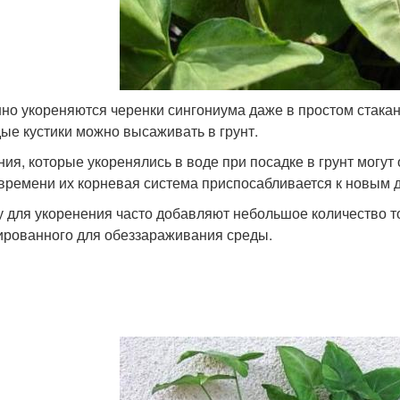
но укореняются черенки сингониума даже в простом стакане 
ые кустики можно высаживать в грунт.
ния, которые укоренялись в воде при посадке в грунт могут о
 времени их корневая система приспосабливается к новым 
у для укоренения часто добавляют небольшое количество то
ированного для обеззараживания среды.