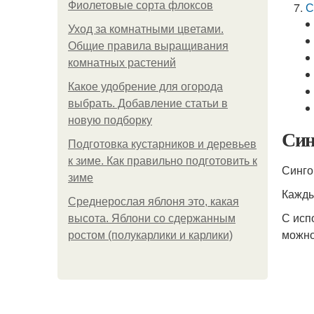
Фиолетовые сорта флоксов
С
Уход за комнатными цветами.
Общие правила выращивания
комнатных растений
Какое удобрение для огорода
выбрать. Добавление статьи в
новую подборку
Син
Подготовка кустарников и деревьев
к зиме. Как правильно подготовить к
Синго
зиме
Кажды
Среднерослая яблоня это, какая
С исп
высота. Яблони со сдержанным
можно
ростом (полукарлики и карлики)