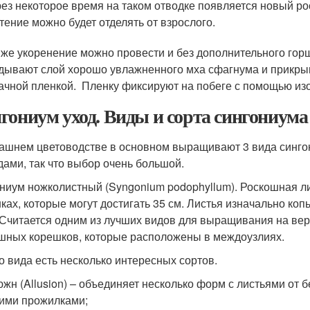
ез некоторое время на таком отводке появляется новый ро
тение можно будет отделять от взрослого.
 же укоренение можно провести и без дополнительного горшк
дывают слой хорошо увлажненного мха сфагнума и прикры
ачной пленкой. Пленку фиксируют на побеге с помощью изо
гониум уход. Виды и сорта сингониума
ашнем цветоводстве в основном выращивают 3 вида синго
дами, так что выбор очень большой.
ниум ножколистный (Syngonium podophyllum). Роскошная л
ках, которые могут достигать 35 см. Листья изначально ко
 Считается одним из лучших видов для выращивания на вер
шных корешков, которые расположены в междоузлиях.
го вида есть несколько интересных сортов.
жн (Allusion) – объединяет несколько форм с листьями от б
ими прожилками;