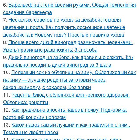
6.
Барельеф на стене своими руками. Общая технология
создания барельефа
7.
Несколько советов по уходу за декабристом для
цветения и роста. Как получить роскошное цветение
декабриста к Новому году? Простые правила ухода
8.
Проще всего дикий виноград размножать черенками.
Уметь правильно размножить: 3 способа
9.
Дикий виноград на заборе, как правильно сажать. Как
правильно посадить дикий виноград за 3 шага
10.
Полезный сок из облепихи на зиму. Облепиховый сок
на зиму — лучшие рецепты заготовки через
соковыжималку, с сахаром, без варки
11.
Рецепты блюд с облепихой для крепкого здоровья.
Облепиха: рецепты
12.
Как правильно вносить навоз в почву. Подкормка
растений конским навозом
13.
Какой навоз самый лучший и как правильно с ним..
Томаты не любят навоз
14.
Какой тканью красить яйца. Как покрасить яйца