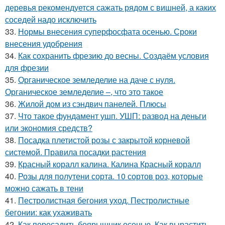
деревья рекомендуется сажать рядом с вишней, а каких
соседей надо исключить
33.
Нормы внесения суперфосфата осенью. Сроки
внесения удобрения
34.
Как сохранить фрезию до весны. Создаём условия
для фрезии
35.
Органическое земледелие на даче с нуля.
Органическое земледелие –, что это такое
36.
Жилой дом из сэндвич панелей. Плюсы
37.
Что такое фундамент ушп. УШП: развод на деньги
или экономия средств?
38.
Посадка плетистой розы с закрытой корневой
системой. Правила посадки растения
39.
Красный коралл калина. Калина Красный коралл
40.
Розы для полутени сорта. 10 сортов роз, которые
можно сажать в тени
41.
Пестролистная бегония уход. Пестролистные
бегонии: как ухаживать
42.
Как пересадить боярышник осенью. Как вырастить