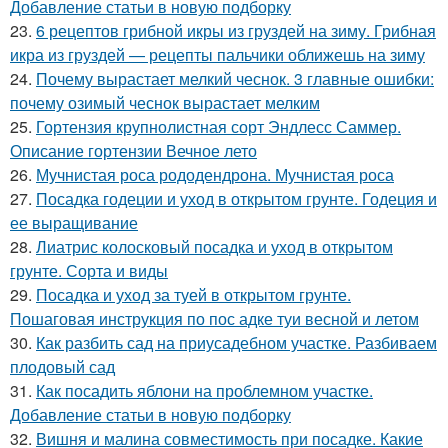
Добавление статьи в новую подборку
23.
6 рецептов грибной икры из груздей на зиму. Грибная
икра из груздей — рецепты пальчики оближешь на зиму
24.
Почему вырастает мелкий чеснок. 3 главные ошибки:
почему озимый чеснок вырастает мелким
25.
Гортензия крупнолистная сорт Эндлесс Саммер.
Описание гортензии Вечное лето
26.
Мучнистая роса рододендрона. Мучнистая роса
27.
Посадка годеции и уход в открытом грунте. Годеция и
ее выращивание
28.
Лиатрис колосковый посадка и уход в открытом
грунте. Сорта и виды
29.
Посадка и уход за туей в открытом грунте.
Пошаговая инструкция по пос адке туи весной и летом
30.
Как разбить сад на приусадебном участке. Разбиваем
плодовый сад
31.
Как посадить яблони на проблемном участке.
Добавление статьи в новую подборку
32.
Вишня и малина совместимость при посадке. Какие