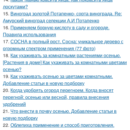
лоскутами?
15.
Виноград золотой Потапенко- сорта винограда. Re:
Амурский виноград селекции А.И Потапенко
16.
Применяем борную кислоту в саду и огороде.
Правила использования
17.
СОСНА в полный рост. Сосна: уникальное дерево с
огромным спектром применения (77 фото)
18.
Как ухаживать за комнатными растениями осенью.
[Растения в доме] Как ухаживать за комнатными цветами
осенью?
19.
Как ухаживать осенью за цветами комнатными.
Добавление статьи в новую подборку
20.
Когда удобрять огород перегноем. Когда вносят
перегной: осенью или весной, правила внесения
удобрений
21.
Что внести в почву осенью. Добавление статьи в
новую подборку
22.
Облепиха применение и способ приготовления.