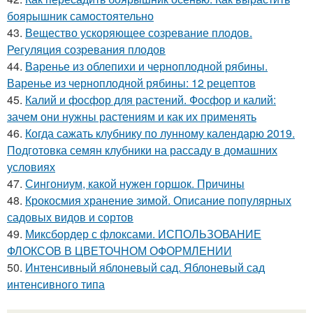
боярышник самостоятельно
43.
Вещество ускоряющее созревание плодов.
Регуляция созревания плодов
44.
Варенье из облепихи и черноплодной рябины.
Варенье из черноплодной рябины: 12 рецептов
45.
Калий и фосфор для растений. Фосфор и калий:
зачем они нужны растениям и как их применять
46.
Когда сажать клубнику по лунному календарю 2019.
Подготовка семян клубники на рассаду в домашних
условиях
47.
Сингониум, какой нужен горшок. Причины
48.
Крокосмия хранение зимой. Описание популярных
садовых видов и сортов
49.
Миксбордер с флоксами. ИСПОЛЬЗОВАНИЕ
ФЛОКСОВ В ЦВЕТОЧНОМ ОФОРМЛЕНИИ
50.
Интенсивный яблоневый сад. Яблоневый сад
интенсивного типа