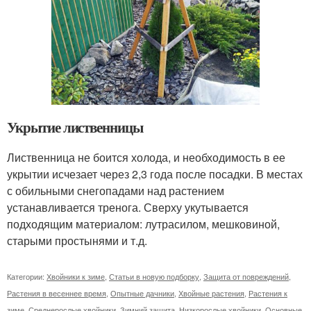
Укрытие лиственницы
Лиственница не боится холода, и необходимость в ее
укрытии исчезает через 2,3 года после посадки. В местах
с обильными снегопадами над растением
устанавливается тренога. Сверху укутывается
подходящим материалом: лутрасилом, мешковиной,
старыми простынями и т.д.
Категории:
Хвойники к зиме
,
Статьи в новую подборку
,
Защита от повреждений
,
Растения в весеннее время
,
Опытные дачники
,
Хвойные растения
,
Растения к
зиме
,
Среднерослые хвойники
,
Зимний защита
,
Низкорослые хвойники
,
Основные