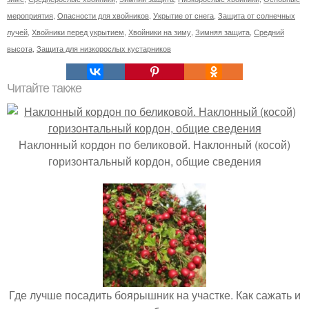
мероприятия
,
Опасности для хвойников
,
Укрытие от снега
,
Защита от солнечных
лучей
,
Хвойники перед укрытием
,
Хвойники на зиму
,
Зимняя защита
,
Средний
высота
,
Защита для низкорослых кустарников
Читайте также
Наклонный кордон по беликовой. Наклонный (косой)
горизонтальный кордон, общие сведения
Где лучше посадить боярышник на участке. Как сажать и