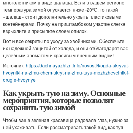
многолетником в виде шалаша. Если в вашем регионе
температура зимой опускается ниже -20°С, то такой
«шалаш» стоит дополнительно укрыть пластиковыми
контейнерами. Почву на приштамбовом участке слегка
взрыхлите и присыпьте слоем опилок.
Вот и все секреты по уходу за хвойниками. Обеспечьте
их надежной защитой от холода, и они отблагодарят вас
целебным ароматом и красивым внешним видом!
Источник:
https://dachnayazhizn.info/novosti/kogda-ukryvat-
hvoyniki-na-zimu-chem-ukryt-na-zimu-tuyu-mozhzhevelnik-i-
drugie-hvoynye
Как укрыть тую на зиму. Основные
мероприятия, которые позволят
сохранить тую зимой
Чтобы ваша зеленая красавица радовала глаз, нужно за
ней ухаживать. Если рассматривать такой вид, как туя