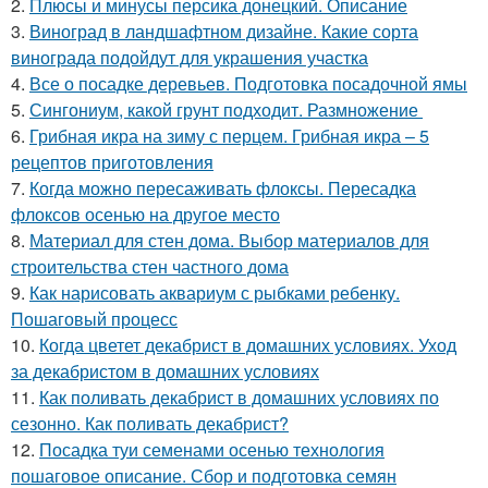
2.
Плюсы и минусы персика донецкий. Описание
3.
Виноград в ландшафтном дизайне. Какие сорта
винограда подойдут для украшения участка
4.
Все о посадке деревьев. Подготовка посадочной ямы
5.
Сингониум, какой грунт подходит. Размножение
6.
Грибная икра на зиму с перцем. Грибная икра – 5
рецептов приготовления
7.
Когда можно пересаживать флоксы. Пересадка
флоксов осенью на другое место
8.
Материал для стен дома. Выбор материалов для
строительства стен частного дома
9.
Как нарисовать аквариум с рыбками ребенку.
Пошаговый процесс
10.
Когда цветет декабрист в домашних условиях. Уход
за декабристом в домашних условиях
11.
Как поливать декабрист в домашних условиях по
сезонно. Как поливать декабрист?
12.
Посадка туи семенами осенью технология
пошаговое описание. Сбор и подготовка семян