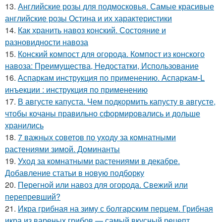
13.
Английские розы для подмосковья. Самые красивые
английские розы Остина и их характеристики
14.
Как хранить навоз конский. Состояние и
разновидности навоза
15.
Конский компост для огорода. Компост из конского
навоза: Преимущества, Недостатки, Использование
16.
Аспаркам инструкция по применению. Аспаркам-L
инъекции : инструкция по применению
17.
В августе капуста. Чем подкормить капусту в августе,
чтобы кочаны правильно сформировались и дольше
хранились
18.
7 важных советов по уходу за комнатными
растениями зимой. Доминанты
19.
Уход за комнатными растениями в декабре.
Добавление статьи в новую подборку
20.
Перегной или навоз для огорода. Свежий или
перепревший?
21.
Икра грибная на зиму с болгарским перцем. Грибная
икра из вареных грибов — самый вкусный рецепт