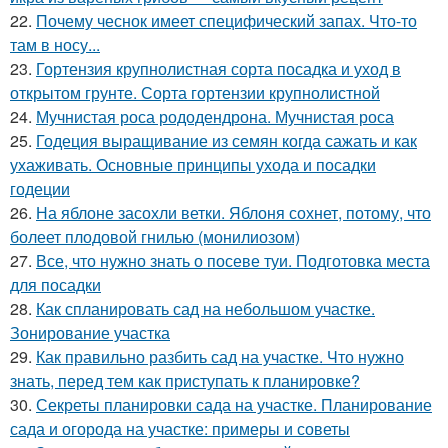
22.
Почему чеснок имеет специфический запах. Что-то
там в носу...
23.
Гортензия крупнолистная сорта посадка и уход в
открытом грунте. Сорта гортензии крупнолистной
24.
Мучнистая роса рододендрона. Мучнистая роса
25.
Годеция выращивание из семян когда сажать и как
ухаживать. Основные принципы ухода и посадки
годеции
26.
На яблоне засохли ветки. Яблоня сохнет, потому, что
болеет плодовой гнилью (монилиозом)
27.
Все, что нужно знать о посеве туи. Подготовка места
для посадки
28.
Как спланировать сад на небольшом участке.
Зонирование участка
29.
Как правильно разбить сад на участке. Что нужно
знать, перед тем как приступать к планировке?
30.
Секреты планировки сада на участке. Планирование
сада и огорода на участке: примеры и советы