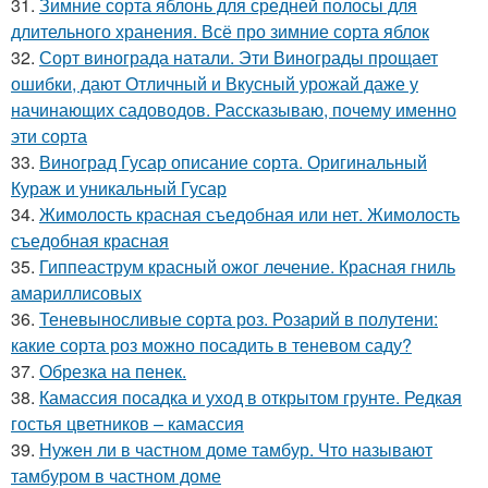
31.
Зимние сорта яблонь для средней полосы для
длительного хранения. Всё про зимние сорта яблок
32.
Сорт винограда натали. Эти Винограды прощает
ошибки, дают Отличный и Вкусный урожай даже у
начинающих садоводов. Рассказываю, почему именно
эти сорта
33.
Виноград Гусар описание сорта. Оригинальный
Кураж и уникальный Гусар
34.
Жимолость красная съедобная или нет. Жимолость
съедобная красная
35.
Гиппеаструм красный ожог лечение. Красная гниль
амариллисовых
36.
Теневыносливые сорта роз. Розарий в полутени:
какие сорта роз можно посадить в теневом саду?
37.
Обрезка на пенек.
38.
Камассия посадка и уход в открытом грунте. Редкая
гостья цветников – камассия
39.
Нужен ли в частном доме тамбур. Что называют
тамбуром в частном доме