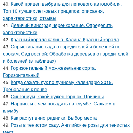
40.
Какой прицеп выбрать для легкового автомобиля.
Топ 10 лучших легковых прицепов: описания,
характеристики, отзывы
41.
Девичий виноград черенкование. Определить
характеристики
42.
Красный коралл калина. Калина Красный коралл
43.
Опрыскивание сада от вредителей и болезней по
срокам. Сад весной: Обработка деревьев от вредителей
и болезней (в таблицах)
44.
Горизонтальный можжевельник сорта.
Горизонтальный
45.
Когда сажать лук по лунному календарю 2019.
Требования к почве
46.
Сингониум, какой нужен горшок. Причины
47.
Нарциссы с чем посадить на клумбе. Сажаем в
клумбу.
48.
Как растут виноградники. Выбор места
49.
Розы в тенистом саду. Английские розы для тенистых
мест