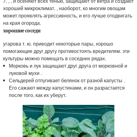
7. , , и осеняют всех тенью, защищают от ветра и создают
хороший микроклимат. , наоборот, ко многим овощам
может проявлять агрессивность, и его лучше отодвигать
на края огорода.
хорошие соседи
угарова т. ю. приводит некоторые пары, хорошо
помогающие друг другу противостоять вредителям. эти
культуры можно помещать в соседних рядах.
Морковь и лук защищают друг друга от морковной и
луковой мухи .
Сельдерей отпугивает белянок от разной капусты .
Его сажают между капустинами, и он разрастается
после того, как их уберут.