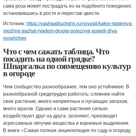
сама роза может пострадать из-за подобного поведения,
остановившись в росте и перестав цвести.
Источник:
https://vashsadluchshij.ru/novosti/kakie-rasteniya-
mozhno-sazhat-ryadom-drugie-poleznye-sosedi-dlya-
ovoshchey
Что с чем сажать таблица. Что
посадить на одной грядке?
Шпаргалка по совмещению культур
в огороде
Чем сообщество разнообразнее, тем оно устойчивее. В
разнообразной средетрудно работать: сложнее найти
свое растение, много неприятных и пугающих запахов,
много врагов. Однако и сами растения сильно
воздействуют друг на друга: затеняют, производят
агрессивные летучие вещества и корневые выделения.
В книге «Самая полная энциклопедия по саду и огороду