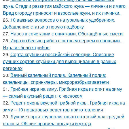
жука. Стадии развития майского жука — личинки и имаго
Вред огороду приносят и взрослые жуки, и их личинки.
26.
10 важных вопросов о натуральных удобрениях.
Добавление статьи в новую подборку
27.
Навоз в сочетании с опилками. Обогащённые смеси
28.
Икра из белых грибов с острым перцем и овощами.
Икра из белых грибов
29.
Сорта клубники российской селекции. Описание
лучших сортов клубники для выращивания в разных
регионах
30.
Вечный капельный полив. Капельный полив:
капельницы, спринклеры, микроразбрызгиватели
31.
Грибная икра на зиму. Грибная икра из опят на зиму
— самый вкусный рецепт с чесноком
32.
Рецепт очень вкусной грибной икры. Грибная икра на
зиму – 10 пошаговых рецептов приготовления
33.
Лучшие сорта крупнолистных гортензий для средней
полосы. Общие правила посадки и ухода