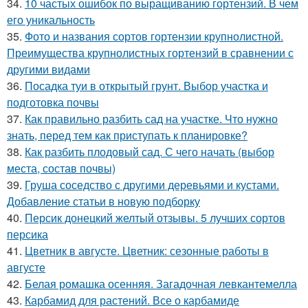
34.
10 частых ошибок по выращиванию гортензий. В чем
его уникальность
35.
Фото и названия сортов гортензии крупнолистной.
Преимущества крупнолистных гортензий в сравнении с
другими видами
36.
Посадка туи в открытый грунт. Выбор участка и
подготовка почвы
37.
Как правильно разбить сад на участке. Что нужно
знать, перед тем как приступать к планировке?
38.
Как разбить плодовый сад. С чего начать (выбор
места, состав почвы)
39.
Груша соседство с другими деревьями и кустами.
Добавление статьи в новую подборку
40.
Персик донецкий желтый отзывы. 5 лучших сортов
персика
41.
Цветник в августе. Цветник: сезонные работы в
августе
42.
Белая ромашка осенняя. Загадочная левкантемелла
43.
Карбамид для растений. Все о карбамиде