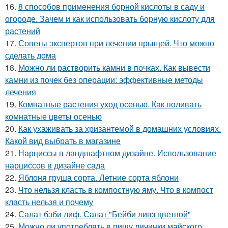
16.
8 способов применения борной кислоты в саду и
огороде. Зачем и как использовать борную кислоту для
растений
17.
Советы экспертов при лечении прыщей. Что можно
сделать дома
18.
Можно ли растворить камни в почках. Как вывести
камни из почек без операции: эффективные методы
лечения
19.
Комнатные растения уход осенью. Как поливать
комнатные цветы осенью
20.
Как ухаживать за хризантемой в домашних условиях.
Какой вид выбрать в магазине
21.
Нарциссы в ландшафтном дизайне. Использование
нарциссов в дизайне сада
22.
Яблоня груша сорта. Летние сорта яблони
23.
Что нельзя класть в компостную яму. Что в компост
класть нельзя и почему
24.
Салат бэби лиф. Салат "Бейби ливз цветной"
25.
Можно ли употреблять в пищу личинки майского