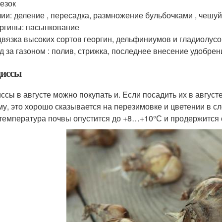
езок
ии: деление , пересадка, размножение бульбочками , чешу
ргины: пасынкование
вязка высоких сортов георгин, дельфиниумов и гладиолус
д за газоном : полив, стрижка, последнее внесение удобрен
иссы
ссы в августе можно покупать и. Если посадить их в авгу
му, это хорошо сказывается на перезимовке и цветении в с
 температура почвы опустится до +8…+10°С и продержится 