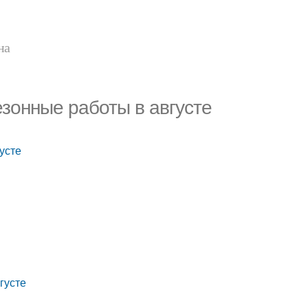
на
сезонные работы в августе
густе
густе