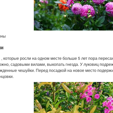
ины
ии
 , которые росли на одном месте больше 5 лет пора пересаж
ожно, садовыми вилами, выкопать гнезда. У луковиц подреж
жденные чешуйки. Перед посадкой на новое место подержи
нцовки.