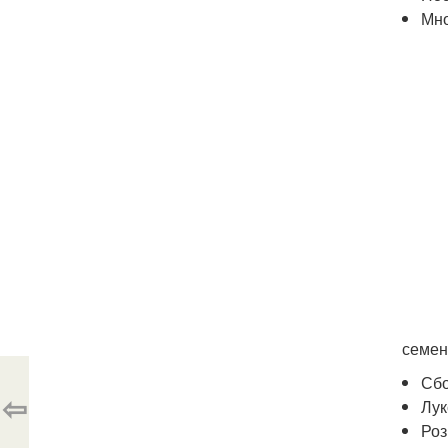
Мно
семен
Сбо
⇦
Лук
Роз