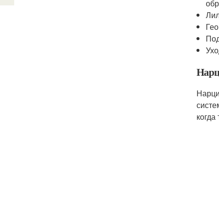
обр
Лил
Гео
Под
Ухо
Нарц
Нарци
систе
когда