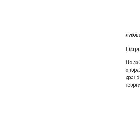
луков
Геор
Не за
опора
хране
георг