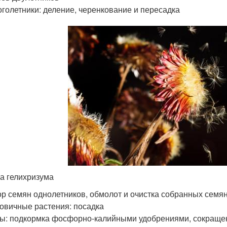
голетники: деление, черенкование и пересадка
а гелихризума
р семян однолетников, обмолот и очистка собранных семя
овичные растения: посадка
ы: подкормка фосфорно-калийными удобрениями, сокращ