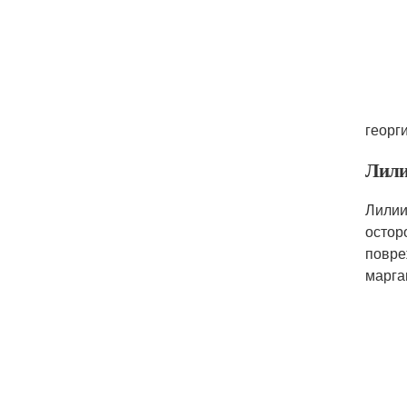
георг
Лил
Лилии
остор
повре
марга