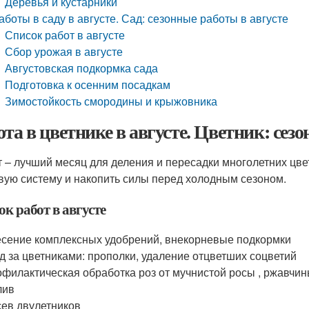
Деревья и кустарники
аботы в саду в августе. Сад: сезонные работы в августе
Список работ в августе
Сбор урожая в августе
Августовская подкормка сада
Подготовка к осенним посадкам
Зимостойкость смородины и крыжовника
ота в цветнике в августе. Цветник: сез
т – лучший месяц для деления и пересадки многолетних цв
вую систему и накопить силы перед холодным сезоном.
к работ в августе
сение комплексных удобрений, внекорневые подкормки
д за цветниками: прополки, удаление отцветших соцветий
филактическая обработка роз от мучнистой росы , ржавчин
лив
ев двулетников