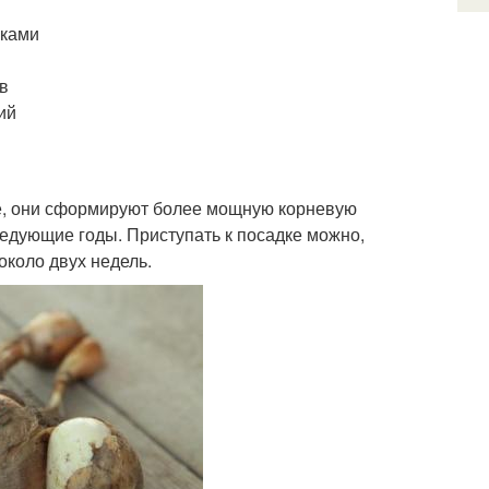
йками
ов
ий
сте, они сформируют более мощную корневую
ледующие годы. Приступать к посадке можно,
около двух недель.