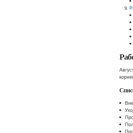
Р
Раб
Авгус
корне
Списо
Вне
Ухо
Про
По
Пос