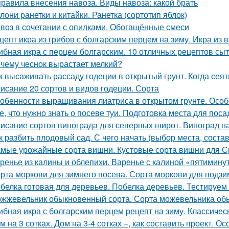
правила внесения навоза. Виды навоза: какой брать
лони ранетки и китайки. Ранетка (сортотип яблок)
воз в сочетании с опилками. Обогащённые смеси
цепт икра из грибов с болгарским перцем на зиму. Икра из 
ибная икра с перцем болгарским. 10 отличных рецептов сы
чему чеснок вырастает мелкий?
к высаживать рассаду годеции в открытый грунт. Когда сея
исание 20 сортов и видов годеции. Сорта
обенности выращивания лиатриса в открытом грунте. Особ
е, что нужно знать о посеве туи. Подготовка места для поса
исание сортов винограда для северных широт. Виноград н
к разбить плодовый сад. С чего начать (выбор места, соста
мые урожайные сорта вишни. Кустовые сорта вишни для 
ренье из калины и облепихи. Варенье с калиной «пятимину
рта моркови для зимнего посева. Сорта моркови для подзи
белка готовая для деревьев. Побелка деревьев. Тестируем
жжевельник обыкновенный сорта. Сорта можевельника об
ибная икра с болгарским перцем рецепт на зиму. Классичес
м на 3 сотках. Дом на 3-4 сотках –, как составить проект. 