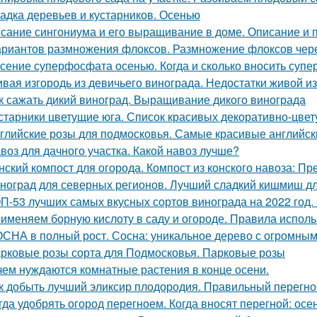
адка деревьев и кустарников. Осенью
сание сингониума и его выращивание в доме. Описание и 
ариантов размножения флоксов. Размножение флоксов чере
сение суперфосфата осенью. Когда и сколько вносить суп
вая изгородь из девичьего винограда. Недостатки живой из
к сажать дикий виноград. Выращивание дикого винограда
старники цветущие юга. Список красивых декоративно-цвет
глийские розы для подмосковья. Самые красивые английски
воз для дачного участка. Какой навоз лучше?
нский компост для огорода. Компост из конского навоза: П
ноград для северных регионов. Лучший сладкий кишмиш дл
П-53 лучших самых вкусных сортов винограда на 2022 год.
именяем борную кислоту в саду и огороде. Правила испол
СНА в полный рост. Сосна: уникальное дерево с огромным
рковые розы сорта для Подмосковья. Парковые розы
чем нуждаются комнатные растения в конце осени.
к добыть лучший эликсир плодородия. Правильный перегно
гда удобрять огород перегноем. Когда вносят перегной: ос