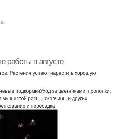
на
ые работы в августе
етов. Растения успеют нарастить хорошую
невые подкормкиУход за цветниками: прополки,
 мучнистой росы , ржавчины и других
ренкование и пересадка