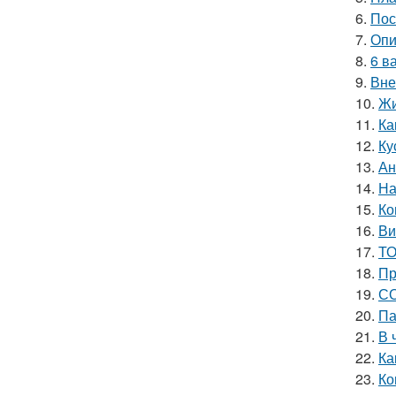
6.
Пос
7.
Опи
8.
6 в
9.
Вне
10.
Жи
11.
Ка
12.
Ку
13.
Ан
14.
На
15.
Ко
16.
Ви
17.
ТО
18.
Пр
19.
СО
20.
Па
21.
В 
22.
Ка
23.
Ко