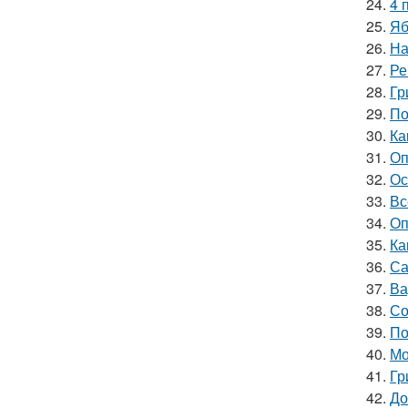
24.
4 
25.
Яб
26.
На
27.
Ре
28.
Гр
29.
По
30.
Ка
31.
Оп
32.
Ос
33.
Вс
34.
Оп
35.
Ка
36.
Са
37.
Ва
38.
Со
39.
По
40.
Мо
41.
Гр
42.
До