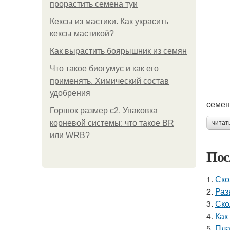
прорастить семена туи
Кексы из мастики. Как украсить
кексы мастикой?
Как вырастить боярышник из семян
Что такое биогумус и как его
применять. Химический состав
удобрения
семен
Горшок размер с2. Упаковка
корневой системы: что такое BR
читат
или WRB?
Пос
1.
Ско
2.
Раз
3.
Ско
4.
Как
5.
Пла