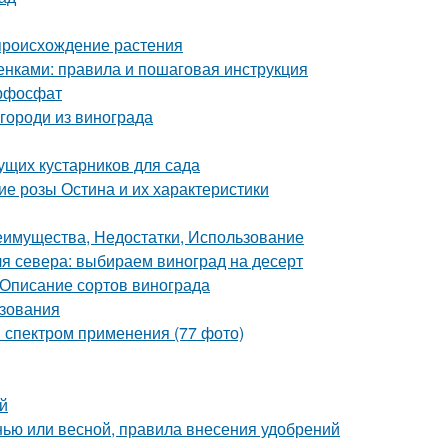
происхождение растения
нками: правила и пошаговая инструкция
ерфосфат
городи из винограда
ущих кустарников для сада
е розы Остина и их характеристики
реимущества, Недостатки, Использование
я севера: выбираем виноград на десерт
 Описание сортов винограда
ьзования
 спектром применения (77 фото)
й
енью или весной, правила внесения удобрений