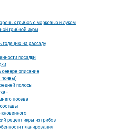
вареных грибов с морковью и луком
тной грибной икры
ть годецию на рассаду
енности посадки
дки
а севере описание
в почвы)
Средней полосы
тка»
мнего посева
 составы
ыкновенного
кий рецепт икры из грибов
Особенности планирования