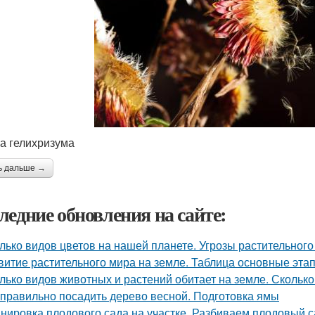
а гелихризума
ь дальше →
ледние обновления на сайте:
лько видов цветов на нашей планете. Угрозы растительного
витие растительного мира на земле. Таблица основные эта
лько видов животных и растений обитает на земле. Сколько
 правильно посадить дерево весной. Подготовка ямы
нировка плодового сада на участке. Разбиваем плодовый с