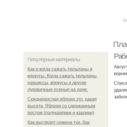
с
Пла
Рабо
Популярные материалы
Авгус
Как и когда сажать тюльпаны и
корне
крокусы. Когда сажать тюльпаны,
Списо
нарциссы, крокусы и другие
удале
луковичные осенью на даче.
забол
Среднерослая яблоня это, какая
высота. Яблони со сдержанным
ростом (полукарлики и карлики)
Как выглядят семена туи. Как