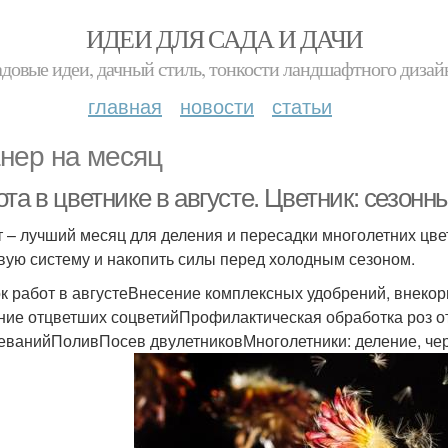
ИДЕИ ДЛЯ САДА И ДАЧИ
адовые идеи, дачный стиль, тонкости ландшафтного дизай
главная
новости
статьи
нер на месяц
та в цветнике в августе. Цветник: сезонн
т – лучший месяц для деления и пересадки многолетних цв
вую систему и накопить силы перед холодным сезоном.
к работ в августеВнесение комплексных удобрений, внекор
ние отцветших соцветийПрофилактическая обработка роз от
еванийПоливПосев двулетниковМноголетники: деление, че