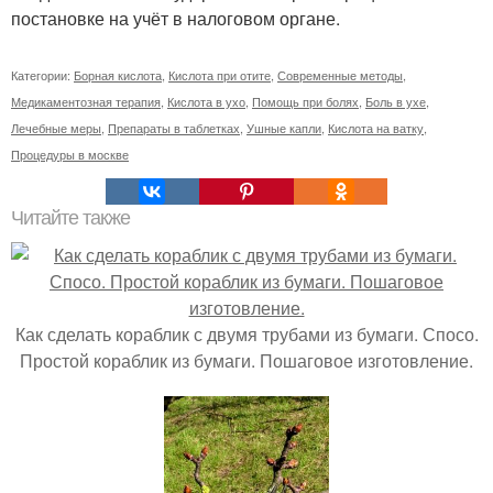
постановке на учёт в налоговом органе.
Категории:
Борная кислота
,
Кислота при отите
,
Современные методы
,
Медикаментозная терапия
,
Кислота в ухо
,
Помощь при болях
,
Боль в ухе
,
Лечебные меры
,
Препараты в таблетках
,
Ушные капли
,
Кислота на ватку
,
Процедуры в москве
Читайте также
Как сделать кораблик с двумя трубами из бумаги. Спосо.
Простой кораблик из бумаги. Пошаговое изготовление.