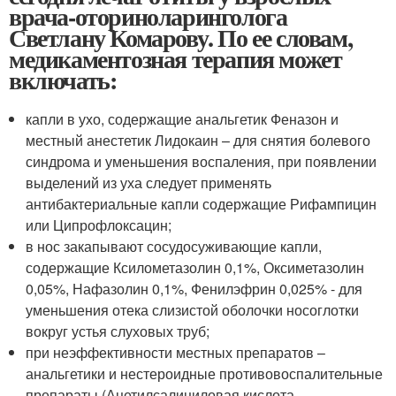
врача-оториноларинголога
Светлану Комарову. По ее словам,
медикаментозная терапия может
включать:
капли в ухо, содержащие анальгетик Феназон и
местный анестетик Лидокаин – для снятия болевого
синдрома и уменьшения воспаления, при появлении
выделений из уха следует применять
антибактериальные капли содержащие Рифампицин
или Ципрофлоксацин;
в нос закапывают сосудосуживающие капли,
содержащие Ксилометазолин 0,1%, Оксиметазолин
0,05%, Нафазолин 0,1%, Фенилэфрин 0,025% - для
уменьшения отека слизистой оболочки носоглотки
вокруг устья слуховых труб;
при неэффективности местных препаратов –
анальгетики и нестероидные противовоспалительные
препараты (Ацетилсалициловая кислота,