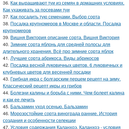
36.
Как выращивают туи из семян в домашних условиях.
Как ухаживать за посевами туи
37.
Как посадить тую семенами. Выбор сорта
38.
Посадка крупномеров в Москве и области. Посадка
крупномеров
39.
Вишня Виктория описание сорта. Вишня Виктория
40.
Зимние сорта яблонь для средней полосы для
длительного хранения. Всё про зимние сорта яблок
41.
Лучшие сорта абрикоса. Виды абрикосов
42.
Посадка весной луковичных цветов. 6 луковичных и
клубневых цветов для весенней посадки
43.
Грибная икра с болгарским перцем рецепт на зиму.
Классический рецепт икры из грибов
44.
Болезни калины и борьба с ними. Чем болеет калина
и как ее лечить
45.
Бальзамин уход осенью. Бальзамин
46.
Морозостойкие сорта винограда ранние. История
создания и особенности селекции
47.
Условия содержания Каланхоэ. Каланхоэ - условия