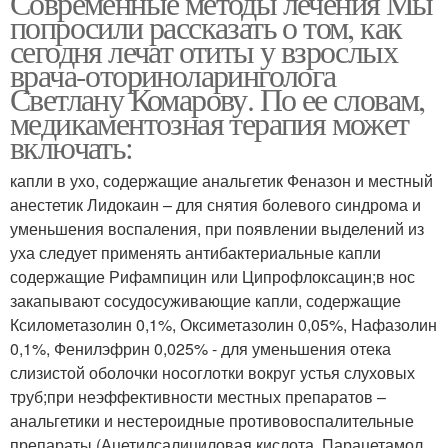
Современные методы лечения Мы
попросили рассказать о том, как
сегодня лечат отиты у взрослых
врача-оториноларинголога
Светлану Комарову. По ее словам,
медикаментозная терапия может
включать:
капли в ухо, содержащие анальгетик Феназон и местный
анестетик Лидокаин – для снятия болевого синдрома и
уменьшения воспаления, при появлении выделений из
уха следует применять антибактериальные капли
содержащие Рифампицин или Ципрофлоксацин;в нос
закапывают сосудосуживающие капли, содержащие
Ксилометазолин 0,1%, Оксиметазолин 0,05%, Нафазолин
0,1%, Фенилэфрин 0,025% - для уменьшения отека
слизистой оболочки носоглотки вокруг устья слуховых
труб;при неэффективности местных препаратов –
анальгетики и нестероидные противовоспалительные
препараты (Ацетилсалициловая кислота, Парацетамол,