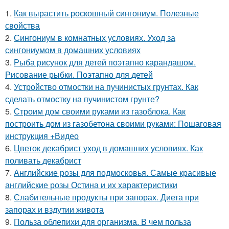
1.
Как вырастить роскошный сингониум. Полезные
свойства
2.
Сингониум в комнатных условиях. Уход за
сингониумом в домашних условиях
3.
Рыба рисунок для детей поэтапно карандашом.
Рисование рыбки. Поэтапно для детей
4.
Устройство отмостки на пучинистых грунтах. Как
сделать отмостку на пучинистом грунте?
5.
Строим дом своими руками из газоблока. Как
построить дом из газобетона своими руками: Пошаговая
инструкция +Видео
6.
Цветок декабрист уход в домашних условиях. Как
поливать декабрист
7.
Английские розы для подмосковья. Самые красивые
английские розы Остина и их характеристики
8.
Слабительные продукты при запорах. Диета при
запорах и вздутии живота
9.
Польза облепихи для организма. В чем польза