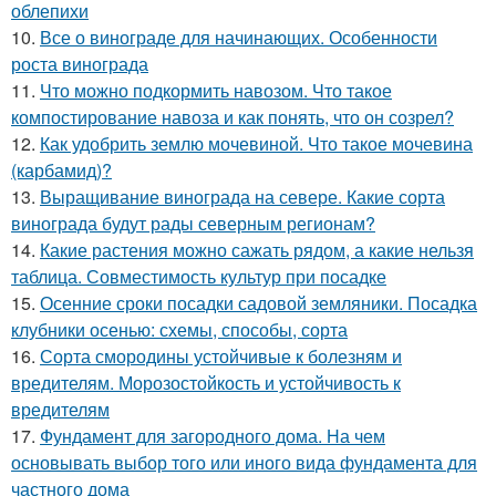
облепихи
10.
Все о винограде для начинающих. Особенности
роста винограда
11.
Что можно подкормить навозом. Что такое
компостирование навоза и как понять, что он созрел?
12.
Как удобрить землю мочевиной. Что такое мочевина
(карбамид)?
13.
Выращивание винограда на севере. Какие сорта
винограда будут рады северным регионам?
14.
Какие растения можно сажать рядом, а какие нельзя
таблица. Совместимость культур при посадке
15.
Осенние сроки посадки садовой земляники. Посадка
клубники осенью: схемы, способы, сорта
16.
Сорта смородины устойчивые к болезням и
вредителям. Морозостойкость и устойчивость к
вредителям
17.
Фундамент для загородного дома. На чем
основывать выбор того или иного вида фундамента для
частного дома