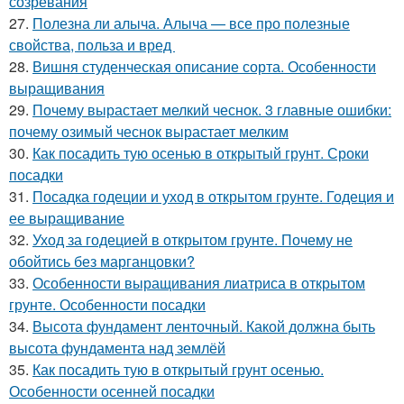
созревания
27.
Полезна ли алыча. Алыча — все про полезные
свойства, польза и вред
28.
Вишня студенческая описание сорта. Особенности
выращивания
29.
Почему вырастает мелкий чеснок. 3 главные ошибки:
почему озимый чеснок вырастает мелким
30.
Как посадить тую осенью в открытый грунт. Сроки
посадки
31.
Посадка годеции и уход в открытом грунте. Годеция и
ее выращивание
32.
Уход за годецией в открытом грунте. Почему не
обойтись без марганцовки?
33.
Особенности выращивания лиатриса в открытом
грунте. Особенности посадки
34.
Высота фундамент ленточный. Какой должна быть
высота фундамента над землёй
35.
Как посадить тую в открытый грунт осенью.
Особенности осенней посадки