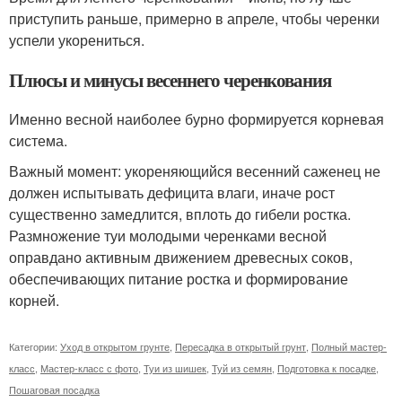
приступить раньше, примерно в апреле, чтобы черенки
успели укорениться.
Плюсы и минусы весеннего черенкования
Именно весной наиболее бурно формируется корневая
система.
Важный момент: укореняющийся весенний саженец не
должен испытывать дефицита влаги, иначе рост
существенно замедлится, вплоть до гибели ростка.
Размножение туи молодыми черенками весной
оправдано активным движением древесных соков,
обеспечивающих питание ростка и формирование
корней.
Категории:
Уход в открытом грунте
,
Пересадка в открытый грунт
,
Полный мастер-
класс
,
Мастер-класс с фото
,
Туи из шишек
,
Туй из семян
,
Подготовка к посадке
,
Пошаговая посадка