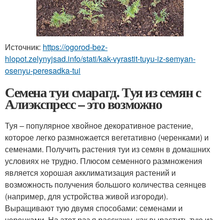
Источник:
https://ogorod-bez-
hlopot.zelynyjsad.info/stati/kak-vyrastit-tuyu-iz-semyan-
osenyu-peresadka-tui
Семена туи смарагд. Туя из семян с
Алиэкспресс – это возможно
Туя – популярное хвойное декоративное растение,
которое легко размножается вегетативно (черенками) и
семенами. Получить растения туи из семян в домашних
условиях не трудно. Плюсом семенного размножения
является хорошая акклиматизация растений и
возможность получения большого количества сеянцев
(например, для устройства живой изгороди).
Выращивают тую двумя способами: семенами и
черенками. На этот раз я расскажу, как вырастить тую из