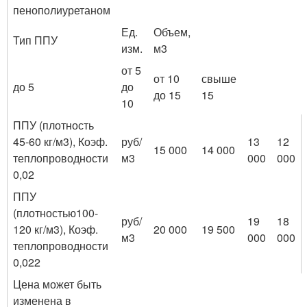
пенополиуретаном
Ед.
Объем,
Тип ППУ
изм.
м
3
от 5
от 10
свыше
до 5
до
до 15
15
10
ППУ (плотность
45-60 кг/м
3
), Коэф.
руб/
13
12
15 000
14 000
теплопроводности
м
3
000
000
0,02
ППУ
(плотностью100-
руб/
19
18
120 кг/м
3
), Коэф.
20 000
19 500
м
3
000
000
теплопроводности
0,022
Цена может быть
изменена в