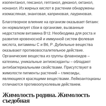
изопентанол, гексанол, гептанол, деканол, октанол,
нонанол. Из жирных кислот в растении обнаружены
изомасляная, энанговая, каприновая, лауриновая.
Благотворное влияние на организм оказывает бетаин:
он нормализует сбои в организме, вызванные
недостатком витамина B12. Необходима для роста и
развития кровеносной и иммунной систем фолевая
кислота, витамины С и B6, Р. Дубильные вещества
оказывают противовоспалительное действие.
Органические вещества из группы флавноидов –
катехины, уникальные антиоксиданты – обладают
антибактериальными свойствами. Присутствуют в
жимолости пигменты растений – гликозиды,
являющиеся красящими веществами. Лейкоантоцианы
отличаются противоопухолевым действием.
Жимолость родина. Жимолость
съедобная