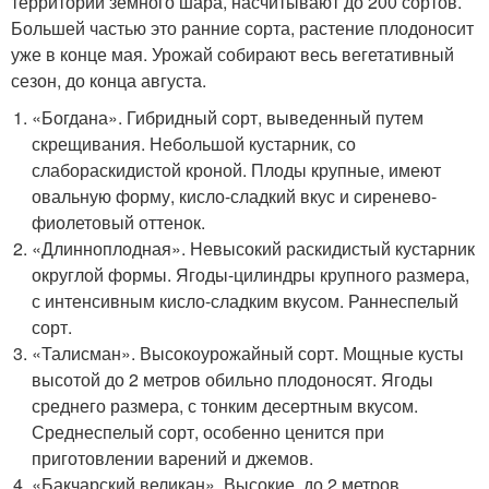
территории земного шара, насчитывают до 200 сортов.
Большей частью это ранние сорта, растение плодоносит
уже в конце мая. Урожай собирают весь вегетативный
сезон, до конца августа.
«Богдана». Гибридный сорт, выведенный путем
скрещивания. Небольшой кустарник, со
слабораскидистой кроной. Плоды крупные, имеют
овальную форму, кисло-сладкий вкус и сиренево-
фиолетовый оттенок.
«Длинноплодная». Невысокий раскидистый кустарник
округлой формы. Ягоды-цилиндры крупного размера,
с интенсивным кисло-сладким вкусом. Раннеспелый
сорт.
«Талисман». Высокоурожайный сорт. Мощные кусты
высотой до 2 метров обильно плодоносят. Ягоды
среднего размера, с тонким десертным вкусом.
Среднеспелый сорт, особенно ценится при
приготовлении варений и джемов.
«Бакчарский великан». Высокие, до 2 метров