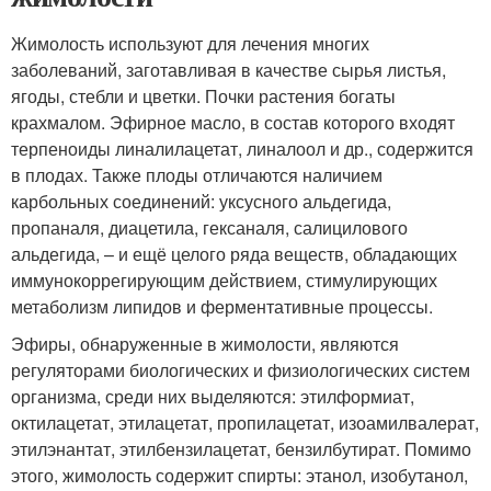
Жимолость используют для лечения многих
заболеваний, заготавливая в качестве сырья листья,
ягоды, стебли и цветки. Почки растения богаты
крахмалом. Эфирное масло, в состав которого входят
терпеноиды линалилацетат, линалоол и др., содержится
в плодах. Также плоды отличаются наличием
карбольных соединений: уксусного альдегида,
пропаналя, диацетила, гексаналя, салицилового
альдегида, – и ещё целого ряда веществ, обладающих
иммунокоррегирующим действием, стимулирующих
метаболизм липидов и ферментативные процессы.
Эфиры, обнаруженные в жимолости, являются
регуляторами биологических и физиологических систем
организма, среди них выделяются: этилформиат,
октилацетат, этилацетат, пропилацетат, изоамилвалерат,
этилэнантат, этилбензилацетат, бензилбутират. Помимо
этого, жимолость содержит спирты: этанол, изобутанол,