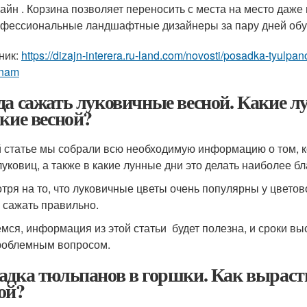
айн . Корзина позволяет переносить с места на место даже
фессиональные ландшафтные дизайнеры за пару дней обу
ник:
https://dizajn-interera.ru-land.com/novosti/posadka-tyul
anam
да сажать луковичные весной. Какие л
акие весной?
й статье мы собрали всю необходимую информацию о том, к
луковиц, а также в какие лунные дни это делать наиболее б
тря на то, что луковичные цветы очень популярны у цветово
 сажать правильно.
мся, информация из этой статьи будет полезна, и сроки вы
роблемным вопросом.
адка тюльпанов в горшки. Как выраст
ой?