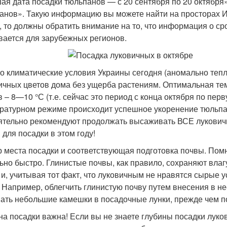
ая дата посадки тюльпанов — с 20 сентября по 20 октября
анов». Такую информацию вы можете найти на просторах И
, то должны обратить внимание на то, что информация о ср
вается для зарубежных регионов.
о климатические условия Украины сегодня (аномально тепл
ичных цветов дома без ущерба растениям. Оптимальная те
в – 8—10 °С (т.е. сейчас это период с конца октября по пер
ратурном режиме происходит успешное укоренение тюльпан
ятельно рекомендуют продолжать высаживать ВСЕ луковичн
 для посадки в этом году!
 места посадки и соответствующая подготовка почвы. Пом
ьно быстро. Глинистые почвы, как правило, сохраняют влагу
 и, учитывая тот факт, что луковичным не нравятся сырые 
 Например, облегчить глинистую почву путем внесения в не
ать небольшие камешки в посадочные лунки, прежде чем п
на посадки важна! Если вы не знаете глубины посадки луков