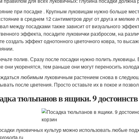
 правилом для всех луковичных: глубина посадки должна 
ояние при посадке . Крупным луковицам нужно больше мес
сстояние в среднем 12 сантиметров друг от друга и мелкие л
вал между посадками также зависит от визуального эффекта
твенного эффекта, посадите луковички разбросом, на разли
те создать эффект однотонного цветочного ковра, то высаж
оянии.
ечьте полив. Сразу после посадки нужно полить луковицы. 
е они укоренятся, тем раньше они могут переносить холода
ждаться любимым луковичным растением снова в следующ
ывать после цветения. Просто оставьте их в покое и позво
адка тюльпанов в ящики. 9 достоинств
осадки луковичных культур можно использовать любые по
prosorta.ru