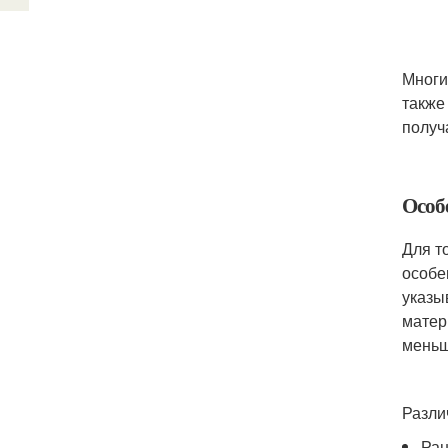
Многи
также
получ
Особ
Для т
особе
указы
матер
меньш
Разли
Ран