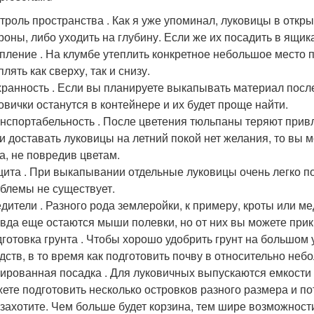
троль пространства . Как я уже упоминал, луковицы в откр
роны, либо уходить на глубину. Если же их посадить в ящика
пление . На клумбе утеплить конкретное небольшое место
плять как сверху, так и снизу.
ранность . Если вы планируете выкапывать материал после
овички останутся в контейнере и их будет проще найти.
нспортабельность . После цветения тюльпаны теряют привл
и доставать луковицы на летний покой нет желания, то вы 
а, не повредив цветам.
ита . При выкапывании отдельные луковицы очень легко по
блемы не существует.
дители . Разного рода землеройки, к примеру, кроты или ме
вда еще остаются мыши полевки, но от них вы можете при
готовка грунта . Чтобы хорошо удобрить грунт на большом у
дств, в то время как подготовить почву в относительно не
ированная посадка . Для луковичных выпускаются емкости о
ете подготовить несколько островков разного размера и по
 захотите. Чем больше будет корзина, тем шире возможност