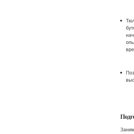
Тюл
бут
нач
опы
вре
Поз
выс
Подг
Заним