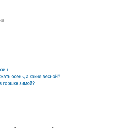
на
рзин
жать осень, а какие весной?
в горшке зимой?