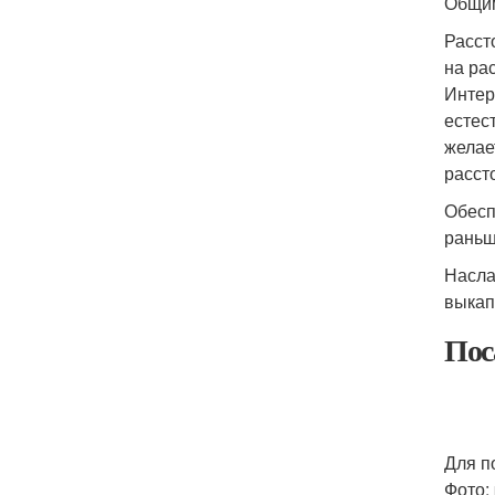
Общим
Расст
на ра
Интер
естес
желае
расст
Обесп
раньш
Насла
выкап
Пос
Для п
Фото: 