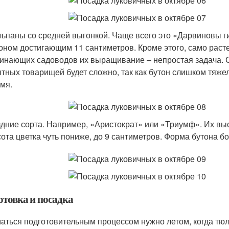
ьпаны со средней выгонкой. Чаще всего это «Дарвиновы г
оном достигающим 11 сантиметров. Кроме этого, само раст
инающих садоводов их выращивание – непростая задача. С
тных товарищей будет сложно, так как бутон слишком тяжел
мя.
дние сорта. Например, «Аристократ» или «Триумф». Их выс
ота цветка чуть пониже, до 9 сантиметров. Форма бутона
отовка и посадка
аться подготовительным процессом нужно летом, когда тюль