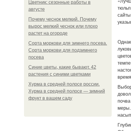
«Лучш
Цветник: сезонные работы в
тюльп
августе
сайты
Почему чеснок мелкий. Почему
указы
вырос мелкий чеснок или плохо
растет на огороде
Однак
Сорта моркови для зимнего посева.
луков
Сорта моркови для подзимнего
цвето
посева
темпе
Синие цветы, какие бывают. 42
насто
растения с синими цветками
время
Хурма в средней полосе россии.
Выбор
Хурма в средней полосе — зимний
довол
фрукт в вашем саду
почва
меры.
насып
Глуби