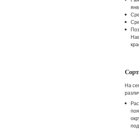
янв
Сре
Сре
Поз
Нав
кра
Сорт
На се
разли
Рас
поя
окр
под