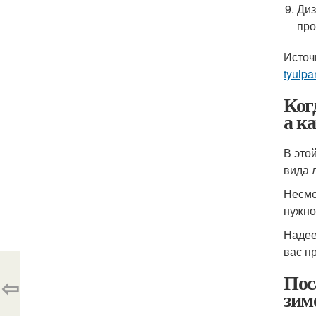
Диз
про
Источ
tyulp
Ког
а к
В это
вида 
Несмо
нужно
Надее
вас п
Пос
⇦
зим