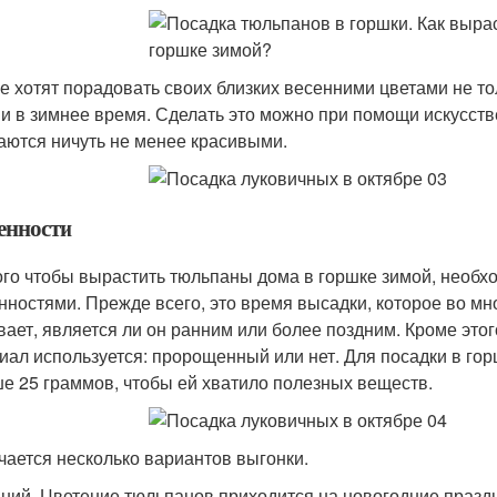
е хотят порадовать своих близких весенними цветами не тол
 и в зимнее время. Сделать это можно при помощи искусс
аются ничуть не менее красивыми.
енности
ого чтобы вырастить тюльпаны дома в горшке зимой, необх
нностями. Прежде всего, это время высадки, которое во мно
вает, является ли он ранним или более поздним. Кроме этог
иал используется: пророщенный или нет. Для посадки в го
е 25 граммов, чтобы ей хватило полезных веществ.
чается несколько вариантов выгонки.
ний. Цветение тюльпанов приходится на новогодние праздн