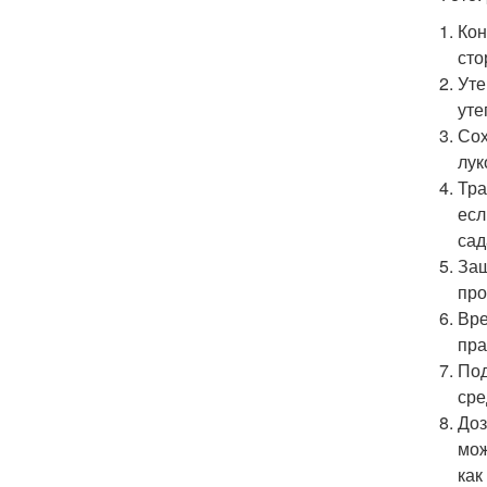
Кон
сто
Уте
уте
Сох
лук
Тра
есл
сад
Защ
про
Вре
пра
Под
сре
Доз
мож
как