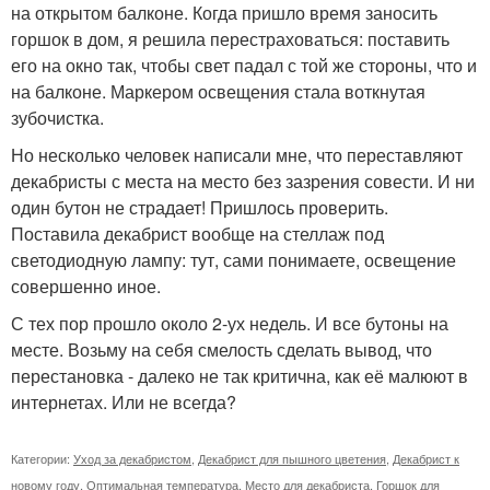
на открытом балконе. Когда пришло время заносить
горшок в дом, я решила перестраховаться: поставить
его на окно так, чтобы свет падал с той же стороны, что и
на балконе. Маркером освещения стала воткнутая
зубочистка.
Но несколько человек написали мне, что переставляют
декабристы с места на место без зазрения совести. И ни
один бутон не страдает! Пришлось проверить.
Поставила декабрист вообще на стеллаж под
светодиодную лампу: тут, сами понимаете, освещение
совершенно иное.
С тех пор прошло около 2-ух недель. И все бутоны на
месте. Возьму на себя смелость сделать вывод, что
перестановка - далеко не так критична, как её малюют в
интернетах. Или не всегда?
Категории:
Уход за декабристом
,
Декабрист для пышного цветения
,
Декабрист к
новому году
,
Оптимальная температура
,
Место для декабриста
,
Горшок для