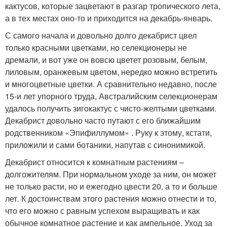
кактусов, которые зацветают в разгар тропического лета,
а в тех местах оно-то и приходится на декабрь-январь.
С самого начала и довольно долго декабрист цвел
только красными цветками, но селекционеры не
дремали, и вот уже он вовсю цветет розовым, белым,
лиловым, оранжевым цветом, нередко можно встретить
и многоцветные цветки. А сравнительно недавно, после
15-и лет упорного труда, Австралийским селекционерам
удалось получить зигокактус с чисто-желтыми цветками.
Декабрист довольно часто путают с его ближайшим
родственником «Эпифиллумом» . Руку к этому, кстати,
приложили и сами ботаники, напутав с синонимикой.
Декабрист относится к комнатным растениям –
долгожителям. При нормальном уходе за ним, он может
не только расти, но и ежегодно цвести 20, а то и больше
лет. К достоинствам этого растения можно отнести и то,
что его можно с равным успехом выращивать и как
обычное комнатное растение и как ампельное. Уход за