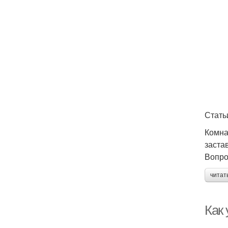
Стать
Комна
заста
Вопро
читат
Как 