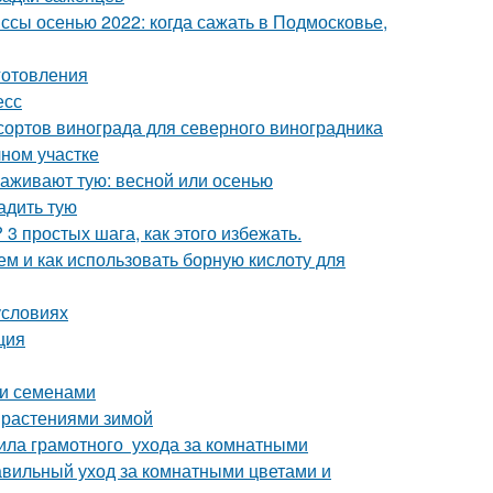
сы осенью 2022: когда сажать в Подмосковье,
иготовления
есс
сортов винограда для северного виноградника
чном участке
саживают тую: весной или осенью
адить тую
3 простых шага, как этого избежать.
ем и как использовать борную кислоту для
условиях
ция
уи семенами
 растениями зимой
ила грамотного ухода за комнатными
равильный уход за комнатными цветами и