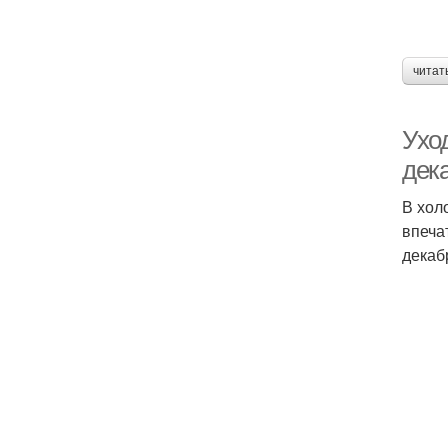
читат
Ухо
дек
В хол
впеча
декаб