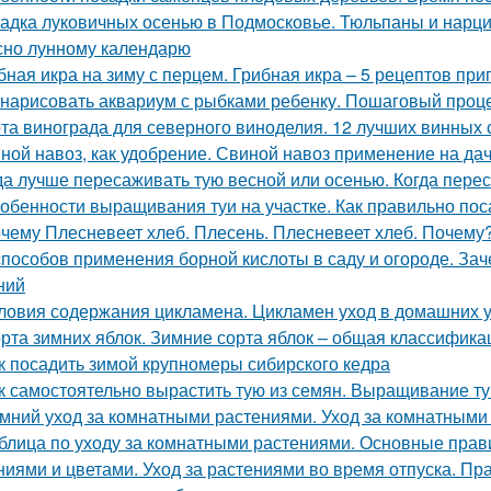
адка луковичных осенью в Подмосковье. Тюльпаны и нарцис
сно лунному календарю
бная икра на зиму с перцем. Грибная икра – 5 рецептов пр
 нарисовать аквариум с рыбками ребенку. Пошаговый проц
та винограда для северного виноделия. 12 лучших винных 
ной навоз, как удобрение. Свиной навоз применение на да
да лучше пересаживать тую весной или осенью. Когда пере
обенности выращивания туи на участке. Как правильно пос
чему Плесневеет хлеб. Плесень. Плесневеет хлеб. Почему? 
способов применения борной кислоты в саду и огороде. Зач
ний
ловия содержания цикламена. Цикламен уход в домашних 
рта зимних яблок. Зимние сорта яблок – общая классифика
к посадить зимой крупномеры сибирского кедра
к самостоятельно вырастить тую из семян. Выращивание т
мний уход за комнатными растениями. Уход за комнатными
блица по уходу за комнатными растениями. Основные прав
ниями и цветами. Уход за растениями во время отпуска. П