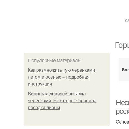
с
Гор
Популярные материалы
Бо
Как размножить тую черенками
летом и осенью – подробная
инструкция
Виноград девичий посадка
черенками. Некоторые правила
Неск
посадки лианы
рос
Основ