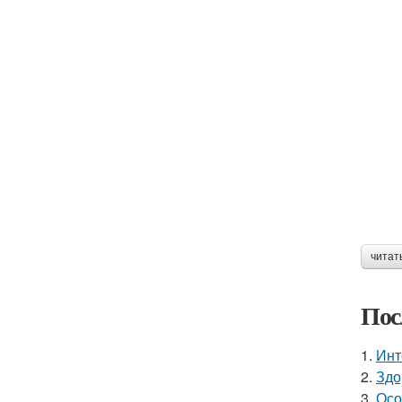
читат
Пос
1.
Инт
2.
Здо
3.
Осо