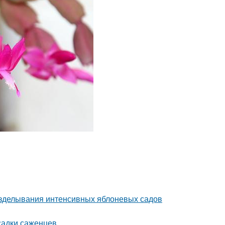
озделывания интенсивных яблоневых садов
садки саженцев