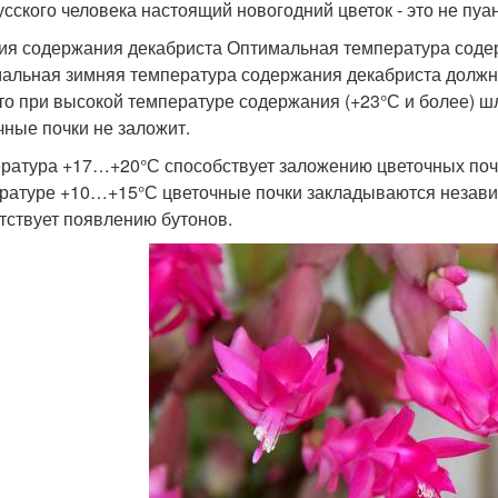
усского человека настоящий новогодний цветок - это не пуа
ия содержания декабриста Оптимальная температура сод
альная зимняя температура содержания декабриста должна
что при высокой температуре содержания (+23°С и более) шл
чные почки не заложит.
ратура +17…+20°С способствует заложению цветочных почек
ратуре +10…+15°С цветочные почки закладываются независ
тствует появлению бутонов.