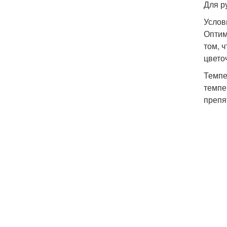
Для р
Услов
Оптим
том, 
цвето
Темпе
темпе
препя