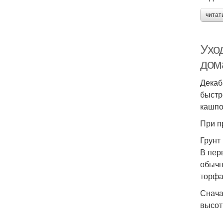
читат
Ухо
дом
Декаб
быстр
кашпо
При п
Грунт
В пер
обычн
торфа
Снача
высот