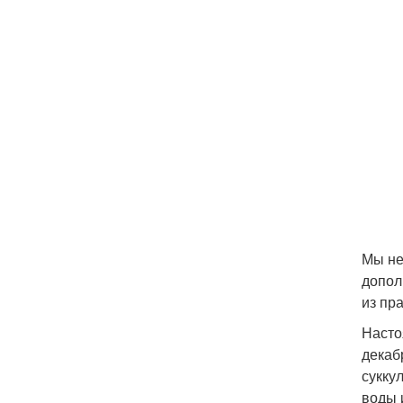
Мы не
допол
из пр
Насто
декаб
сукку
воды 