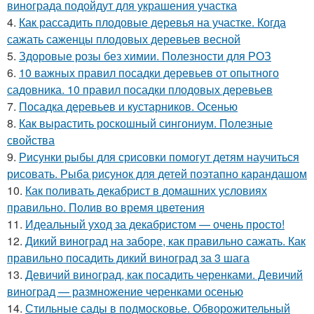
винограда подойдут для украшения участка
4.
Как рассадить плодовые деревья на участке. Когда
сажать саженцы плодовых деревьев весной
5.
Здоровые розы без химии. Полезности для РОЗ
6.
10 важных правил посадки деревьев от опытного
садовника. 10 правил посадки плодовых деревьев
7.
Посадка деревьев и кустарников. Осенью
8.
Как вырастить роскошный сингониум. Полезные
свойства
9.
Рисунки рыбы для срисовки помогут детям научиться
рисовать. Рыба рисунок для детей поэтапно карандашом
10.
Как поливать декабрист в домашних условиях
правильно. Полив во время цветения
11.
Идеальный уход за декабристом — очень просто!
12.
Дикий виноград на заборе, как правильно сажать. Как
правильно посадить дикий виноград за 3 шага
13.
Девичий виноград, как посадить черенками. Девичий
виноград — размножение черенками осенью
14.
Стильные сады в подмосковье. Обворожительный