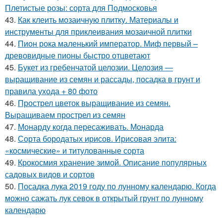
Плетистые розы: сорта для Подмосковья
43.
Как клеить мозаичную плитку. Материалы и
инструменты для приклеивания мозаичной плитки
44.
Пион рока маленький император. Миф первый –
древовидные пионы быстро отцветают
45.
Букет из гребенчатой целозии. Целозия —
выращивание из семян и рассады, посадка в грунт и
правила ухода + 80 фото
46.
Прострел цветок выращивание из семян.
Выращиваем прострел из семян
47.
Монарду когда пересаживать. Монарда
48.
Сорта бородатых ирисов. Ирисовая элита:
«космические» и титулованные сорта
49.
Крокосмия хранение зимой. Описание популярных
садовых видов и сортов
50.
Посадка лука 2019 году по лунному календарю. Когда
можно сажать лук севок в открытый грунт по лунному
календарю