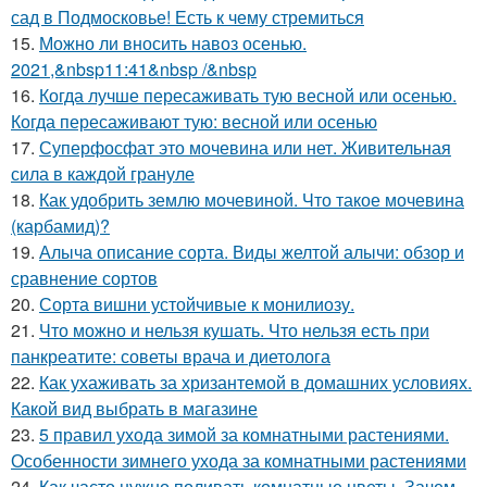
сад в Подмосковье! Есть к чему стремиться
15.
Можно ли вносить навоз осенью.
2021,&nbsp11:41&nbsp /&nbsp
16.
Когда лучше пересаживать тую весной или осенью.
Когда пересаживают тую: весной или осенью
17.
Суперфосфат это мочевина или нет. Живительная
сила в каждой грануле
18.
Как удобрить землю мочевиной. Что такое мочевина
(карбамид)?
19.
Алыча описание сорта. Виды желтой алычи: обзор и
сравнение сортов
20.
Сорта вишни устойчивые к монилиозу.
21.
Что можно и нельзя кушать. Что нельзя есть при
панкреатите: советы врача и диетолога
22.
Как ухаживать за хризантемой в домашних условиях.
Какой вид выбрать в магазине
23.
5 правил ухода зимой за комнатными растениями.
Особенности зимнего ухода за комнатными растениями
24.
Как часто нужно поливать комнатные цветы. Зачем