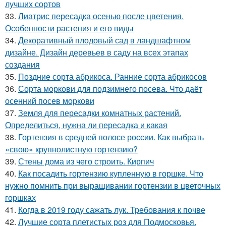
лучших сортов
33.
Лиатрис пересадка осенью после цветения.
Особенности растения и его виды
34.
Декоративный плодовый сад в ландшафтном
дизайне. Дизайн деревьев в саду на всех этапах
создания
35.
Поздние сорта абрикоса. Ранние сорта абрикосов
36.
Сорта моркови для подзимнего посева. Что даёт
осенний посев моркови
37.
Земля для пересадки комнатных растений.
Определиться, нужна ли пересадка и какая
38.
Гортензия в средней полосе россии. Как выбрать
«свою» крупнолистную гортензию?
39.
Стены дома из чего строить. Кирпич
40.
Как посадить гортензию купленную в горшке. Что
нужно помнить при выращивании гортензии в цветочных
горшках
41.
Когда в 2019 году сажать лук. Требования к почве
42.
Лучшие сорта плетистых роз для Подмосковья.