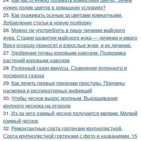
нужен полив цветов в домашних условиях?
25.
Как ухаживать осенью за цветами комнатными.
Добавление статьи в новую подборку
26.
Можно ли употреблять в пищу личинки майского
жука. Стадии развития майского жука — личинки и имаго
Вред огороду приносят и взрослые жуки, и их личинки.
27.
Удобрение почвы коровьим навозом. Подкормка
растений коровьим навозом
28.
Рулонный газон минусы. Сравнение рулонного и
посевного газона
29.
Как лечить первые признаки простуды. Причины
насморка и респираторных инфекций
30.
Чтобы чеснок вырос крупным. Выращивание
крупного чеснока на огороде
31.
Из-за чего озимый чеснок получается мелким. Мелкий
озимый чеснок
32.
Ремонтантные сорта гортензии крупнолистной.
Сорта крупнолистной гортензии с фото и названиями. 15