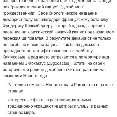
распространенных названий цветка-декабриста. Среди
них "рождественский кактус", "декабрина",
"рождественник". Свое биологическое название
декабрист получил благодаря французскому ботанику
Фредерику Шлюмбергеру, который однажды привил
растение на классический колючий кактус под названием
переския шиповатая. В результате декабрист не только
не погиб, но и пышно зацвел – так была доказана
принадлежность эпифита именно к семейству
Кактусовые, а род часто встречается в литературе под
названием Зигокактус (Zygocactus). Кстати, на своей
исторической родине декабрист считают растением-
символом Нового года.
Растения-символы Нового года и Рождества в разных
странах
Интересные факты о растениях, которыми
традиционно украшают квартиры и улицы в разных
странах мира.