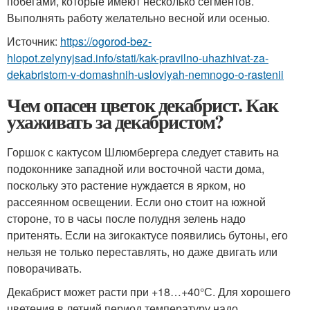
побегами, которые имеют несколько сегментов.
Выполнять работу желательно весной или осенью.
Источник:
https://ogorod-bez-
hlopot.zelynyjsad.info/stati/kak-pravilno-uhazhivat-za-
dekabristom-v-domashnih-usloviyah-nemnogo-o-rastenii
Чем опасен цветок декабрист. Как
ухаживать за декабристом?
Горшок с кактусом Шлюмбергера следует ставить на
подоконнике западной или восточной части дома,
поскольку это растение нуждается в ярком, но
рассеянном освещении. Если оно стоит на южной
стороне, то в часы после полудня зелень надо
притенять. Если на зигокактусе появились бутоны, его
нельзя не только переставлять, но даже двигать или
поворачивать.
Декабрист может расти при +18…+40°С. Для хорошего
цветения в летний период температуру надо