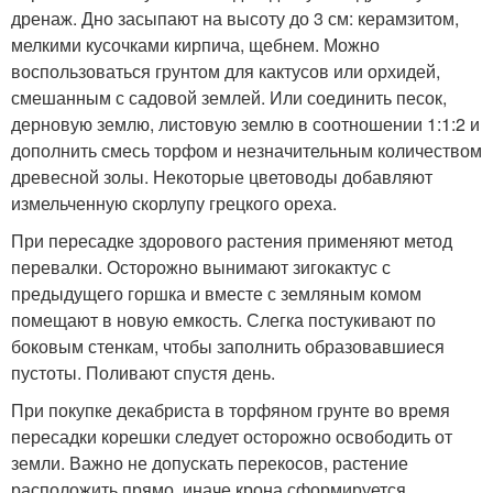
дренаж. Дно засыпают на высоту до 3 см: керамзитом,
мелкими кусочками кирпича, щебнем. Можно
воспользоваться грунтом для кактусов или орхидей,
смешанным с садовой землей. Или соединить песок,
дерновую землю, листовую землю в соотношении 1:1:2 и
дополнить смесь торфом и незначительным количеством
древесной золы. Некоторые цветоводы добавляют
измельченную скорлупу грецкого ореха.
При пересадке здорового растения применяют метод
перевалки. Осторожно вынимают зигокактус с
предыдущего горшка и вместе с земляным комом
помещают в новую емкость. Слегка постукивают по
боковым стенкам, чтобы заполнить образовавшиеся
пустоты. Поливают спустя день.
При покупке декабриста в торфяном грунте во время
пересадки корешки следует осторожно освободить от
земли. Важно не допускать перекосов, растение
расположить прямо, иначе крона сформируется